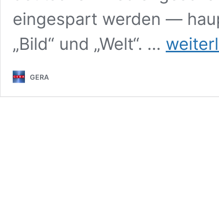
eingespart werden — haup
GROSSER
„Bild“ und „Welt“. …
weiter
UMBAU
BEIM
AXEL-
GERA
SPRINGER-
VERLAG