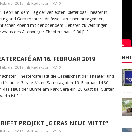
 Februar 2019
Redaktion
0
. Februar, dem Tag der Verliebten, bietet das Theater in
burg und Gera mehrere Anlässe, um einen anregenden,
tischen Abend mit der oder dem Liebsten zu verbringen.
izhaus des Altenburger Theaters hat 19.30
[…]
NEU
ATERCAFÉ AM 16. FEBRUAR 2019
 Februar 2019
Redaktion
0
ächsten Theatercafé lädt die Gesellschaft der Theater- und
rtfreunde Gera e. V. am Samstag, den 16. Februar, 14.30
in das Haus der Bühne am Park Gera ein. Zu Gast bei Günter
arth ist
[…]
RIFFT PROJEKT „GERAS NEUE MITTE“
 Februar 2019
Redaktion
0