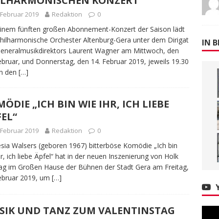
ILHARMONISCHEN KONZERT
 Februar 2019
Redaktion
0
inem fünften großen Abonnement-Konzert der Saison lädt
hilharmonische Orchester Altenburg-Gera unter dem Dirigat
IN B
eneralmusikdirektors Laurent Wagner am Mittwoch, den
ebruar, und Donnerstag, den 14. Februar 2019, jeweils 19.30
in den
[…]
ÖDIE „ICH BIN WIE IHR, ICH LIEBE
EL“
 Februar 2019
Redaktion
0
sia Walsers (geboren 1967) bitterböse Komödie „Ich bin
hr, ich liebe Äpfel“ hat in der neuen Inszenierung von Holk
ag im Großen Hause der Bühnen der Stadt Gera am Freitag,
ebruar 2019, um
[…]
SIK UND TANZ ZUM VALENTINSTAG