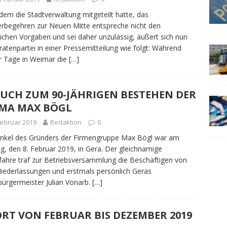
em die Stadtverwaltung mitgeteilt hatte, das
rbegehren zur Neuen Mitte entspreche nicht den
lichen Vorgaben und sei daher unzulässig, äußert sich nun
iratenpartei in einer Pressemitteilung wie folgt: Während
r Tage in Weimar die
[…]
SUCH ZUM 90-JÄHRIGEN BESTEHEN DER
RMA MAX BÖGL
Februar 2019
Redaktion
0
nkel des Gründers der Firmengruppe Max Bögl war am
ag, den 8. Februar 2019, in Gera. Der gleichnamige
ahre traf zur Betriebsversammlung die Beschäftigen von
Niederlas­sungen und erstmals persönlich Geras
ürgermeister Julian Vonarb.
[…]
RT VON FEBRUAR BIS DEZEMBER 2019