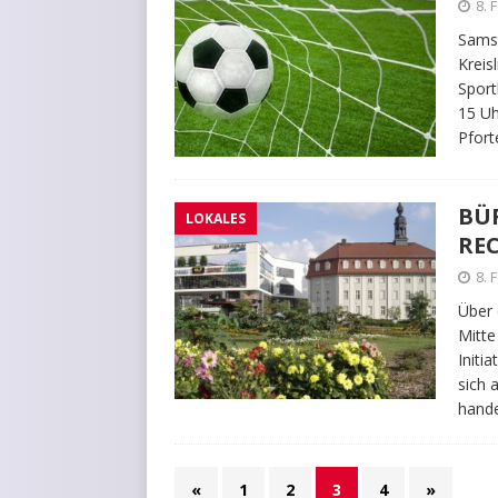
8. 
Samst
Kreis
Sport
15 Uh
Pfort
BÜ
LOKALES
RE
8. 
Über 
Mitte
Initi
sich 
hande
«
1
2
3
4
»