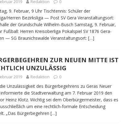
Februar 2019
Redaktion
0
ag, 9. Februar, 9 Uhr Tischtennis: Schüler der
liga/Herren Bezirksliga — Post SV Gera Veranstaltungsort:
halle der Grundschule Wilhelm-Busch Samstag, 9. Februar,
r Fußball: Herren Kreisoberliga Pokalspiel SV 1876 Gera-
en — SG Braunichswalde Veranstaltungsort:
[…]
RGERBEGEHREN ZUR NEUEN MITTE IST
CHTLICH UNZULÄSSIG
Februar 2019
Redaktion
0
die Unzulässigkeit des Bürgerbegehrens zu Geras Neuer
 informierte die Stadtverwaltung am 7. Februar 2019 den
ator Heinz Klotz. Wichtig sei dem Oberbürgermeister, dass es
ausschließlich um eine rechtlich-formale Entscheidung
lt. „Das Bürgerbegehren
[…]