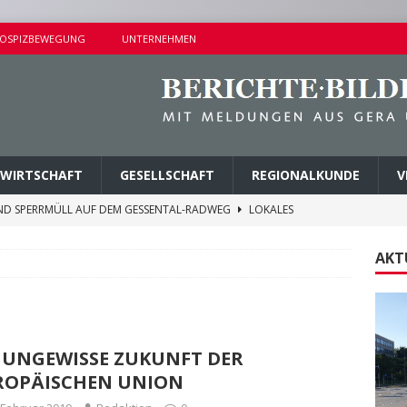
OSPIZBEWEGUNG
UNTERNEHMEN
WIRTSCHAFT
GESELLSCHAFT
REGIONALKUNDE
V
ND SPERRMÜLL AUF DEM GESSENTAL-RADWEG
LOKALES
NDERSETZUNG IN LUSAN
POLIZEIBERICHTE
AKT
RPREISE SEIT 1. AUGUST 2026
LOKALES
ITEREN DETAILS BEKANNT
VERMISCHTES
AGEN UND KINDERSITZ GESTOHLEN
POLIZEIBERICHTE
E UNGEWISSE ZUKUNFT DER
ROPÄISCHEN UNION