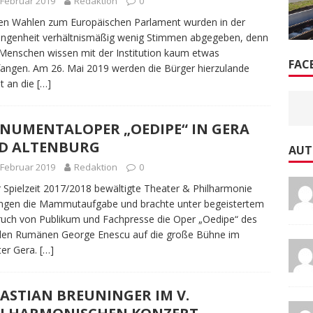
 Februar 2019
Redaktion
0
en Wahlen zum Europäischen Parlament wurden in der
ngenheit verhältnismäßig wenig Stimmen abgegeben, denn
 Menschen wissen mit der Institution kaum etwas
FAC
angen. Am 26. Mai 2019 werden die Bürger hierzulande
t an die
[…]
NUMENTALOPER „OEDIPE“ IN GERA
D ALTENBURG
AUT
 Februar 2019
Redaktion
0
r Spielzeit 2017/2018 bewältigte Theater & Philharmonie
ngen die Mammutaufgabe und brachte unter begeistertem
uch von Publikum und Fachpresse die Oper „Oedipe“ des
len Rumänen George Enescu auf die große Bühne im
er Gera.
[…]
ASTIAN BREUNINGER IM V.