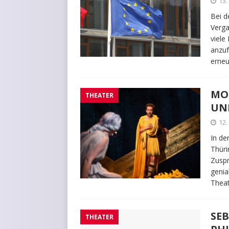
13.
Bei d
Verga
viele
anzuf
erneu
MO
THEATER
UN
12.
In de
Thüri
Zuspr
genia
Theat
SEB
THEATER