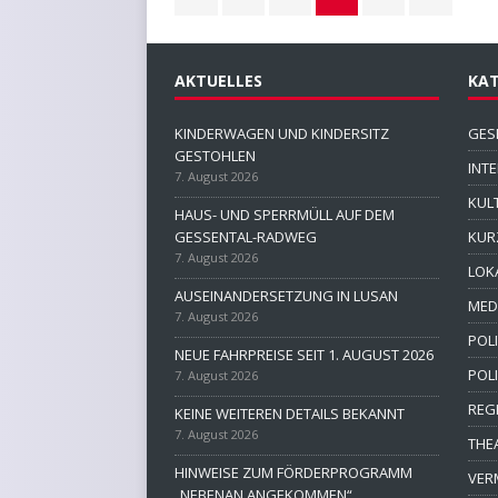
AKTUELLES
KAT
KINDERWAGEN UND KINDERSITZ
GES
GESTOHLEN
INT
7. August 2026
KUL
HAUS- UND SPERRMÜLL AUF DEM
GESSENTAL-RADWEG
KUR
7. August 2026
LOK
AUSEINANDERSETZUNG IN LUSAN
MED
7. August 2026
POLI
NEUE FAHRPREISE SEIT 1. AUGUST 2026
POL
7. August 2026
REG
KEINE WEITEREN DETAILS BEKANNT
7. August 2026
THE
HINWEISE ZUM FÖRDERPROGRAMM
VER
„NEBENAN ANGEKOMMEN“