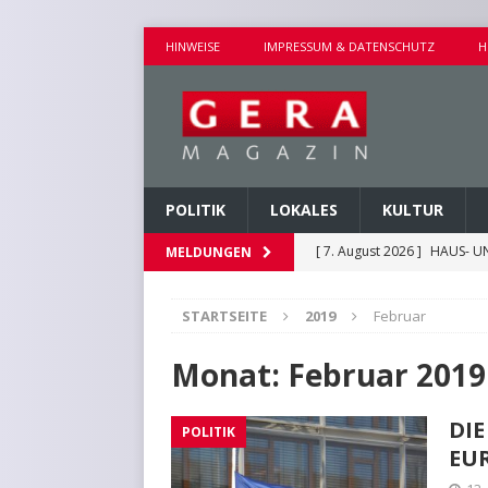
HINWEISE
IMPRESSUM & DATENSCHUTZ
H
POLITIK
LOKALES
KULTUR
[ 7. August 2026 ]
HAUS- U
MELDUNGEN
[ 7. August 2026 ]
AUSEINA
STARTSEITE
2019
Februar
[ 7. August 2026 ]
NEUE FAH
[ 7. August 2026 ]
KEINE WE
Monat:
Februar 2019
[ 7. August 2026 ]
KINDERW
DI
POLITIK
EU