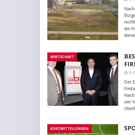
Nachd
Bürge
recht
die P
diese
BE
WIRTSCHAFT
FI
8. 
Der E
Freit
Nachf
vier 
Oberb
SPO
KURZMITTEILUNGEN