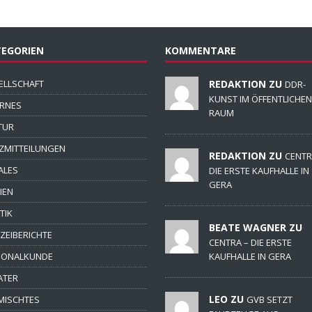
EGORIEN
KOMMENTARE
ELLSCHAFT
REDAKTION ZU
DDR-
KUNST IM ÖFFENTLICHEN
ERNES
RAUM
TUR
ZMITTEILUNGEN
REDAKTION ZU
CENTR
ALES
DIE ERSTE KAUFHALLE IN
GERA
IEN
TIK
BEATE WAGNER ZU
IZEIBERICHTE
CENTRA – DIE ERSTE
IONALKUNDE
KAUFHALLE IN GERA
ATER
LEO ZU
MISCHTES
GVB SETZT