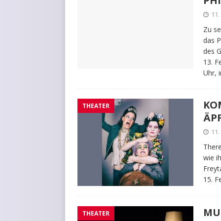
PH
11.
Zu se
das P
des G
13. F
Uhr, 
KOM
THEATER
ÄPF
11.
There
wie i
Freyt
15. F
MU
THEATER