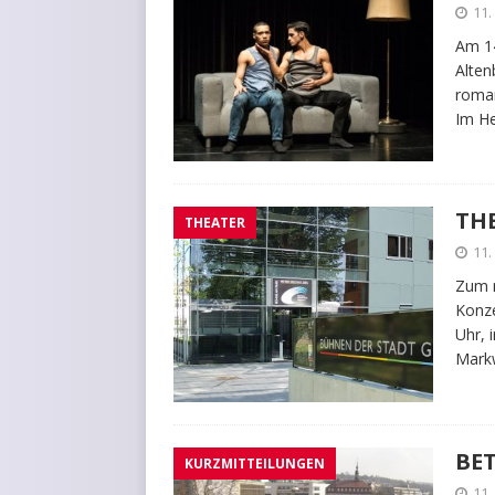
11.
Am 14
Alten
roman
Im He
THE
THEATER
11.
Zum n
Konze
Uhr, 
Markw
BET
KURZMITTEILUNGEN
11.