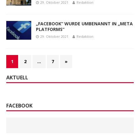
29. Oktober 2021
Redaktion
„FACEBOOK“ WURDE UMBENANNT IN „META
PLATFORMS“
29. Oktober 2021
Redaktion
1
2
…
7
»
AKTUELL
FACEBOOK