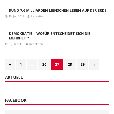
RUND 7,6 MILLIARDEN MENSCHEN LEBEN AUF DER ERDE
10. Juli 2018
Redaktion
DEMOKRATIE – WOFÜR ENTSCHEIDET SICH DIE
MEHRHEIT?
8. Juli 2018
Redaktion
«
1
…
26
27
28
29
»
AKTUELL
FACEBOOK