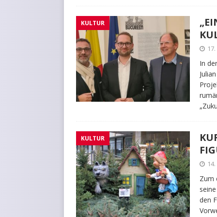
„EI
KULTUR
KU
17
In de
Julia
Proje
rumän
„Zuku
KU
KULTUR
FI
14
Zum d
seine
den F
Vorwe