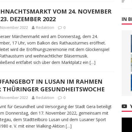
IHNACHTSMARKT VOM 24. NOVEMBER
 23. DEZEMBER 2022
IN B
. November 2022
Redaktion
0
Geraer Märchenmarkt wird am Donnerstag, dem 24.
ber, 17 Uhr, vom Balkon des Rathausturmes eröffnet.
leitet wird die Eröffnungszeremonie mit dem Glockenspiel
athausturm und weihnachtlicher Bläsermusik.
ließend entfaltet sich über dem Marktplatz ein
[…]
UFANGEBOT IN LUSAN IM RAHMEN
R THÜRINGER GESUNDHEITSWOCHE
. November 2022
Redaktion
0
mt für Gesundheit und Versorgung der Stadt Gera beteiligt
 am Donnerstag, den 17. November 2022, gemeinsam mit
tegau, dem Stadtteilbüro Lusan und dem Lusaner Sport
1980 e. V. mit einer Walking-Aktion
[…]