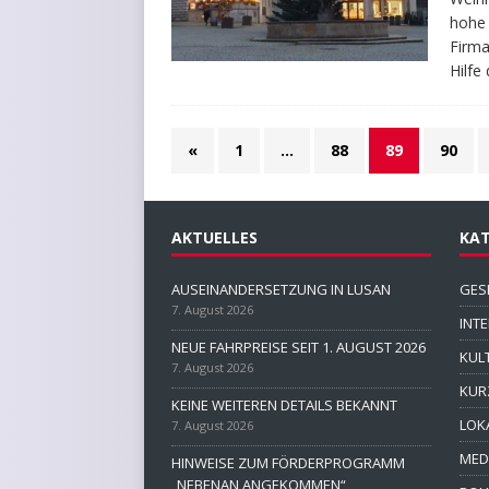
hohe 
Firma
Hilfe
«
1
…
88
89
90
AKTUELLES
KAT
AUSEINANDERSETZUNG IN LUSAN
GES
7. August 2026
INT
NEUE FAHRPREISE SEIT 1. AUGUST 2026
KUL
7. August 2026
KUR
KEINE WEITEREN DETAILS BEKANNT
LOK
7. August 2026
MED
HINWEISE ZUM FÖRDERPROGRAMM
„NEBENAN ANGEKOMMEN“