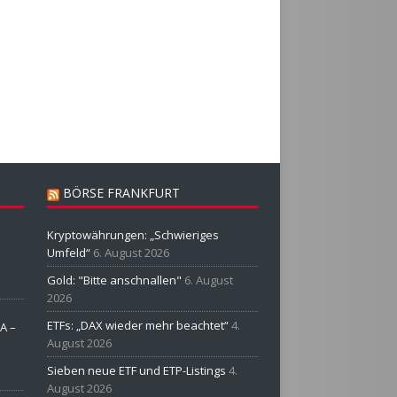
BÖRSE FRANKFURT
Kryptowährungen: „Schwieriges
Umfeld“
6. August 2026
Gold: "Bitte anschnallen"
6. August
2026
ETFs: „DAX wieder mehr beachtet“
4.
A –
August 2026
Sieben neue ETF und ETP-Listings
4.
August 2026