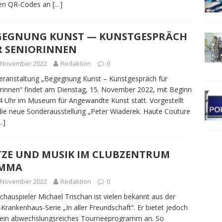
en QR-Codes an
[…]
GEGNUNG KUNST — KUNSTGESPRÄCH
R SENIORINNEN
. November 2022
Redaktion
0
eranstaltung „Begegnung Kunst – Kunstgespräch für
rinnen“ findet am Dienstag, 15. November 2022, mit Beginn
 Uhr im Museum für Angewandte Kunst statt. Vorgestellt
die neue Sonderausstellung „Peter Wiaderek. Haute Couture
…]
TZE UND MUSIK IM CLUBZENTRUM
MMA
. November 2022
Redaktion
0
chauspieler Michael Trischan ist vielen bekannt aus der
rankenhaus-Serie „In aller Freundschaft“. Er bietet jedoch
ein abwechslungsreiches Tourneeprogramm an. So