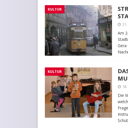
ST
KULTUR
ST
21
Am 24
Stad
Gera 
Nachm
DA
KULTUR
MU
18
Die W
welch
Frage
Instr
Schüt