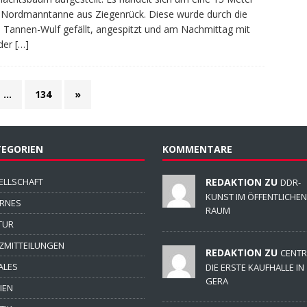
Nordmanntanne aus Ziegenrück. Diese wurde durch die
 Tannen-Wulf gefällt, angespitzt und am Nachmittag mit
 der
[…]
…
134
»
EGORIEN
KOMMENTARE
ELLSCHAFT
REDAKTION ZU
DDR-
KUNST IM ÖFFENTLICHEN
ERNES
RAUM
TUR
ZMITTEILUNGEN
REDAKTION ZU
CENTR
ALES
DIE ERSTE KAUFHALLE IN
GERA
IEN