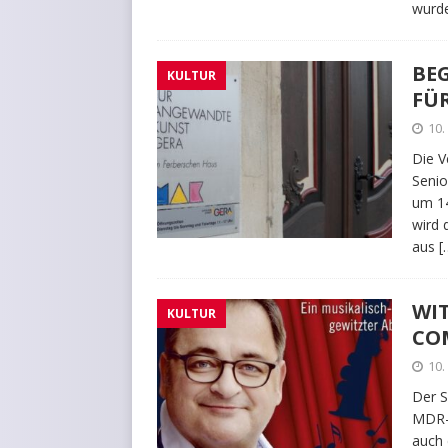
wurd
BE
KULTUR
FÜ
10
Die V
Senio
um 14
wird 
aus
[
WI
KULTUR
CO
10
Der S
MDR-K
auch 