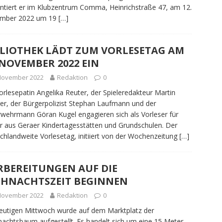
ntiert er im Klubzentrum Comma, Heinrichstraße 47, am 12.
mber 2022 um 19
[…]
BLIOTHEK LÄDT ZUM VORLESETAG AM
 NOVEMBER 2022 EIN
 November 2022
Redaktion
0
orlesepatin Angelika Reuter, der Spieleredakteur Martin
ger, der Bürgerpolizist Stephan Laufmann und der
wehrmann Göran Kugel engagieren sich als Vorleser für
r aus Geraer Kindertagesstätten und Grundschulen. Der
chlandweite Vorlesetag, initiiert von der Wochenzeitung
[…]
RBEREITUNGEN AUF DIE
IHNACHTSZEIT BEGINNEN
 November 2022
Redaktion
0
utigen Mittwoch wurde auf dem Marktplatz der
achtsbaum aufgestellt. Es handelt sich um eine 15 Meter