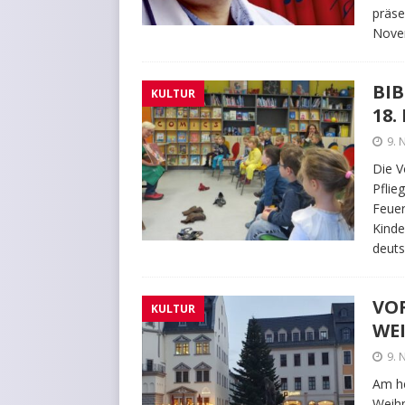
präse
Nove
BI
KULTUR
18.
9.
Die V
Pflie
Feuer
Kinde
deuts
VO
KULTUR
WE
9.
Am he
Weihn