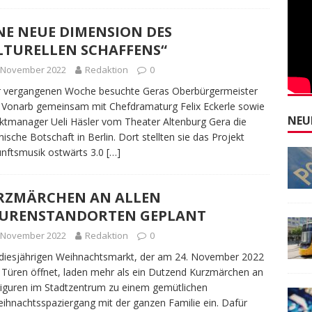
NE NEUE DIMENSION DES
LTURELLEN SCHAFFENS“
. November 2022
Redaktion
0
r vergangenen Woche besuchte Geras Oberbürgermeister
n Vonarb gemeinsam mit Chefdramaturg Felix Eckerle sowie
NEU
ktmanager Ueli Häsler vom Theater Altenburg Gera die
ische Botschaft in Berlin. Dort stellten sie das Projekt
nftsmusik ostwärts 3.0
[…]
RZMÄRCHEN AN ALLEN
GURENSTANDORTEN GEPLANT
. November 2022
Redaktion
0
iesjährigen Weihnachtsmarkt, der am 24. November 2022
 Türen öffnet, laden mehr als ein Dutzend Kurzmärchen an
iguren im Stadtzentrum zu einem gemütlichen
ihnachtsspaziergang mit der ganzen Familie ein. Dafür