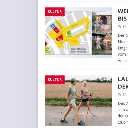
WE
KULTUR
BIS
17
Der 
Novem
Einge
vom R
Ansch
LA
KULTUR
DE
17
Das A
sich
der O
Club 