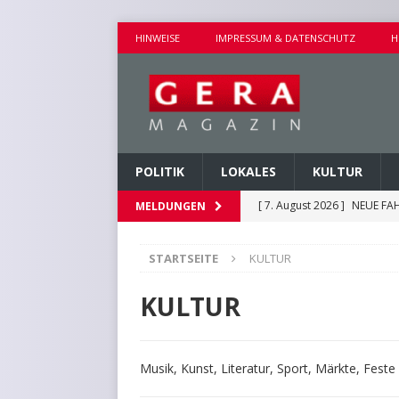
HINWEISE
IMPRESSUM & DATENSCHUTZ
H
POLITIK
LOKALES
KULTUR
[ 7. August 2026 ]
NEUE FAH
MELDUNGEN
[ 7. August 2026 ]
KEINE WE
STARTSEITE
KULTUR
[ 6. August 2026 ]
HINWEIS
KURZMITTEILUNGEN
KULTUR
[ 6. August 2026 ]
HAFTBEF
POLIZEIBERICHTE
Musik, Kunst, Literatur, Sport, Märkte, Feste
[ 7. August 2026 ]
AUSEINA