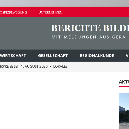
OSPIZBEWEGUNG
UNTERNEHMEN
WIRTSCHAFT
GESELLSCHAFT
REGIONALKUNDE
V
RPREISE SEIT 1. AUGUST 2026
LOKALES
ITEREN DETAILS BEKANNT
VERMISCHTES
AKT
E ZUM FÖRDERPROGRAMM „NEBENAN ANGEKOMMEN“
EHLE GEGEN DREI TATVERDÄCHTIGE VOLLSTRECKT
NDERSETZUNG IN LUSAN
POLIZEIBERICHTE