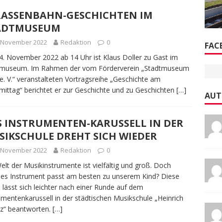
RASSENBAHN-GESCHICHTEN IM
ADTMUSEUM
. November 2022
Redaktion
0
FAC
. November 2022 ab 14 Uhr ist Klaus Doller zu Gast im
tmuseum. Im Rahmen der vom Förderverein „Stadtmuseum
e. V.“ veranstalteten Vortragsreihe „Geschichte am
ittag“ berichtet er zur Geschichte und zu Geschichten
[…]
AUT
S INSTRUMENTEN-KARUSSELL IN DER
SIKSCHULE DREHT SICH WIEDER
. November 2022
Redaktion
0
elt der Musikinstrumente ist vielfältig und groß. Doch
es Instrument passt am besten zu unserem Kind? Diese
 lässt sich leichter nach einer Runde auf dem
umentenkarussell in der städtischen Musikschule „Heinrich
z“ beantworten.
[…]