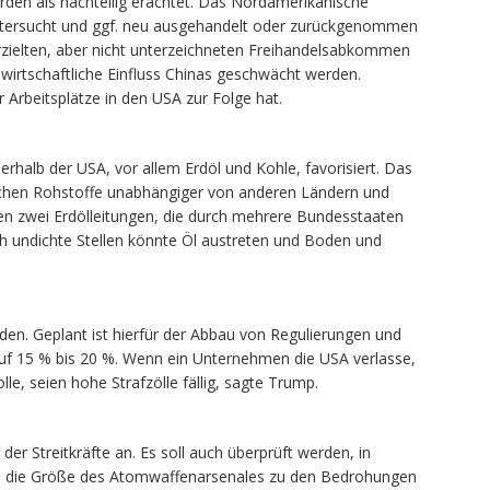
werden als nachteilig erachtet. Das Nordamerikanische
ntersucht und ggf. neu ausgehandelt oder zurückgenommen
zielten, aber nicht unterzeichneten Freihandelsabkommen
 wirtschaftliche Einfluss Chinas geschwächt werden.
 Arbeitsplätze in den USA zur Folge hat.
nerhalb der USA, vor allem Erdöl und Kohle, favorisiert. Das
Sachen Rohstoffe unabhängiger von anderen Ländern und
n zwei Erdölleitungen, die durch mehrere Bundesstaaten
rch undichte Stellen könnte Öl austreten und Boden und
den. Geplant ist hierfür der Abbau von Regulierungen und
f 15 % bis 20 %. Wenn ein Unternehmen die USA verlasse,
e, seien hohe Strafzölle fällig, sagte Trump.
er Streitkräfte an. Es soll auch überprüft werden, in
nd die Größe des Atomwaffenarsenales zu den Bedrohungen