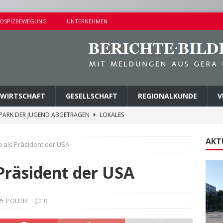
OSPIZBEWEGUNG
UNTERNEHMEN
WIRTSCHAFT
GESELLSCHAFT
REGIONALKUNDE
V
M PARK DER JUGEND ABGETRAGEN
LOKALES
ER BUSHALTESTELLE IN LIEBSCHWITZ
LOKALES
AKT
 als Präsident der USA
ALTUNGEN AM SAMSTAG
KURZMITTEILUNGEN
AMER ERMITTLUNGSERFOLG
POLIZEIBERICHTE
Präsident der USA
TALTUNGEN AM SONNTAG
KURZMITTEILUNGEN
POLITIK
0