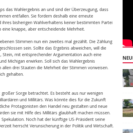
ps das Wahlergebnis an und sind der Überzeugung, dass
mmen entfallen. Sie fordern deshalb eine erneute
d ihres bisherigen Wahlverhaltens keiner bestimmten Partei
 eine knappe, aber entscheidende Mehrheit.
ebenen Stimmen nun ein zweites mal gezählt. Die Zählung
hlossen sein. Sollte das Ergebnis abweichen, will die
i, Stein, mit entsprechender Argumentation auch eine
NEU
nd Michigan erwirken. Soll sich das Wahlergebnis
in allen drei Staaten die Mehrheit der Stimmen vorweisen.
ich gehalten.
 großer Sorge betrachtet. Es besteht aus nur wenigen
liardären und Millitärs. Was könnte dies für die Zukunft
tliche Protagonisten den Handel neu gestalten und neue
rden sie mit Hilfe des Millitärs glaubhaft machen müssen.
 Spekulation. Noch hat der künftige US-Präsident seine
erzeit herrscht Verunsicherung in der Politik und Wirtschaft.