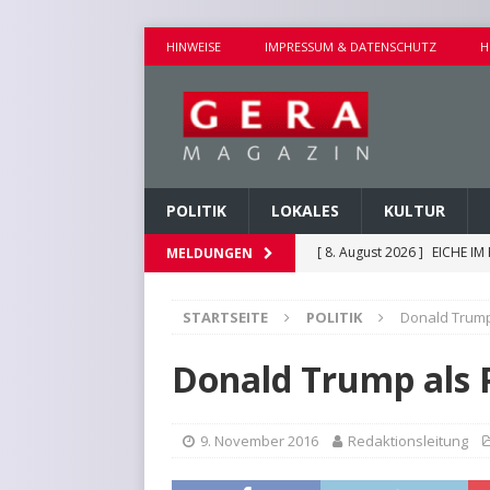
HINWEISE
IMPRESSUM & DATENSCHUTZ
H
POLITIK
LOKALES
KULTUR
[ 8. August 2026 ]
EICHE I
MELDUNGEN
[ 8. August 2026 ]
UMBAU D
STARTSEITE
POLITIK
Donald Trump
[ 8. August 2026 ]
VERANST
[ 8. August 2026 ]
GEMEINS
Donald Trump als 
[ 9. August 2026 ]
VERANS
9. November 2016
Redaktionsleitung