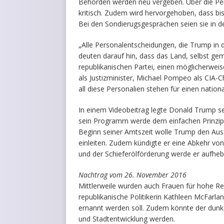
Behörden werden neu vergeben. Über die Per
kritisch. Zudem wird hervorgehoben, dass bi
Bei den Sondierugsgesprächen seien sie in d
„Alle Personalentscheidungen, die Trump in 
deuten darauf hin, dass das Land, selbst g
republikanischen Partei, einen möglicherweis
als Justizminister, Michael Pompeo als CIA-C
all diese Personalien stehen für einen nationa
In einem Videobeitrag legte Donald Trump sei
sein Programm werde dem einfachen Prinzip fo
Beginn seiner Amtszeit wolle Trump den Au
einleiten. Zudem kündigte er eine Abkehr v
und der Schieferölförderung werde er aufheb
Nachtrag vom 26. November 2016
Mittlerweile wurden auch Frauen für hohe R
republikanische Politikerin Kathleen McFarlan
ernannt werden soll. Zudem könnte der dunk
und Stadtentwicklung werden.