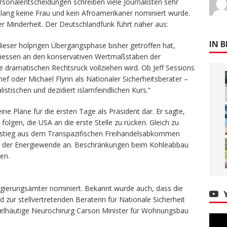
sonalentscheidungen schreiben viele Journalisten sehr
slang keine Frau und kein Afroamerikaner nominiert wurde.
er Minderheit. Der Deutschlandfunk führt näher aus:
IN B
dieser holprigen Übergangsphase bisher getroffen hat,
emessen an den konservativen Wertmaßstäben der
e dramatischen Rechtsruck vollziehen wird. Ob Jeff Sessions
hef oder Michael Flynn als Nationaler Sicherheitsberater –
listischen und dezidiert islamfeindlichen Kurs.“
ne Pläne für die ersten Tage als Präsident dar. Er sagte,
lgen, die USA an die erste Stelle zu rücken. Gleich zu
sstieg aus dem Transpazifischen Freihandelsabkommen
on der Energiewende an. Beschränkungen beim Kohleabbau
en.
egierungsämter nominiert. Bekannt wurde auch, dass die
d zur stellvertretenden Beraterin für Nationale Sicherheit
elhäutige Neurochirurg Carson Minister für Wohnungsbau