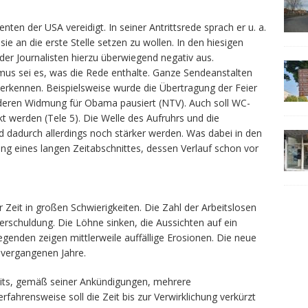
en der USA vereidigt. In seiner Antrittsrede sprach er u. a.
e an die erste Stelle setzen zu wollen. In den hiesigen
er Journalisten hierzu überwiegend negativ aus.
mus sei es, was die Rede enthalte. Ganze Sendeanstalten
erkennen. Beispielsweise wurde die Übertragung der Feier
deren Widmung für Obama pausiert (NTV). Auch soll WC-
kt werden (Tele 5). Die Welle des Aufruhrs und die
d dadurch allerdings noch stärker werden. Was dabei in den
tung eines langen Zeitabschnittes, dessen Verlauf schon vor
 Zeit in großen Schwierigkeiten. Die Zahl der Arbeitslosen
Verschuldung. Die Löhne sinken, die Aussichten auf ein
genden zeigen mittlerweile auffällige Erosionen. Die neue
 vergangenen Jahre.
its, gemäß seiner Ankündigungen, mehrere
ahrensweise soll die Zeit bis zur Verwirklichung verkürzt