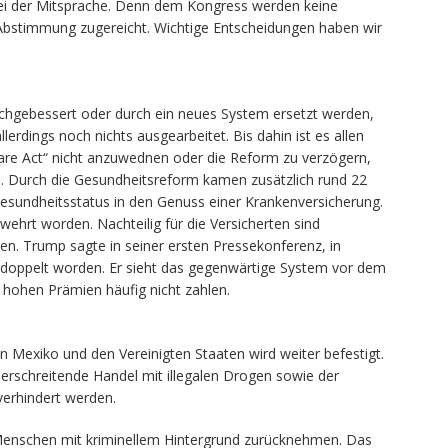
bei der Mitsprache. Denn dem Kongress werden keine
Abstimmung zugereicht. Wichtige Entscheidungen haben wir
chgebessert oder durch ein neues System ersetzt werden,
erdings noch nichts ausgearbeitet. Bis dahin ist es allen
 Care Act“ nicht anzuwednen oder die Reform zu verzögern,
len. Durch die Gesundheitsreform kamen zusätzlich rund 22
esundheitsstatus in den Genuss einer Krankenversicherung.
ehrt worden. Nachteilig für die Versicherten sind
en. Trump sagte in seiner ersten Pressekonferenz, in
rdoppelt worden. Er sieht das gegenwärtige System vor dem
ohen Prämien häufig nicht zahlen.
 Mexiko und den Vereinigten Staaten wird weiter befestigt.
berschreitende Handel mit illegalen Drogen sowie der
verhindert werden.
 Menschen mit kriminellem Hintergrund zurücknehmen. Das