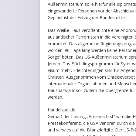
Außenministerium solle hierfür alle diplomati
eingewanderte Personen vor der Abschiebung 
Geplant ist der Entzug der Bundesmittel.
Das Weiße Haus veröffentlichte eine Anordnu
ausländischer Terrorristen in die Vereinigt
erarbeitet. Das allgemeine Regierungsprogram
worden. 90 Tage lang werden keine Persone
Sorge“ böten. Das US-Außenministerium sprac
Jemen. Das Flüchtlingsprogramm für Syrer wu
Visum mehr. Erleichterungen sind für Angehör
Christen. Ausgenommen vom Einreiseverbot
internationaler Organisationen und Menschen
Haushaltsjahr soll zudem die Obergrenze für 
werden.
Handelspolitik
Gemäß der Losung „America first“ wird die Ha
Pressekonferenz, die USA verlören durch die 
und verwies auf die Bilanzdefizite. Der US-