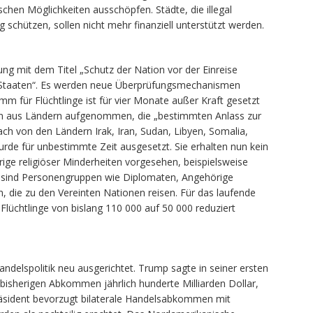
schen Möglichkeiten ausschöpfen. Städte, die illegal
schützen, sollen nicht mehr finanziell unterstützt werden.
ng mit dem Titel „Schutz der Nation vor der Einreise
en Staaten“. Es werden neue Überprüfungsmechanismen
m für Flüchtlinge ist für vier Monate außer Kraft gesetzt
n aus Ländern aufgenommen, die „bestimmten Anlass zur
h von den Ländern Irak, Iran, Sudan, Libyen, Somalia,
rde für unbestimmte Zeit ausgesetzt. Sie erhalten nun kein
ige religiöser Minderheiten vorgesehen, beispielsweise
 sind Personengruppen wie Diplomaten, Angehörige
, die zu den Vereinten Nationen reisen. Für das laufende
Flüchtlinge von bislang 110 000 auf 50 000 reduziert
ndelspolitik neu ausgerichtet. Trump sagte in seiner ersten
bisherigen Abkommen jährlich hunderte Milliarden Dollar,
Präsident bevorzugt bilaterale Handelsabkommen mit