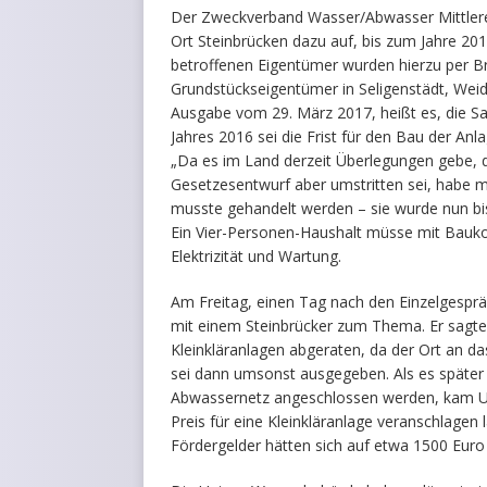
Der Zweckverband Wasser/Abwasser Mittleres
Ort Steinbrücken dazu auf, bis zum Jahre 2018
betroffenen Eigentümer wurden hierzu per Bri
Grundstückseigentümer in Seligenstädt, Weid
Ausgabe vom 29. März 2017, heißt es, die Sa
Jahres 2016 sei die Frist für den Bau der Anl
„Da es im Land derzeit Überlegungen gebe, 
Gesetzesentwurf aber umstritten sei, habe ma
musste gehandelt werden – sie wurde nun bis
Ein Vier-Personen-Haushalt müsse mit Bauko
Elektrizität und Wartung.
Am Freitag, einen Tag nach den Einzelgesprä
mit einem Steinbrücker zum Thema. Er sagte,
Kleinkläranlagen abgeraten, da der Ort an 
sei dann umsonst ausgegeben. Als es später h
Abwassernetz angeschlossen werden, kam Uns
Preis für eine Kleinkläranlage veranschlagen 
Fördergelder hätten sich auf etwa 1500 Euro