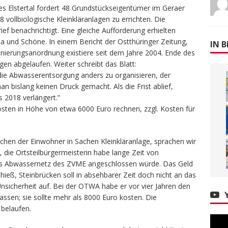
 Elstertal fordert 48 Grundstückseigentümer im Geraer
 vollbiologische Kleinkläranlagen zu errichten. Die
ef benachrichtigt. Eine gleiche Aufforderung erhielten
a und Schöne. In einem Bericht der Ostthüringer Zeitung,
IN B
nierungsanordnung existiere seit dem Jahre 2004. Ende des
agen abgelaufen. Weiter schreibt das Blatt:
die Abwasserentsorgung anders zu organisieren, der
n bislang keinen Druck gemacht. Als die Frist ablief,
 2018 verlängert.”
sten in Höhe von etwa 6000 Euro rechnen, zzgl. Kosten für
chen der Einwohner in Sachen Kleinkläranlage, sprachen wir
 die Ortsteilbürgermeisterin habe lange Zeit von
das Abwassernetz des ZVME angeschlossen würde. Das Geld
ieß, Steinbrücken soll in absehbarer Zeit doch nicht an das
icherheit auf. Bei der OTWA habe er vor vier Jahren den
lassen; sie sollte mehr als 8000 Euro kosten. Die
 belaufen.