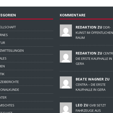
EGORIEN
KOMMENTARE
ELLSCHAFT
REDAKTION ZU
DDR-
KUNST IM ÖFFENTLICHEN
ERNES
RAUM
TUR
ZMITTEILUNGEN
REDAKTION ZU
CENTR
ALES
DIE ERSTE KAUFHALLE IN
GERA
IEN
TIK
BEATE WAGNER ZU
IZEIBERICHTE
CENTRA – DIE ERSTE
IONALKUNDE
KAUFHALLE IN GERA
ATER
LEO ZU
MISCHTES
GVB SETZT
FAHRZEUGE AUS
TSCHAFT