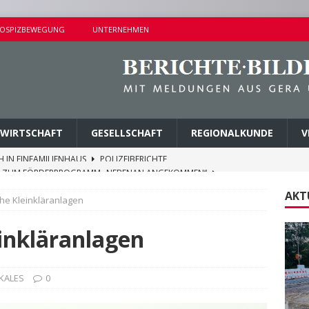
OSPIZBEWEGUNG
UNTERNEHMEN
WIRTSCHAFT
GESELLSCHAFT
REGIONALKUNDE
V
E ZUM FÖRDERPROGRAMM „NEBENAN ANGEKOMMEN“
AKT
che Kleinkläranlagen
EHLE GEGEN DREI TATVERDÄCHTIGE VOLLSTRECKT
einkläranlagen
ND NAHE DER SCHIEFERGASSE
POLIZEIBERICHTE
NISSE BEI KONTROLLEN IM STRASSENVERKEHR
KALES
0