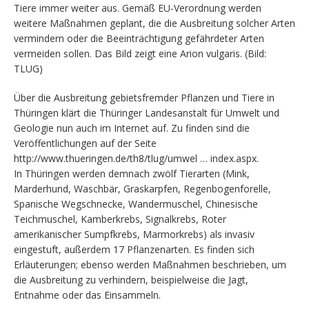
Tiere immer weiter aus. Gemäß EU-Verordnung werden
weitere Maßnahmen geplant, die die Ausbreitung solcher Arten
vermindern oder die Beeinträchtigung gefährdeter Arten
vermeiden sollen. Das Bild zeigt eine Arion vulgaris. (Bild:
TLUG)
Über die Ausbreitung gebietsfremder Pflanzen und Tiere in
Thüringen klärt die Thüringer Landesanstalt für Umwelt und
Geologie nun auch im Internet auf. Zu finden sind die
Veröffentlichungen auf der Seite
http://www.thueringen.de/th8/tlug/umwel … index.aspx.
In Thüringen werden demnach zwölf Tierarten (Mink,
Marderhund, Waschbär, Graskarpfen, Regenbogenforelle,
Spanische Wegschnecke, Wandermuschel, Chinesische
Teichmuschel, Kamberkrebs, Signalkrebs, Roter
amerikanischer Sumpfkrebs, Marmorkrebs) als invasiv
eingestuft, außerdem 17 Pflanzenarten. Es finden sich
Erläuterungen; ebenso werden Maßnahmen beschrieben, um
die Ausbreitung zu verhindern, beispielweise die Jagt,
Entnahme oder das Einsammeln.