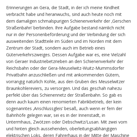
Erinnerungen an Gera, die Stadt, in der ich meine Kindheit
verbracht habe und heranwuchs, sind auch heute noch mit
dem damaligen schmalspurigen Schienenverkehr der ‚Gerschen
Straßenbahn‘ berbinden. Ihre Aufgabe bestand nämlich nicht
nur in der Personenbeförderung und der Verbindung der sich
ausweitenden Stadtteile im Süden und im Norden mit dem
Zentrum der Stadt, sondern auch im Betrieb eines
Güterverkehrszweiges. Dessen Aufgabe war es, eine Vielzahl
von Geraer Industriebetzrieben an den Schienenverkehr der
Reichsbahn oder der Gera-Meuselwitz-Wuitz-Mummsdorfer
Privatbahn anzuschließen und mit ankommenden Gütern,
vorrangig natürlich Kohle, aus den Gruben des Meuselwitzer
Braunkohlereviers, zu versorgen. Und das geschah nahezu
perfekt über das Schienennetz der Straßenbahn. So gab es
denn auch kaum einen renomierten Fabrikbetrieb, der kein
sogenanntes ‚Anschlussgleis‘ besaß, auch wenn er fern der
Bahnhöfe gelegen war, sei es in der Innenstadt, in
Untermhaus, Zwötzen oder Debschwitz/Lusan. Mit zwei vorn
und hinten gleich aussehenden, oberleitungsabhängigen
elektrischen Loks, deren Fahrerhaus in der Mitte der Maschine