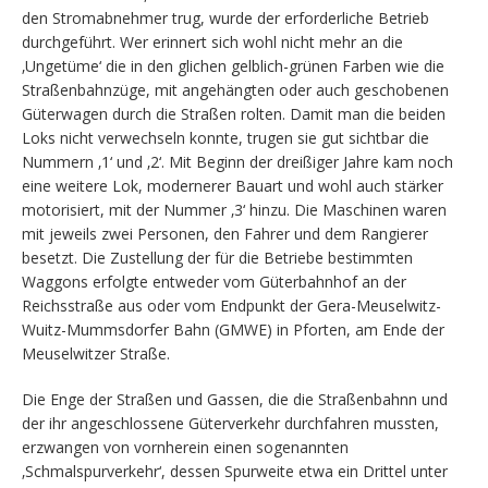
den Stromabnehmer trug, wurde der erforderliche Betrieb
durchgeführt. Wer erinnert sich wohl nicht mehr an die
‚Ungetüme‘ die in den glichen gelblich-grünen Farben wie die
Straßenbahnzüge, mit angehängten oder auch geschobenen
Güterwagen durch die Straßen rolten. Damit man die beiden
Loks nicht verwechseln konnte, trugen sie gut sichtbar die
Nummern ‚1‘ und ‚2‘. Mit Beginn der dreißiger Jahre kam noch
eine weitere Lok, modernerer Bauart und wohl auch stärker
motorisiert, mit der Nummer ‚3‘ hinzu. Die Maschinen waren
mit jeweils zwei Personen, den Fahrer und dem Rangierer
besetzt. Die Zustellung der für die Betriebe bestimmten
Waggons erfolgte entweder vom Güterbahnhof an der
Reichsstraße aus oder vom Endpunkt der Gera-Meuselwitz-
Wuitz-Mummsdorfer Bahn (GMWE) in Pforten, am Ende der
Meuselwitzer Straße.
Die Enge der Straßen und Gassen, die die Straßenbahnn und
der ihr angeschlossene Güterverkehr durchfahren mussten,
erzwangen von vornherein einen sogenannten
‚Schmalspurverkehr‘, dessen Spurweite etwa ein Drittel unter