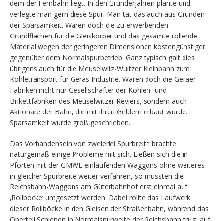
dem der Fernbahn liegt. In den Gründerjahren plante und
verlegte man gern diese Spur. Man tat das auch aus Gründen
der Sparsamkeit. Waren doch die zu erwerbenden
Grundflächen für die Gleiskörper und das gesamte rollende
Material wegen der geringeren Dimensionen kostengünstiger
gegenüber dem Normalspurbetrieb. Ganz typisch galt dies
übrigens auch für die Meuselwitz-Wuitzer Kleinbahn zum
Kohletransport für Geras Industrie. Waren doch die Geraer
Fabriken nicht nur Gesellschafter der Kohlen- und
Brikettfabriken des Meuselwitzer Reviers, sondern auch
Aktionäre der Bahn, die mit ihren Geldern erbaut wurde.
Sparsamkeit wurde groß geschrieben.
Das Vorhandensein von zweierlei Spurbreite brachte
naturgemäß einige Probleme mit sich. Ließen sich die in
Pforten mit der GMWE einlaufenden Waggons ohne weiteres
in gleicher Spurbreite weiter verfahren, so mussten die
Reichsbahn-Waggons am Güterbahnhof erst einmal auf
‚Rollböcke‘ umgesetzt werden. Dabei rollte das Laufwerk
dieser Rollböcke in den Gleisen der Straßenbahn, während das
Oberteil Schienen in Normalspurweite der Reichsbahn trug, auf