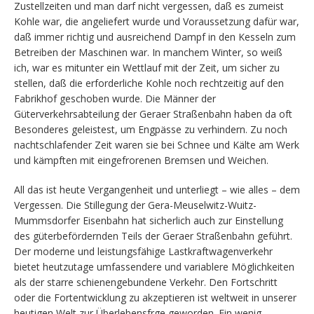
Zustellzeiten und man darf nicht vergessen, daß es zumeist
Kohle war, die angeliefert wurde und Voraussetzung dafür war,
daß immer richtig und ausreichend Dampf in den Kesseln zum
Betreiben der Maschinen war. In manchem Winter, so weiß
ich, war es mitunter ein Wettlauf mit der Zeit, um sicher zu
stellen, daß die erforderliche Kohle noch rechtzeitig auf den
Fabrikhof geschoben wurde. Die Männer der
Güterverkehrsabteilung der Geraer Straßenbahn haben da oft
Besonderes geleistest, um Engpässe zu verhindern. Zu noch
nachtschlafender Zeit waren sie bei Schnee und Kälte am Werk
und kämpften mit eingefrorenen Bremsen und Weichen.
All das ist heute Vergangenheit und unterliegt – wie alles – dem
Vergessen. Die Stillegung der Gera-Meuselwitz-Wuitz-
Mummsdorfer Eisenbahn hat sicherlich auch zur Einstellung
des güterbefördernden Teils der Geraer Straßenbahn geführt.
Der moderne und leistungsfähige Lastkraftwagenverkehr
bietet heutzutage umfassendere und variablere Möglichkeiten
als der starre schienengebundene Verkehr. Den Fortschritt
oder die Fortentwicklung zu akzeptieren ist weltweit in unserer
heutigen Welt zur Überlebensfrge geworden. Ein wenig