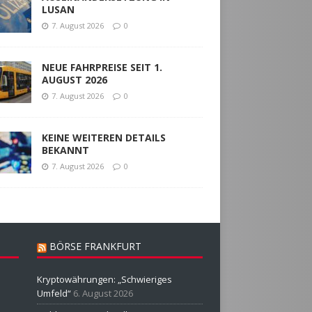
LUSAN
7. August 2026
0
NEUE FAHRPREISE SEIT 1.
AUGUST 2026
7. August 2026
0
KEINE WEITEREN DETAILS
BEKANNT
7. August 2026
0
BÖRSE FRANKFURT
Kryptowährungen: „Schwieriges
Umfeld“
6. August 2026