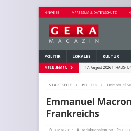
HINWEISE
IMPRESSUM & DATENSCHUTZ
H
POLITIK
LOKALES
KULTUR
[ 7. August 2026 ]
HAUS- U
MELDUNGEN
[ 7. August 2026 ]
AUSEINA
STARTSEITE
POLITIK
Emmanuel Mac
[ 7. August 2026 ]
NEUE FAH
[ 7. August 2026 ]
KEINE WE
Emmanuel Macron 
[ 7. August 2026 ]
KINDERW
Frankreichs
8. Mai 2017
Redaktionsleitung
POLI