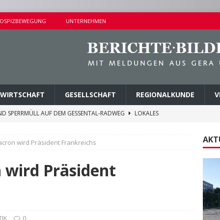
OSPIZBEWEGUNG
UNTERNEHMEN
WIRTSCHAFT
GESELLSCHAFT
REGIONALKUNDE
V
ND SPERRMÜLL AUF DEM GESSENTAL-RADWEG
LOKALES
NDERSETZUNG IN LUSAN
POLIZEIBERICHTE
AKT
ron wird Präsident Frankreichs
RPREISE SEIT 1. AUGUST 2026
LOKALES
ITEREN DETAILS BEKANNT
VERMISCHTES
wird Präsident
AGEN UND KINDERSITZ GESTOHLEN
POLIZEIBERICHTE
TIK
0