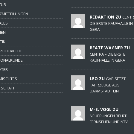
TUR
ZMITTEILUNGEN
REDAKTION ZU
CENTR
ALES
DIE ERSTE KAUFHALLE IN
GERA
IEN
TIK
BEATE WAGNER ZU
IZEIBERICHTE
CENTRA – DIE ERSTE
IONALKUNDE
KAUFHALLE IN GERA
ATER
LEO ZU
MISCHTES
GVB SETZT
FAHRZEUGE AUS
TSCHAFT
DARMSTADT EIN
M-S. VOGL ZU
NEUERUNGEN BEI RTL-
FERNSEHEN UND NTV