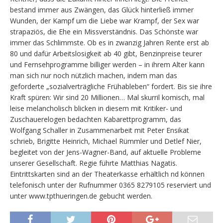
bestand immer aus Zwängen, das Glück hinterließ immer
Wunden, der Kampf um die Liebe war Krampf, der Sex war
strapaziös, die Ehe ein Missverständnis. Das Schönste war
immer das Schlimmste. Ob es in zwanzig Jahren Rente erst ab
80 und dafür Arbeitslosigkeit ab 40 gibt, Benzinpreise teurer
und Fernsehprogramme billiger werden – in ihrem Alter kann
man sich nur noch nützlich machen, indem man das
geforderte „sozialverträgliche Frühableben“ fordert. Bis sie ihre
Kraft spüren: Wir sind 20 Millionen… Mal skurril komisch, mal
leise melancholisch blicken in diesem mit Kritiker- und
Zuschauerelogen bedachten Kabarettprogramm, das
Wolfgang Schaller in Zusammenarbeit mit Peter Ensikat
schrieb, Brigitte Heinrich, Michael Rümmler und Detlef Nier,
begleitet von der Jens-Wagner-Band, auf aktuelle Probleme
unserer Gesellschaft. Regie führte Matthias Nagatis.
Eintrittskarten sind an der Theaterkasse erhältlich nd können
telefonisch unter der Rufnummer 0365 8279105 reserviert und
unter www.tpthueringen.de gebucht werden.