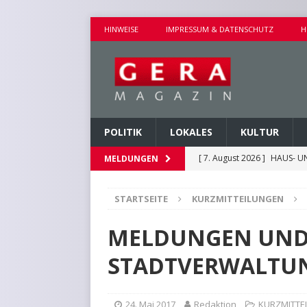
HINWEISE
IMPRESSUM & DATENSCHUTZ
H
POLITIK
LOKALES
KULTUR
[ 7. August 2026 ]
HAUS- U
MELDUNGEN
[ 7. August 2026 ]
AUSEINA
STARTSEITE
KURZMITTEILUNGEN
[ 7. August 2026 ]
NEUE FAH
[ 7. August 2026 ]
KEINE WE
MELDUNGEN UND 
[ 7. August 2026 ]
KINDERW
STADTVERWALTU
24. Mai 2017
Redaktion
KURZMITTE