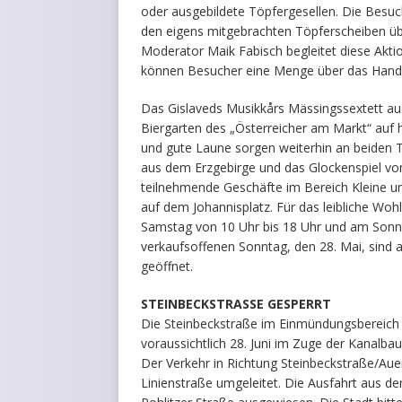
oder ausgebildete Töpfergesellen. Die Besu
den eigens mitgebrachten Töpferscheiben üb
Moderator Maik Fabisch begleitet diese Akti
können Besucher eine Menge über das Hand
Das Gislaveds Musikkårs Mässingssextett au
Biergarten des „Österreicher am Markt“ auf 
und gute Laune sorgen weiterhin an beiden T
aus dem Erzgebirge und das Glockenspiel v
teilnehmende Geschäfte im Bereich Kleine u
auf dem Johannisplatz. Für das leibliche Wo
Samstag von 10 Uhr bis 18 Uhr und am Sonnt
verkaufsoffenen Sonntag, den 28. Mai, sind 
geöffnet.
STEINBECKSTRASSE GESPERRT
Die Steinbeckstraße im Einmündungsbereich E
voraussichtlich 28. Juni im Zuge der Kanalb
Der Verkehr in Richtung Steinbeckstraße/Au
Linienstraße umgeleitet. Die Ausfahrt aus de