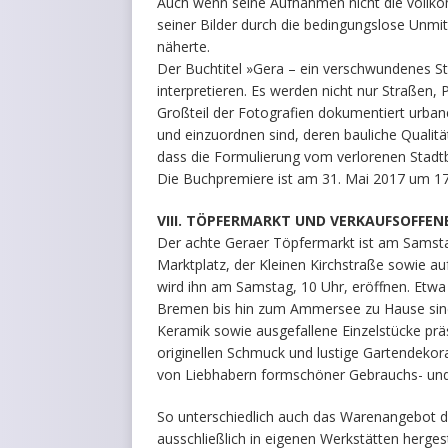
Auch wenn seine Aufnahmen nicht die vollkom
seiner Bilder durch die bedingungslose Unmit
näherte.
Der Buchtitel »Gera – ein verschwundenes Sta
interpretieren. Es werden nicht nur Straßen,
Großteil der Fotografien dokumentiert urban
und einzuordnen sind, deren bauliche Qualitä
dass die Formulierung vom verlorenen Stadtbi
Die Buchpremiere ist am 31. Mai 2017 um 17 U
VIII. TÖPFERMARKT UND VERKAUFSOFFE
Der achte Geraer Töpfermarkt ist am Samsta
Marktplatz, der Kleinen Kirchstraße sowie a
wird ihn am Samstag, 10 Uhr, eröffnen. Etwa
Bremen bis hin zum Ammersee zu Hause sin
Keramik sowie ausgefallene Einzelstücke pr
originellen Schmuck und lustige Gartendekora
von Liebhabern formschöner Gebrauchs- und
So unterschiedlich auch das Warenangebot d
ausschließlich in eigenen Werkstätten herges