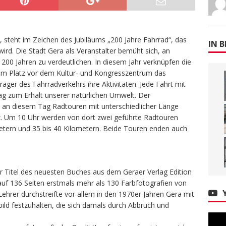
 steht im Zeichen des Jubiläums „200 Jahre Fahrrad“, das
IN B
rd. Die Stadt Gera als Veranstalter bemüht sich, an
200 Jahren zu verdeutlichen. In diesem Jahr verknüpfen die
dem Platz vor dem Kultur- und Kongresszentrum das
äger des Fahrradverkehrs ihre Aktivitäten. Jede Fahrt mit
ag zum Erhalt unserer natürlichen Umwelt. Der
rd an diesem Tag Radtouren mit unterschiedlicher Länge
tz. Um 10 Uhr werden von dort zwei geführte Radtouren
etern und 35 bis 40 Kilometern. Beide Touren enden auch
er Titel des neuesten Buches aus dem Geraer Verlag Edition
auf 136 Seiten erstmals mehr als 130 Farbfotografien von
ehrer durchstreifte vor allem in den 1970er Jahren Gera mit
ld festzuhalten, die sich damals durch Abbruch und