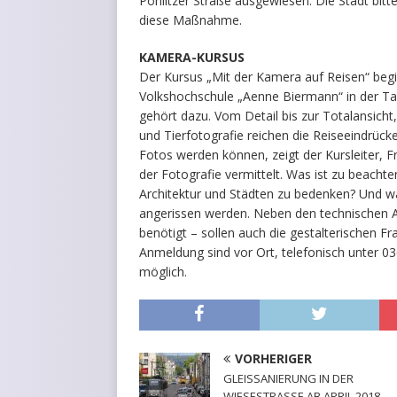
Pohlitzer Straße ausgewiesen. Die Stadt bitt
diese Maßnahme.
KAMERA-KURSUS
Der Kursus „Mit der Kamera auf Reisen“ begin
Volkshochschule „Aenne Biermann“ in der Tal
gehört dazu. Vom Detail bis zur Totalansicht
und Tierfotografie reichen die Reiseeindrück
Fotos werden können, zeigt der Kursleiter,
der Fotografie vermittelt. Was ist zu beacht
Architektur und Städten zu bedenken? Und wa
angerissen werden. Neben den technischen 
benötigt – sollen auch die gestalterischen 
Anmeldung sind vor Ort, telefonisch unter 
möglich.
VORHERIGER
GLEISSANIERUNG IN DER
WIESESTRASSE AB APRIL 2018