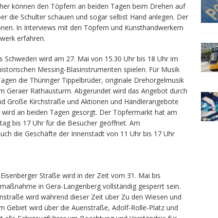
cher können den Töpfern an beiden Tagen beim Drehen auf
er die Schulter schauen und sogar selbst Hand anlegen. Der
onen. In Interviews mit den Töpfern und Kunsthandwerkern
werk erfahren.
s Schweden wird am 27. Mai von 15.30 Uhr bis 18 Uhr im
historischen Messing-Blasinstrumenten spielen. Für Musik
agen die Thüringer Tippelbrüder, originale Drehorgelmusik
om Geraer Rathausturm. Abgerundet wird das Angebot durch
nd Große Kirchstraße und Aktionen und Händlerangebote
hl wird an beiden Tagen gesorgt. Der Töpfermarkt hat am
ag bis 17 Uhr für die Besucher geöffnet. Am
auch die Geschäfte der Innenstadt von 11 Uhr bis 17 Uhr
isenberger Straße wird in der Zeit vom 31. Mai bis
aumaßnahme in Gera-Langenberg vollständig gesperrt sein.
enstraße wird während dieser Zeit über Zu den Wiesen und
m Gebiet wird über die Auenstraße, Adolf-Rolle-Platz und