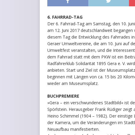
6. FAHRRAD-TAG
Der 6. Fahrrad-Tag am Samstag, den 10. Juni,
am 12. Juni 2017 deutschlandweit begangen wi
diesem Tag die Entwicklung des Fahrrades in 
Geraer Umweltvereine, die am 10. Juni auf 
Umweltfest veranstalten, und die Interessentr
dem Fahrrad statt mit dem PKW ist ein Beitr
Radfahrerklub Solidarität 1895 Gera e. V. wi
anbieten. Start und Ziel ist der Museumspla
beginnen mit Längen von ca. 15 bis 20 Kilom
wieder am Museumsplatz.
BUCHPREMIERE
»Gera – ein verschwundenes Stadtbild« ist d
Spörlstein. Herausgeber Frank Rüdiger zeigt 
Heino Schimmel (1904 – 1982). Der einstige L
der Kamera, um die Veränderungen im Stadtbi
Neuaufbau manifestierten.