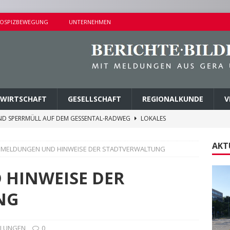
OSPIZBEWEGUNG
UNTERNEHMEN
WIRTSCHAFT
GESELLSCHAFT
REGIONALKUNDE
V
ND SPERRMÜLL AUF DEM GESSENTAL-RADWEG
LOKALES
NDERSETZUNG IN LUSAN
POLIZEIBERICHTE
AKT
MELDUNGEN UND HINWEISE DER STADTVERWALTUNG
RPREISE SEIT 1. AUGUST 2026
LOKALES
ITEREN DETAILS BEKANNT
VERMISCHTES
HINWEISE DER
AGEN UND KINDERSITZ GESTOHLEN
POLIZEIBERICHTE
NG
ILUNGEN
0