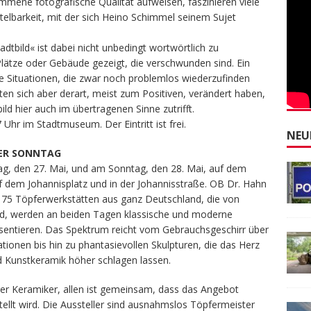
mene fotografische Qualität aufweisen, faszinieren viele
telbarkeit, mit der sich Heino Schimmel seinem Sujet
dtbild« ist dabei nicht unbedingt wortwörtlich zu
 Plätze oder Gebäude gezeigt, die verschwunden sind. Ein
e Situationen, die zwar noch problemlos wiederzufinden
ten sich aber derart, meist zum Positiven, verändert haben,
ld hier auch im übertragenen Sinne zutrifft.
hr im Stadtmuseum. Der Eintritt ist frei.
NEU
NER SONNTAG
g, den 27. Mai, und am Sonntag, den 28. Mai, auf dem
uf dem Johannisplatz und in der Johannisstraße. OB Dr. Hahn
 75 Töpferwerkstätten aus ganz Deutschland, die von
d, werden an beiden Tagen klassische und moderne
äsentieren. Das Spektrum reicht vom Gebrauchsgeschirr über
tionen bis hin zu phantasievollen Skulpturen, die das Herz
 Kunstkeramik höher schlagen lassen.
er Keramiker, allen ist gemeinsam, dass das Angebot
tellt wird. Die Aussteller sind ausnahmslos Töpfermeister