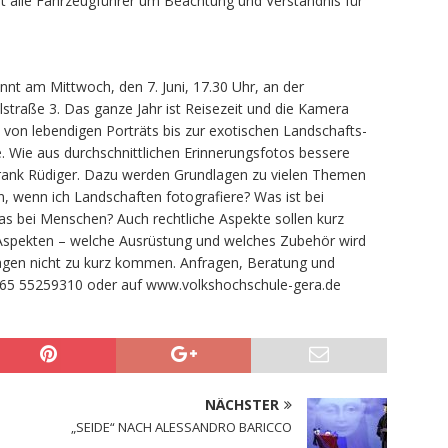
et alle Fahrzeugführer um Beachtung und Verständnis für
nt am Mittwoch, den 7. Juni, 17.30 Uhr, an der
straße 3. Das ganze Jahr ist Reisezeit und die Kamera
, von lebendigen Porträts bis zur exotischen Landschafts-
e. Wie aus durchschnittlichen Erinnerungsfotos bessere
 Frank Rüdiger. Dazu werden Grundlagen zu vielen Themen
en, wenn ich Landschaften fotografiere? Was ist bei
s bei Menschen? Auch rechtliche Aspekte sollen kurz
Aspekten – welche Ausrüstung und welches Zubehör wird
Fragen nicht zu kurz kommen. Anfragen, Beratung und
0365 55259310 oder auf www.volkshochschule-gera.de
NÄCHSTER
„SEIDE“ NACH ALESSANDRO BARICCO