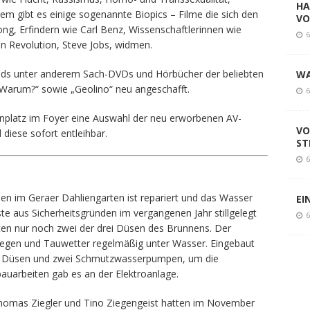
m gibt es einige sogenannte Biopics – Filme die sich den
NEU
ng, Erfindern wie Carl Benz, Wissenschaftlerinnen wie
en Revolution, Steve Jobs, widmen.
HI
„N
nds unter anderem Sach-DVDs und Hörbücher der beliebten
6
Warum?“ sowie „Geolino“ neu angeschafft.
HA
kinplatz im Foyer eine Auswahl der neu erworbenen AV-
VO
diese sofort entleihbar.
6
WA
n im Geraer Dahliengarten ist repariert und das Wasser
6
ste aus Sicherheitsgründen im vergangenen Jahr stillgelegt
erten nur noch zwei der drei Düsen des Brunnens. Der
VO
regen und Tauwetter regelmäßig unter Wasser. Eingebaut
ST
i Düsen und zwei Schmutzwasserpumpen, um die
6
auarbeiten gab es an der Elektroanlage.
homas Ziegler und Tino Ziegengeist hatten im November