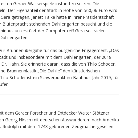
EI
nntesten Geraer Wasserspiele instand zu setzen. Die
6
eln. Der Eigenanteil der Stadt in Höhe von 560,06 Euro wird
era getragen. Janett Talke hatte in ihrer Präsidentschaft
r Blütenpracht stehenden Dahliengarten besucht und die
inaus unterstützt der Computertreff Gera seit vielen
Dahliengarten.
zur Brunnenübergabe für das bürgerliche Engagement. „Das
Stadt und insbesondere mit dem Dahliengarten, der 2018
 Dr. Hahn. Sie erinnerte daran, dass die von Thilo Schoder,
ne Brunnenplastik „Die Dahlie“ den künstlerischen
Thilo Schoder ist ein Schwerpunkt im Bauhaus-Jahr 2019, für
ufen.
M
mit dem Geraer Forscher und Entdecker Walter Stötzner
n Georg Hirsch mit deutschen Auswanderern nach Amerika
ns Rudolph mit dem 1748 geborenen Zeugmachergesellen