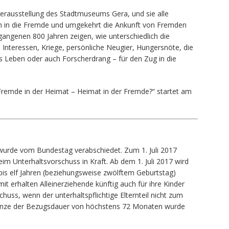
erausstellung des Stadtmuseums Gera, und sie alle
h in die Fremde und umgekehrt die Ankunft von Fremden
rgangenen 800 Jahren zeigen, wie unterschiedlich die
Interessen, Kriege, persönliche Neugier, Hungersnöte, die
es Leben oder auch Forscherdrang – für den Zug in die
Fremde in der Heimat – Heimat in der Fremde?“ startet am
urde vom Bundestag verabschiedet. Zum 1. Juli 2017
m Unterhaltsvorschuss in Kraft. Ab dem 1. Juli 2017 wird
 bis elf Jahren (beziehungsweise zwölftem Geburtstag)
t erhalten Alleinerziehende künftig auch für ihre Kinder
huss, wenn der unterhaltspflichtige Elternteil nicht zum
Grenze der Bezugsdauer von höchstens 72 Monaten wurde