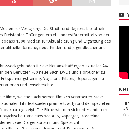
IN B
 Medien zur Verfügung. Die Stadt- und Regionalbibliothek
s Freistaates Thüringen erhielt Landesfördermittel von der
en, sodass 1500 Medien zur Aktualisierung und Ergänzung des
er aktuelle Romane, neue Kinder- und Jugendbücher und
ahr zweckgebunden für die Neuanschaffungen aktueller AV-
en den Benutzer 700 neue Sach-DVDs und Hörbücher zu
Entspannungstraining, Yoga und Pilates, Reportagen zu
ntationen und Reiseberichte.
elfilme, welche Sachthemen filmisch verarbeiten. Viele
nationalen Filmfestspielen prämiert, aufgrund der speziellen
inos kaum gezeigt. Die Filme widmen sich unter anderem
 psychische Handicaps wie ALS, Asperger, Borderline,
blemen, wie Drogenkonsum und Spielsucht,
 wie Flucht, Rassismus, Homo- und Transsexualität,