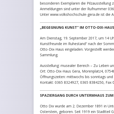
besonderen Exemplaren die Pilzausstellung z
Anmeldungen sind unter der Rufnummer 0365
Unter www.volkshochschule-gera.de ist die 
„BEGEGNUNG KUNST“ IM OTTO-DIX-HAU
Am Dienstag, 19. September 2017, um 14 Uhr
Kunstfreunde im Ruhestand“ nach der Sommerp
Otto-Dix-Haus eingeladen. Vorgestellt werd
Sammlung.
Ausstellung: musealer Bereich – Zu Leben u
Ort: Otto-Dix-Haus Gera, Morenplatz4, 0754
Öffnungszeiten: mittwochs bis sonntags und 
Kontakt: 0365 8324927, 0365 8384250, Fax
SPAZIERGANG DURCH UNTERMHAUS ZUM
Otto Dix wurde am 2. Dezember 1891 in Unte
Osterstein, geboren. Seit 1919 ein Stadtteil G