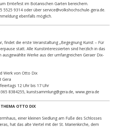
um Erntefest im Botanischen Garten bereichern.
 5525 9314 oder über service@volkshochschule-gera.de.
Anmeldung ebenfalls möglich.
S
, findet die erste Veranstaltung „Begegnung Kunst – Für
ause statt. Alle Kunstinteressierten sind herzlich in das
en ausgewählte Werke aus der umfangreichen Geraer Dix-
nd Werk von Otto Dix
8 Gera
feiertags 12 Uhr bis 17 Uhr
 0365 8384255, kunstsammlung@gera.de, www.gera.de
 THEMA OTTO DIX
rmhaus, einer kleinen Siedlung am Fuße des Schlosses
eras, hat das alte Viertel mit der St. Marienkirche, dem