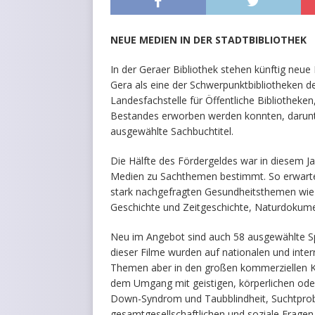
NEUE MEDIEN IN DER STADTBIBLIOTHEK
In der Geraer Bibliothek stehen künftig neue
Gera als eine der Schwerpunktbibliotheken de
Landesfachstelle für Öffentliche Bibliothek
Bestandes erworben werden konnten, darunt
ausgewählte Sachbuchtitel.
Die Hälfte des Fördergeldes war in diesem J
Medien zu Sachthemen bestimmt. So erwart
stark nachgefragten Gesundheitsthemen wie 
Geschichte und Zeitgeschichte, Naturdokume
Neu im Angebot sind auch 58 ausgewählte Spi
dieser Filme wurden auf nationalen und inter
Themen aber in den großen kommerziellen K
dem Umgang mit geistigen, körperlichen oder
Down-Syndrom und Taubblindheit, Suchtpro
gesamtgesellschaftlichen und soziale Fragen