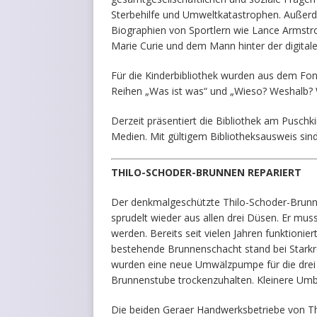
Sterbehilfe und Umweltkatastrophen. Außerde
Biographien von Sportlern wie Lance Armstro
Marie Curie und dem Mann hinter der digital
Für die Kinderbibliothek wurden aus dem Fo
Reihen „Was ist was“ und „Wieso? Weshalb? 
Derzeit präsentiert die Bibliothek am Pusch
Medien. Mit gültigem Bibliotheksausweis sind 
THILO-SCHODER-BRUNNEN REPARIERT
Der denkmalgeschützte Thilo-Schoder-Brunne
sprudelt wieder aus allen drei Düsen. Er mus
werden. Bereits seit vielen Jahren funktioni
bestehende Brunnenschacht stand bei Stark
wurden eine neue Umwälzpumpe für die dre
Brunnenstube trockenzuhalten. Kleinere Umb
Die beiden Geraer Handwerksbetriebe von T