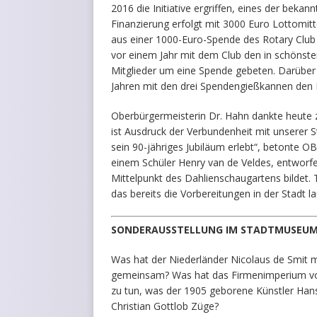
2016 die Initiative ergriffen, eines der beka
Finanzierung erfolgt mit 3000 Euro Lottomitt
aus einer 1000-Euro-Spende des Rotary Club G
vor einem Jahr mit dem Club den in schönste
Mitglieder um eine Spende gebeten. Darüber h
Jahren mit den drei Spendengießkannen den 
Oberbürgermeisterin Dr. Hahn dankte heute 
ist Ausdruck der Verbundenheit mit unserer 
sein 90-jähriges Jubiläum erlebt“, betonte OB
einem Schüler Henry van de Veldes, entworfe
Mittelpunkt des Dahlienschaugartens bildet. 
das bereits die Vorbereitungen in der Stadt la
SONDERAUSSTELLUNG IM STADTMUSEU
Was hat der Niederländer Nicolaus de Smit 
gemeinsam? Was hat das Firmenimperium vo
zu tun, was der 1905 geborene Künstler Ha
Christian Gottlob Züge?