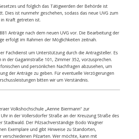
setzes und folglich das Tätigwerden der Behörde ist
tt. Dies ist nunmehr geschehen, sodass das neue UVG zum
n Kraft getreten ist.
n 881 Anträge nach dem neuen UVG vor. Die Bearbeitung der
ge erfolgt im Rahmen der Möglichkeiten zeitnah.
er Fachdienst um Unterstützung durch die Antragsteller. Es
h in der Gagarinstraße 101, Zimmer 352, vorzusprechen.
elefonischen und persönlichen Nachfragen abzusehen, um
itung der Anträge zu geben. Für eventuelle Verzögerungen
schussleistungen bitten wir um Verständnis.
eraer Volkshochschule „Aenne Biermann“ zur
9 Uhr in der Vollersdorfer Straße an der Kreuzung Straße des
raer Stadtwald. Der Pilzsachverständige Bodo Wagner
nen Exemplare und gibt Hinweise zu Standorten,
 verschiedenen Pilzarten. Wer möchte, kann mit