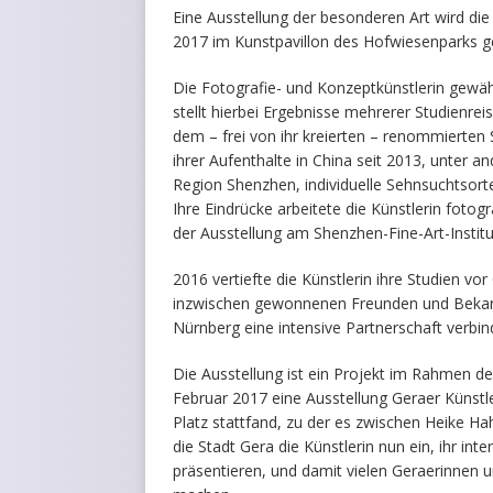
Eine Ausstellung der besonderen Art wird di
2017 im Kunstpavillon des Hofwiesenparks ge
Die Fotografie- und Konzeptkünstlerin gewährt
stellt hierbei Ergebnisse mehrerer Studienre
dem – frei von ihr kreierten – renommierten
ihrer Aufenthalte in China seit 2013, unter an
Region Shenzhen, individuelle Sehnsuchtsort
Ihre Eindrücke arbeitete die Künstlerin fotog
der Ausstellung am Shenzhen-Fine-Art-Insti
2016 vertiefte die Künstlerin ihre Studien vo
inzwischen gewonnenen Freunden und Bekann
Nürnberg eine intensive Partnerschaft verbin
Die Ausstellung ist ein Projekt im Rahmen 
Februar 2017 eine Ausstellung Geraer Künst
Platz stattfand, zu der es zwischen Heike H
die Stadt Gera die Künstlerin nun ein, ihr i
präsentieren, und damit vielen Geraerinnen 