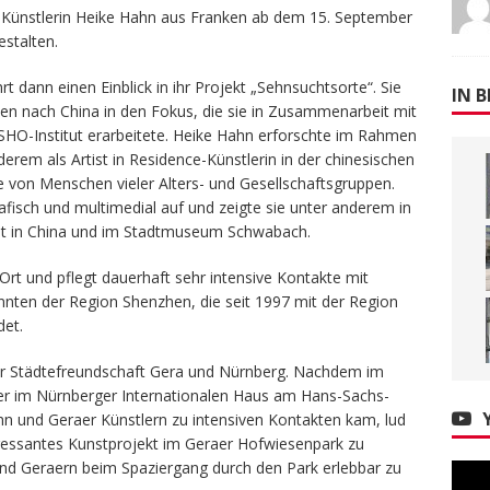
e Künstlerin Heike Hahn aus Franken ab dem 15. September
stalten.
 dann einen Einblick in ihr Projekt „Sehnsuchtsorte“. Sie
IN B
isen nach China in den Fokus, die sie in Zusammenarbeit mit
 SHO-Institut erarbeitete. Heike Hahn erforschte im Rahmen
derem als Artist in Residence-Künstlerin in der chinesischen
e von Menschen vieler Alters- und Gesellschaftsgruppen.
rafisch und multimedial auf und zeigte sie unter anderem in
tut in China und im Stadtmuseum Schwabach.
r Ort und pflegt dauerhaft sehr intensive Kontakte mit
ten der Region Shenzhen, die seit 1997 mit der Region
det.
der Städtefreundschaft Gera und Nürnberg. Nachdem im
ler im Nürnberger Internationalen Haus am Hans-Sachs-
ahn und Geraer Künstlern zu intensiven Kontakten kam, lud
nteressantes Kunstprojekt im Geraer Hofwiesenpark zu
und Geraern beim Spaziergang durch den Park erlebbar zu