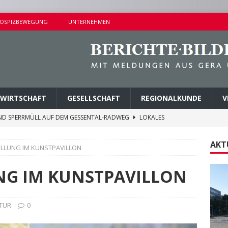
OSPIZBEWEGUNG
UNTERNEHMEN
WIRTSCHAFT
GESELLSCHAFT
REGIONALKUNDE
V
ND SPERRMÜLL AUF DEM GESSENTAL-RADWEG
LOKALES
NDERSETZUNG IN LUSAN
POLIZEIBERICHTE
AKT
LLUNG IM KUNSTPAVILLON
RPREISE SEIT 1. AUGUST 2026
LOKALES
ITEREN DETAILS BEKANNT
VERMISCHTES
NG IM KUNSTPAVILLON
AGEN UND KINDERSITZ GESTOHLEN
POLIZEIBERICHTE
TUR
0