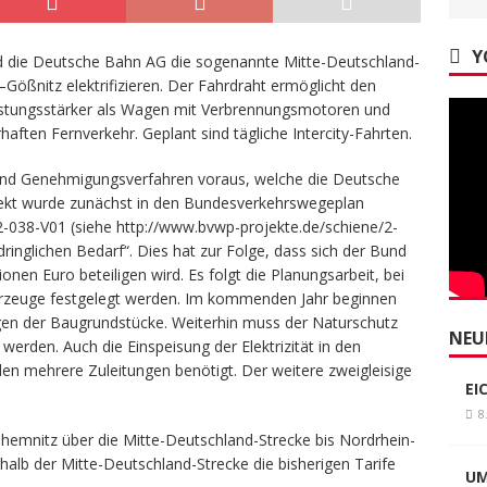
Y
ird die Deutsche Bahn AG die sogenannte Mitte-Deutschland-
Gößnitz elektrifizieren. Der Fahrdraht ermöglicht den
leistungsstärker als Wagen mit Verbrennungsmotoren und
ften Fernverkehr. Geplant sind tägliche Intercity-Fahrten.
und Genehmigungsverfahren voraus, welche die Deutsche
jekt wurde zunächst in den Bundesverkehrswegeplan
038-V01 (siehe http://www.bvwp-projekte.de/schiene/2-
inglichen Bedarf“. Dies hat zur Folge, dass sich der Bund
onen Euro beteiligen wird. Es folgt die Planungsarbeit, bei
rzeuge festgelegt werden. Im kommenden Jahr beginnen
en der Baugrundstücke. Weiterhin muss der Naturschutz
NEU
erden. Auch die Einspeisung der Elektrizität in den
en mehrere Zuleitungen benötigt. Der weitere zweigleisige
EI
8
Chemnitz über die Mitte-Deutschland-Strecke bis Nordrhein-
halb der Mitte-Deutschland-Strecke die bisherigen Tarife
UM