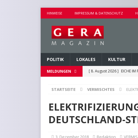
HINWEISE
IMPRESSUM & DATENSCHUTZ
H
POLITIK
LOKALES
KULTUR
[ 8. August 2026 ]
EICHE IM
MELDUNGEN
[ 8. August 2026 ]
UMBAU DE
[ 8. August 2026 ]
VERANST
STARTSEITE
VERMISCHTES
ELEKT
[ 8. August 2026 ]
GEMEINS
ELEKTRIFIZIERUNG
[ 7. August 2026 ]
KINDERW
DEUTSCHLAND-ST
3. Dezember 2018
Redaktion
VERMIS