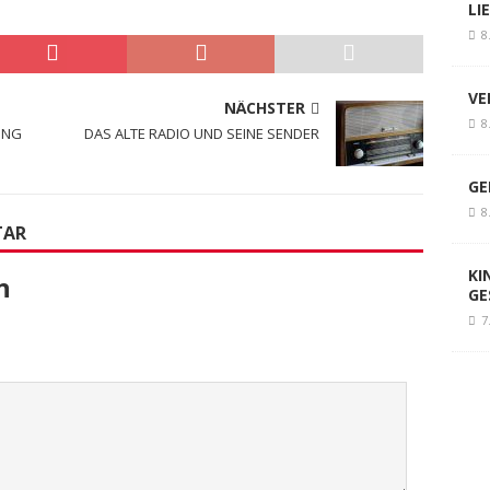
LI
8
VE
NÄCHSTER
8
UNG
DAS ALTE RADIO UND SEINE SENDER
GE
8
TAR
KI
n
GE
7