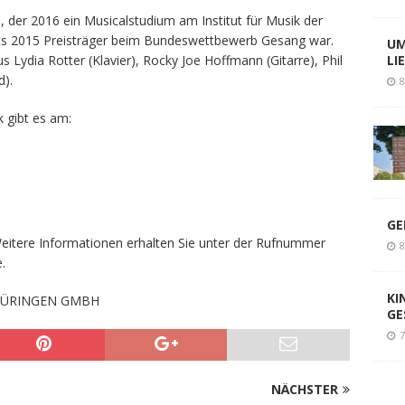
, der 2016 ein Musicalstudium am Institut für Musik der
its 2015 Preisträger beim Bundeswettbewerb Gesang war.
UM
Lydia Rotter (Klavier), Rocky Joe Hoffmann (Gitarre), Phil
LI
d).
8
 gibt es am:
GE
 Weitere Informationen erhalten Sie unter der Rufnummer
8
.
KI
HÜRINGEN GMBH
GE
7
NÄCHSTER