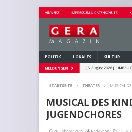
HINWEISE
IMPRESSUM & DATENSCHUTZ
H
POLITIK
LOKALES
KULTUR
[ 8. August 2026 ]
UMBAU D
MELDUNGEN
[ 8. August 2026 ]
VERANST
STARTSEITE
THEATER
MUSICAL DE
[ 8. August 2026 ]
GEMEINS
[ 7. August 2026 ]
KINDERW
MUSICAL DES KIN
[ 8. August 2026 ]
EICHE I
JUGENDCHORES
20. Februar 2019
Redaktion
THEAT