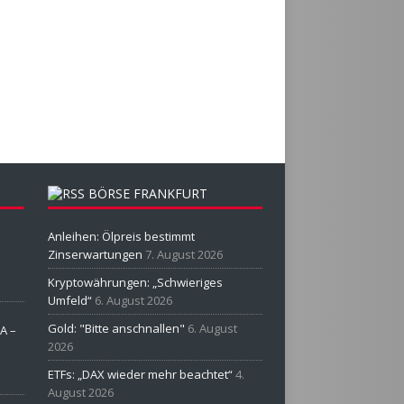
BÖRSE FRANKFURT
Anleihen: Ölpreis bestimmt
Zinserwartungen
7. August 2026
Kryptowährungen: „Schwieriges
Umfeld“
6. August 2026
Gold: "Bitte anschnallen"
6. August
A –
2026
ETFs: „DAX wieder mehr beachtet“
4.
August 2026