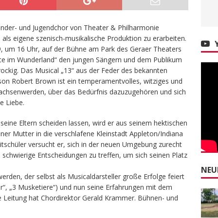
 Kinder- und Jugendchor von Theater & Philharmonie
ls eigene szenisch-musikalische Produktion zu erarbeiten.
, um 16 Uhr, auf der Bühne am Park des Geraer Theaters
Alice im Wunderland“ den jungen Sängern und dem Publikum
rockig. Das Musical „13“ aus der Feder des bekannten
n Robert Brown ist ein temperamentvolles, witziges und
chsenwerden, über das Bedürfnis dazuzugehören und sich
e Liebe.
 seine Eltern scheiden lassen, wird er aus seinem hektischen
er Mutter in die verschlafene Kleinstadt Appleton/Indiana
itschüler versucht er, sich in der neuen Umgebung zurecht
, schwierige Entscheidungen zu treffen, um sich seinen Platz
NEU
den, der selbst als Musicaldarsteller große Erfolge feiert
er“, „3 Musketiere“) und nun seine Erfahrungen mit dem
che Leitung hat Chordirektor Gerald Krammer. Bühnen- und