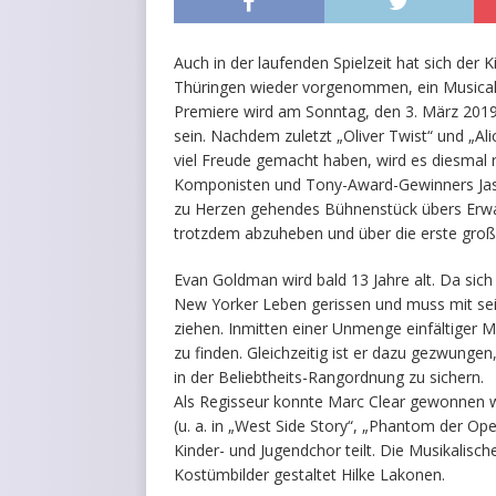
Auch in der laufenden Spielzeit hat sich der
Thüringen wieder vorgenommen, ein Musical a
Premiere wird am Sonntag, den 3. März 2019
sein. Nachdem zuletzt „Oliver Twist“ und „
viel Freude gemacht haben, wird es diesmal 
Komponisten und Tony-Award-Gewinners Jaso
zu Herzen gehendes Bühnenstück übers Erwa
trotzdem abzuheben und über die erste groß
Evan Goldman wird bald 13 Jahre alt. Da sich
New Yorker Leben gerissen und muss mit sein
ziehen. Inmitten einer Unmenge einfältiger M
zu finden. Gleichzeitig ist er dazu gezwungen
in der Beliebtheits-Rangordnung zu sichern.
Als Regisseur konnte Marc Clear gewonnen wer
(u. a. in „West Side Story“, „Phantom der Op
Kinder- und Jugendchor teilt. Die Musikalis
Kostümbilder gestaltet Hilke Lakonen.