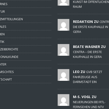
KUNST IM ÖFFENTLICHEN
ERNES
RAUM
TUR
ZMITTEILUNGEN
REDAKTION ZU
CENTR
ALES
DIE ERSTE KAUFHALLE IN
GERA
IEN
TIK
BEATE WAGNER ZU
IZEIBERICHTE
CENTRA – DIE ERSTE
IONALKUNDE
KAUFHALLE IN GERA
ATER
LEO ZU
MISCHTES
GVB SETZT
FAHRZEUGE AUS
TSCHAFT
DARMSTADT EIN
M-S. VOGL ZU
NEUERUNGEN BEI RTL-
FERNSEHEN UND NTV