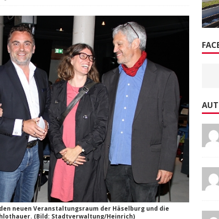
FAC
AUT
den neuen Veranstaltungsraum der Häselburg und die
chlothauer. (Bild: Stadtverwaltung/Heinrich)