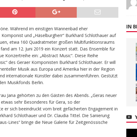
IN B
 Töne. Während im einstigen Wannenbad eher
 Komponist und „Häselburgherr“ Burkhard Schlothauer auf
neuen, etwa 160 Quadratmeter großen Multifunktionsraums
fand am 12. Juni 2019 ein Konzert statt. Das Ensemble für
ue Konzertreihe ein: „Abstract Music“. Diese Reihe
ic“ des Geraer Komponisten Burkhard Schlothauer. Er will
menteller Musik aus Europa und Amerika hier in der Region
 und internationale Künstler dabei zusammenführen. Gestützt
den Musikfonds Berlin.
Frau Jana gehörten zu den Gästen des Abends. „Geras neuer
i etwas sehr Besonderes für Gera, so der
e er sich beeindruckt vom breit gefächerten Engagement in
khard Schlothauer und Dr. Claudia Tittel. Die Sanierung
us-Lines“ bringe die Neue Galerie für Zeitgenössische