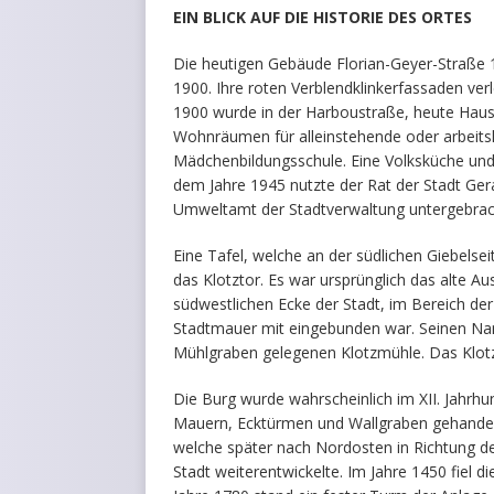
EIN BLICK AUF DIE HISTORIE DES ORTES
Die heutigen Gebäude Florian-Geyer-Straße 1
1900. Ihre roten Verblendklinkerfassaden ve
1900 wurde in der Harboustraße, heute Haus
Wohnräumen für alleinstehende oder arbeit
Mädchenbildungsschule. Eine Volksküche und 
dem Jahre 1945 nutzte der Rat der Stadt Ge
Umweltamt der Stadtverwaltung untergebrac
Eine Tafel, welche an der südlichen Giebelsei
das Klotztor. Es war ursprünglich das alte Au
südwestlichen Ecke der Stadt, im Bereich der
Stadtmauer mit eingebunden war. Seinen Na
Mühlgraben gelegenen Klotzmühle. Das Klot
Die Burg wurde wahrscheinlich im XII. Jahrhu
Mauern, Ecktürmen und Wallgraben gehandelt
welche später nach Nordosten in Richtung de
Stadt weiterentwickelte. Im Jahre 1450 fiel