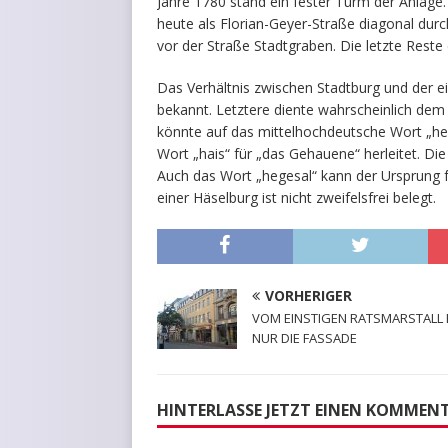
Jahre 1780 stand ein fester Turm der Anlage
heute als Florian-Geyer-Straße diagonal dur
vor der Straße Stadtgraben. Die letzte Rest
Das Verhältnis zwischen Stadtburg und der e
bekannt. Letztere diente wahrscheinlich dem
könnte auf das mittelhochdeutsche Wort „he
Wort „hais“ für „das Gehauene“ herleitet. Die
Auch das Wort „hegesal“ kann der Ursprung für
einer Häselburg ist nicht zweifelsfrei belegt.
VORHERIGER
VOM EINSTIGEN RATSMARSTALL 
NUR DIE FASSADE
HINTERLASSE JETZT EINEN KOMMEN