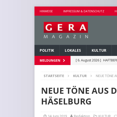
HINWEISE
IMPRESSUM & DATENSCHUTZ
H
POLITIK
LOKALES
KULTUR
[ 6. August 2026 ]
HAFTBEF
MELDUNGEN
POLIZEIBERICHTE
STARTSEITE
KULTUR
NEUE TÖNE A
[ 6. August 2026 ]
WALDBRA
[ 6. August 2026 ]
VORKOMM
NEUE TÖNE AUS D
POLIZEIBERICHTE
HÄSELBURG
[ 6. August 2026 ]
EINBRUC
[ 6. August 2026 ]
HINWEIS
14. Juni 2019
Redaktion
KULTUR