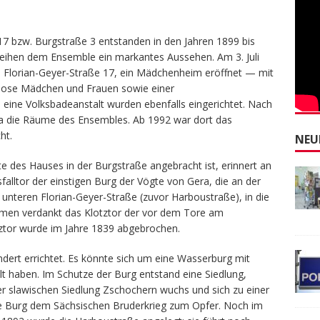
7 bzw. Burgstraße 3 entstanden in den Jahren 1899 bis
rleihen dem Ensemble ein markantes Aussehen. Am 3. Juli
 Florian-Geyer-Straße 17, ein Mädchenheim eröffnet — mit
slose Mädchen und Frauen sowie einer
eine Volksbadeanstalt wurden ebenfalls eingerichtet. Nach
ra die Räume des Ensembles. Ab 1992 war dort das
ht.
NEU
te des Hauses in der Burgstraße angebracht ist, erinnert an
sfalltor der einstigen Burg der Vögte von Gera, die an der
 unteren Florian-Geyer-Straße (zuvor Harboustraße), in die
men verdankt das Klotztor der vor dem Tore am
ztor wurde im Jahre 1839 abgebrochen.
ndert errichtet. Es könnte sich um eine Wasserburg mit
 haben. Im Schutze der Burg entstand eine Siedlung,
r slawischen Siedlung Zschochern wuchs und sich zu einer
 die Burg dem Sächsischen Bruderkrieg zum Opfer. Noch im