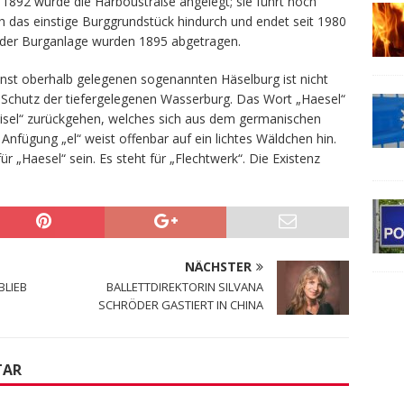
. 1892 wurde die Harboustraße angelegt; sie führt noch
ch das einstige Burggrundstück hindurch und endet seit 1980
e der Burganlage wurden 1895 abgetragen.
inst oberhalb gelegenen sogenannten Häselburg ist nicht
 Schutz der tiefergelegenen Wasserburg. Das Wort „Haesel“
isel“ zurückgehen, welches sich aus dem germanischen
 Anfügung „el“ weist offenbar auf ein lichtes Wäldchen hin.
 „Haesel“ sein. Es steht für „Flechtwerk“. Die Existenz
NÄCHSTER
BLIEB
BALLETTDIREKTORIN SILVANA
SCHRÖDER GASTIERT IN CHINA
TAR