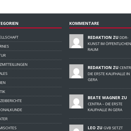
EGORIEN
KOMMENTARE
ELLSCHAFT
REDAKTION ZU
DDR-
KUNST IM ÖFFENTLICHEN
ERNES
RAUM
TUR
ZMITTEILUNGEN
REDAKTION ZU
CENTR
ALES
DIE ERSTE KAUFHALLE IN
GERA
IEN
TIK
BEATE WAGNER ZU
IZEIBERICHTE
CENTRA – DIE ERSTE
IONALKUNDE
KAUFHALLE IN GERA
ATER
LEO ZU
MISCHTES
GVB SETZT