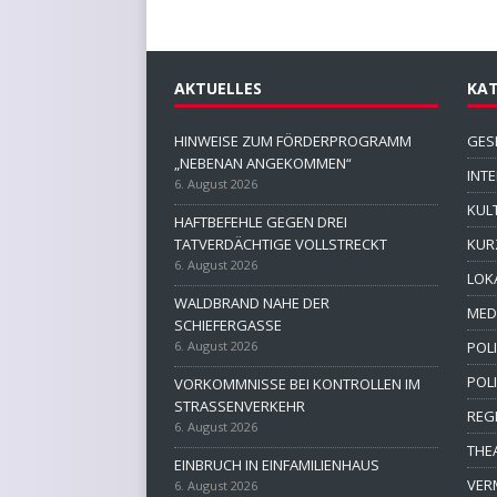
AKTUELLES
KAT
HINWEISE ZUM FÖRDERPROGRAMM
GES
„NEBENAN ANGEKOMMEN“
INT
6. August 2026
KUL
HAFTBEFEHLE GEGEN DREI
TATVERDÄCHTIGE VOLLSTRECKT
KUR
6. August 2026
LOK
WALDBRAND NAHE DER
MED
SCHIEFERGASSE
6. August 2026
POLI
POL
VORKOMMNISSE BEI KONTROLLEN IM
STRASSENVERKEHR
REG
6. August 2026
THE
EINBRUCH IN EINFAMILIENHAUS
VER
6. August 2026