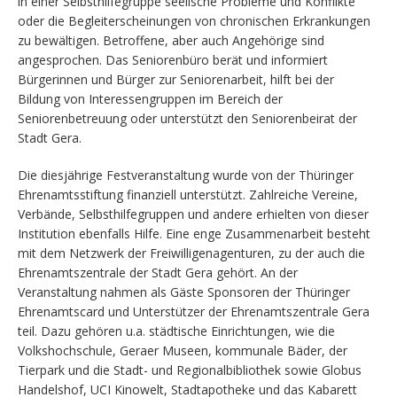
in einer Selbsthilfegruppe seelische Probleme und Konflikte
oder die Begleiterscheinungen von chronischen Erkrankungen
zu bewältigen. Betroffene, aber auch Angehörige sind
angesprochen. Das Seniorenbüro berät und informiert
Bürgerinnen und Bürger zur Seniorenarbeit, hilft bei der
Bildung von Interessengruppen im Bereich der
Seniorenbetreuung oder unterstützt den Seniorenbeirat der
Stadt Gera.
Die diesjährige Festveranstaltung wurde von der Thüringer
Ehrenamtsstiftung finanziell unterstützt. Zahlreiche Vereine,
Verbände, Selbsthilfegruppen und andere erhielten von dieser
Institution ebenfalls Hilfe. Eine enge Zusammenarbeit besteht
mit dem Netzwerk der Freiwilligenagenturen, zu der auch die
Ehrenamtszentrale der Stadt Gera gehört. An der
Veranstaltung nahmen als Gäste Sponsoren der Thüringer
Ehrenamtscard und Unterstützer der Ehrenamtszentrale Gera
teil. Dazu gehören u.a. städtische Einrichtungen, wie die
Volkshochschule, Geraer Museen, kommunale Bäder, der
Tierpark und die Stadt- und Regionalbibliothek sowie Globus
Handelshof, UCI Kinowelt, Stadtapotheke und das Kabarett