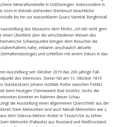
chene Mineralfundstelle in Ostthüringen. Insbesondere in
s noch in Betrieb stehenden Steinbruch beachtliche
stalle bis hin zur wasserklaren Quarz-Varietät Bergkristall.
esausstellung des Museums dem Motto „Ich leb‘ nicht gern
hte einen Überblick über die verschiedenen Weisen des
 thematische Schwerpunkte bringen dem Besucher die
ozialverhaltens nahe, erklären anschaulich aktuelle
 (Verhaltensbiologie) und schließen mit einem Exkurs in das
n Ausstellung seit Oktober 2019 das 200-jährige Fall-
telpunkt des Interesses. Dieser fiel am 13. Oktober 1819
es Gutsbesitzers Johann Gottlieb Rothe zwischen Pohlitz
iet beim heutigen Chemiewerk Bad Köstritz. Sechs der
r Meteoriten konnten im Rahmen dieser Schau
igt die Ausstellung einen allgemeinen Querschnitt aus der
iteren Stein-Meteoriten sind auch Metall-Meteoriten wie z.
d aus dem Odessa-Meteor-Krater in Texas/USA zu sehen.
sen-Meteorite (Pallasite) aus Russland und Weißrussland.