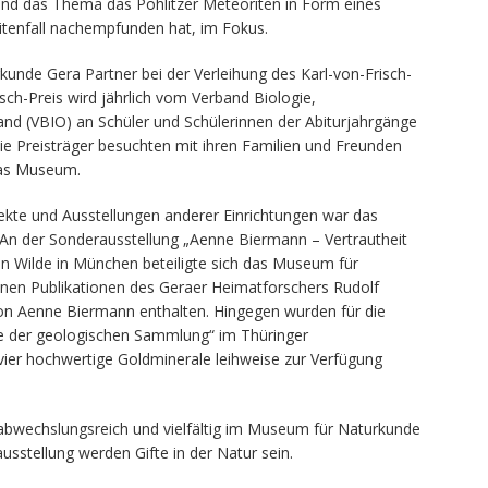
nd das Thema das Pohlitzer Meteoriten in Form eines
itenfall nachempfunden hat, im Fokus.
nde Gera Partner bei der Verleihung des Karl-von-Frisch-
sch-Preis wird jährlich vom Verband Biologie,
nd (VBIO) an Schüler und Schülerinnen der Abiturjahrgänge
e Preisträger besuchten mit ihren Familien und Freunden
 das Museum.
jekte und Ausstellungen anderer Einrichtungen war das
n der Sonderausstellung „Aenne Biermann – Vertrautheit
en Wilde in München beteiligte sich das Museum für
enen Publikationen des Geraer Heimatforschers Rudolf
on Aenne Biermann enthalten. Hingegen wurden für die
e der geologischen Sammlung“ im Thüringer
er hochwertige Goldminerale leihweise zur Verfügung
 abwechslungsreich und vielfältig im Museum für Naturkunde
stellung werden Gifte in der Natur sein.