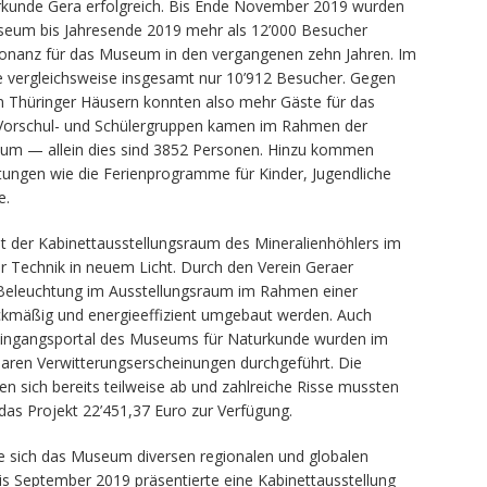
rkunde Gera erfolgreich. Bis Ende November 2019 wurden
seum bis Jahresende 2019 mehr als 12’000 Besucher
sonanz für das Museum in den vergangenen zehn Jahren. Im
 vergleichsweise insgesamt nur 10’912 Besucher. Gegen
n Thüringer Häusern konnten also mehr Gäste für das
Vorschul- und Schülergruppen kamen im Rahmen der
m — allein dies sind 3852 Personen. Hinzu kommen
altungen wie die Ferienprogramme für Kinder, Jugendliche
e.
keit der Kabinettausstellungsraum des Mineralienhöhlers im
Technik in neuem Licht. Durch den Verein Geraer
e Beleuchtung im Ausstellungsraum im Rahmen einer
ckmäßig und energieeffizient umgebaut werden. Auch
Eingangsportal des Museums für Naturkunde wurden im
aren Verwitterungserscheinungen durchgeführt. Die
n sich bereits teilweise ab und zahlreiche Risse mussten
as Projekt 22’451,37 Euro zur Verfügung.
e sich das Museum diversen regionalen und globalen
is September 2019 präsentierte eine Kabinettausstellung