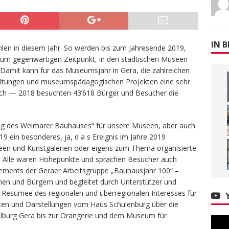
IN B
ahlen in diesem Jahr. So werden bis zum Jahresende 2019,
zum gegenwärtigen Zeitpunkt, in den städtischen Museen
Damit kann für das Museumsjahr in Gera, die zahlreichen
altungen und museumspädagogischen Projekten eine sehr
ich — 2018 besuchten 43’618 Bürger und Besucher die
ung des Weimarer Bauhauses“ für unsere Museen, aber auch
019 ein besonderes, ja, d a s Ereignis im Jahre 2019
en und Kunstgalerien oder eigens zum Thema organisierte
. Alle waren Höhepunkte und sprachen Besucher auch
ements der Geraer Arbeitsgruppe „Bauhausjahr 100“ –
nen und Bürgern und begleitet durch Unterstützer und
 Resümee des regionalen und überregionalen Interesses für
ten und Darstellungen vom Haus Schulenburg über die
selburg Gera bis zur Orangerie und dem Museum für