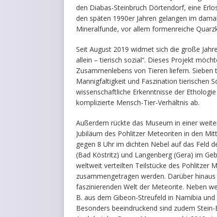
den Diabas-Steinbruch Dörtendorf, eine Erlos
den späten 1990er Jahren gelangen im damal
Mineralfunde, vor allem formenreiche Quarzkri
Seit August 2019 widmet sich die große Jahr
allein – tierisch sozial“. Dieses Projekt möc
Zusammenlebens von Tieren liefern. Sieben
Mannigfaltigkeit und Faszination tierischen S
wissenschaftliche Erkenntnisse der Ethologie
komplizierte Mensch-Tier-Verhältnis ab.
Außerdem rückte das Museum in einer weitere
Jubiläum des Pohlitzer Meteoriten in den Mit
gegen 8 Uhr im dichten Nebel auf das Feld d
(Bad Köstritz) und Langenberg (Gera) im Geb
weltweit verteilten Teilstücke des Pohlitze
zusammengetragen werden. Darüber hinaus ze
faszinierenden Welt der Meteorite. Neben we
B. aus dem Gibeon-Streufeld in Namibia un
Besonders beeindruckend sind zudem Stein-Ei