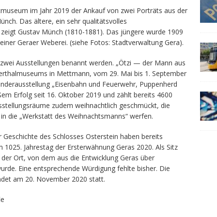
dtmuseum im Jahr 2019 der Ankauf von zwei Porträts aus der
nch. Das ältere, ein sehr qualitätsvolles
zeigt Gustav Münch (1810-1881). Das jüngere wurde 1909
einer Geraer Weberei. (siehe Fotos: Stadtverwaltung Gera).
 zwei Ausstellungen benannt werden. „Ötzi — der Mann aus
derthalmuseums in Mettmann, vom 29. Mai bis 1. September
onderausstellung „Eisenbahn und Feuerwehr, Puppenherd
ßem Erfolg seit 16. Oktober 2019 und zählt bereits 4600
sstellungsräume zudem weihnachtlich geschmückt, die
 in die „Werkstatt des Weihnachtsmanns“ werfen.
r Geschichte des Schlosses Osterstein haben bereits
m 1025. Jahrestag der Ersterwähnung Geras 2020. Als Sitz
 der Ort, von dem aus die Entwicklung Geras über
rde. Eine entsprechende Würdigung fehlte bisher. Die
indet am 20. November 2020 statt.
d
e