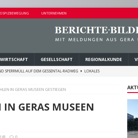
OSPIZBEWEGUNG
UNTERNEHMEN
WIRTSCHAFT
GESELLSCHAFT
REGIONALKUNDE
V
ND SPERRMÜLL AUF DEM GESSENTAL-RADWEG
LOKALES
NDERSETZUNG IN LUSAN
POLIZEIBERICHTE
AKT
HLEN IN GERAS MUSEEN GESTIEGEN
RPREISE SEIT 1. AUGUST 2026
LOKALES
ITEREN DETAILS BEKANNT
VERMISCHTES
 IN GERAS MUSEEN
AGEN UND KINDERSITZ GESTOHLEN
POLIZEIBERICHTE
TUR
0