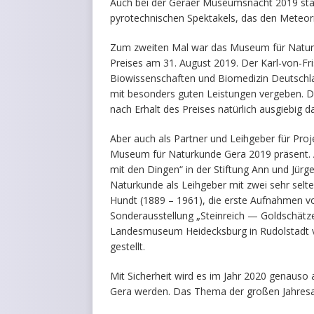
Auch bei der Geraer Museumsnacht 2019 sta
pyrotechnischen Spektakels, das den Meteor
Zum zweiten Mal war das Museum für Naturku
Preises am 31. August 2019. Der Karl-von-Fri
Biowissenschaften und Biomedizin Deutschla
mit besonders guten Leistungen vergeben. Di
nach Erhalt des Preises natürlich ausgiebig
Aber auch als Partner und Leihgeber für Pro
Museum für Naturkunde Gera 2019 präsent. A
mit den Dingen“ in der Stiftung Ann und Jürg
Naturkunde als Leihgeber mit zwei sehr selt
Hundt (1889 – 1961), die erste Aufnahmen v
Sonderausstellung „Steinreich — Goldschätz
Landesmuseum Heidecksburg in Rudolstadt vi
gestellt.
Mit Sicherheit wird es im Jahr 2020 genauso
Gera werden. Das Thema der großen Jahresaus