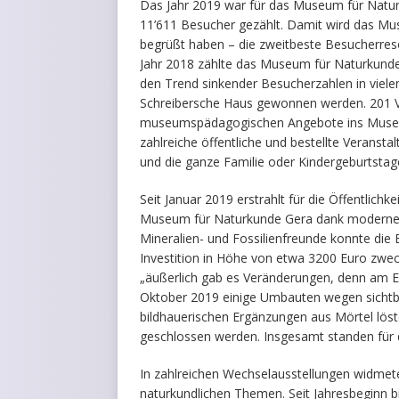
Das Jahr 2019 war für das Museum für Natu
11’611 Besucher gezählt. Damit wird das Mu
begrüßt haben – die zweitbeste Besucherre
Jahr 2018 zählte das Museum für Naturkunde
den Trend sinkender Besucherzahlen in viele
Schreibersche Haus gewonnen werden. 201 
museumspädagogischen Angebote ins Museu
zahlreiche öffentliche und bestellte Veranst
und die ganze Familie oder Kindergeburtstag
Seit Januar 2019 erstrahlt für die Öffentlich
Museum für Naturkunde Gera dank moderner 
Mineralien- und Fossilienfreunde konnte di
Investition in Höhe von etwa 3200 Euro zwe
„äußerlich gab es Veränderungen, denn am 
Oktober 2019 einige Umbauten wegen sichtb
bildhauerischen Ergänzungen aus Mörtel löste
geschlossen werden. Insgesamt standen für d
In zahlreichen Wechselausstellungen widmet
naturkundlichen Themen. Seit Jahresbeginn b