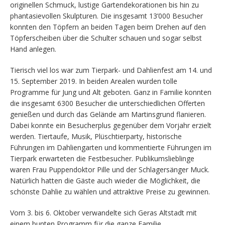
originellen Schmuck, lustige Gartendekorationen bis hin zu
phantasievollen Skulpturen. Die insgesamt 13’000 Besucher
konnten den Töpfern an beiden Tagen beim Drehen auf den
Töpferscheiben über die Schulter schauen und sogar selbst
Hand anlegen.
Tierisch viel los war zum Tierpark- und Dahlienfest am 14. und
15. September 2019. In beiden Arealen wurden tolle
Programme für Jung und Alt geboten. Ganz in Familie konnten
die insgesamt 6300 Besucher die unterschiedlichen Offerten
genießen und durch das Gelände am Martinsgrund flanieren.
Dabei konnte ein Besucherplus gegenüber dem Vorjahr erzielt
werden. Tiertaufe, Musik, Plüschtierparty, historische
Führungen im Dahliengarten und kommentierte Führungen im
Tierpark erwarteten die Festbesucher. Publikumslieblinge
waren Frau Puppendoktor Pille und der Schlagersänger Muck.
Natürlich hatten die Gäste auch wieder die Möglichkeit, die
schönste Dahlie zu wählen und attraktive Preise zu gewinnen.
Vom 3. bis 6. Oktober verwandelte sich Geras Altstadt mit
einem bunten Programm für die ganze Familie,