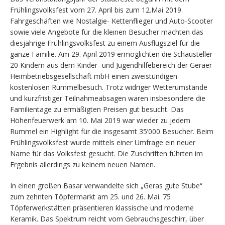
Frühlingsvolksfest vom 27. April bis zum 12.Mai 2019.
Fahrgeschäften wie Nostalgie- Kettenflieger und Auto-Scooter
sowie viele Angebote für die kleinen Besucher machten das
diesjährige Frühlingsvolksfest zu einem Ausflugsziel für die
ganze Familie. Am 29. April 2019 ermöglichten die Schausteller
20 Kindern aus dem Kinder- und Jugendhilfebereich der Geraer
Heimbetriebsgesellschaft mbH einen zweistündigen
kostenlosen Rummelbesuch. Trotz widriger Wetterumstände
und kurzfristiger Teilnahmeabsagen waren insbesondere die
Familientage zu ermäßigten Preisen gut besucht. Das
Höhenfeuerwerk am 10. Mai 2019 war wieder zu jedem
Rummel ein Highlight für die insgesamt 35’000 Besucher. Beim
Frühlingsvolksfest wurde mittels einer Umfrage ein neuer
Name für das Volksfest gesucht. Die Zuschriften führten im
Ergebnis allerdings zu keinem neuen Namen.
In einen großen Basar verwandelte sich „Geras gute Stube“
zum zehnten Töpfermarkt am 25. und 26. Mai. 75
Töpferwerkstätten präsentieren klassische und moderne
Keramik. Das Spektrum reicht vom Gebrauchsgeschirr, über