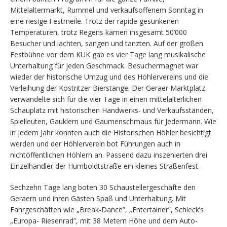
Mittelaltermarkt, Rummel und verkaufsoffenem Sonntag in
eine riesige Festmeile. Trotz der rapide gesunkenen
Temperaturen, trotz Regens kamen insgesamt 50’000
Besucher und lachten, sangen und tanzten. Auf der großen
Festbühne vor dem KUK gab es vier Tage lang musikalische
Unterhaltung für jeden Geschmack. Besuchermagnet war
wieder der historische Umzug und des Höhlervereins und die
Verleihung der Köstritzer Bierstange. Der Geraer Marktplatz
verwandelte sich für die vier Tage in einen mittelalterlichen
Schauplatz mit historischen Handwerks- und Verkaufsständen,
Spielleuten, Gauklern und Gaumenschmaus für Jedermann. Wie
in jedem Jahr konnten auch die Historischen Höhler besichtigt
werden und der Höhlerverein bot Führungen auch in
nichtöffentlichen Höhlern an. Passend dazu inszenierten drei
Einzelhändler der Humboldtstraße ein kleines Straßenfest.
Sechzehn Tage lang boten 30 Schaustellergeschäfte den
Geraern und ihren Gästen Spaß und Unterhaltung. Mit
Fahrgeschäften wie „Break-Dance”, „Entertainer”, Schieck’s
„Europa- Riesenrad”, mit 38 Metern Höhe und dem Auto-