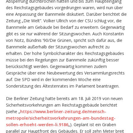
Absperrung durchbrochen hatten und bis zum Haupteingang
des Reichstagsgebäudes vorgedrungen waren, wird nun über
eine Anpassung der Bannmeile diskutiert. Darüber berichtet die
Zeitung „Die Welt”. Volker Ullrich von der CSU schlug vor, die
Bannmeile am Gebäude bei Bedarf zu erweitern. Gegenwärtig
gibt es sie nur während der Sitzungswochen. Auch Konstantin
von Notz, Bündnis ’90/Die Grünen, spricht sich dafür aus, die
Bannmeile außerhalb der Sitzungswochen aufrecht zu
erhalten. Der hohe Symbolcharakter des Reichstagsgebäudes
müsse bei den Regelungen zur Bannmeile zukünftig besser
berücksichtigt werden. Gegenwärtig kommen zudem
Gespräche über eine Neubewertung des Versammlungsrechts
auf. Die SPD wird in der kommenden Woche eine
Sondersitzung des Ältestenrates im Parlament beantragen.
Die Berliner Zeitung hatte bereits am 18. Juli 2019 von neuen
Sicherheitsvorkehrungen am Reichstagsgebäude berichtet
(siehe „
https://www.berliner-zeitung.de/mensch-
metropole/sicherheitsvorkehrungen-am-bundestag-
sollen-erhoeht-werden-li.9186
„). Geplant ist ein Graben
parallel zur Hauptfront des Gebäudes. Er soll zehn Meter breit