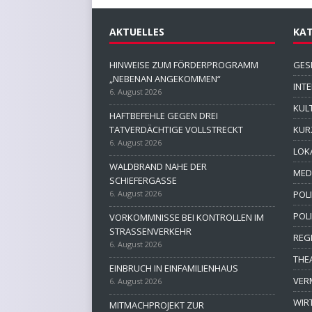
AKTUELLES
KAT
HINWEISE ZUM FÖRDERPROGRAMM
GES
„NEBENAN ANGEKOMMEN“
INT
6. August 2026
KUL
HAFTBEFEHLE GEGEN DREI
TATVERDÄCHTIGE VOLLSTRECKT
KUR
6. August 2026
LOK
WALDBRAND NAHE DER
MED
SCHIEFERGASSE
6. August 2026
POLI
POL
VORKOMMNISSE BEI KONTROLLEN IM
STRASSENVERKEHR
REG
6. August 2026
THE
EINBRUCH IN EINFAMILIENHAUS
VER
6. August 2026
WIR
MITMACHPROJEKT ZUR