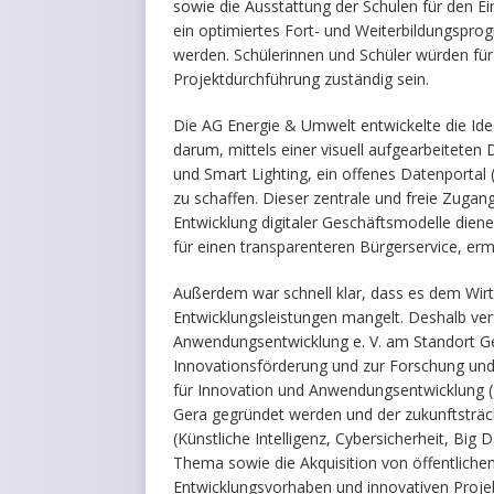
sowie die Ausstattung der Schulen für den Ei
ein optimiertes Fort- und Weiterbildungspro
werden. Schülerinnen und Schüler würden fü
Projektdurchführung zuständig sein.
Die AG Energie & Umwelt entwickelte die Idee
darum, mittels einer visuell aufgearbeitete
und Smart Lighting, ein offenes Datenportal 
zu schaffen. Dieser zentrale und freie Zugan
Entwicklung digitaler Geschäftsmodelle dien
für einen transparenteren Bürgerservice, erm
Außerdem war schnell klar, dass es dem Wir
Entwicklungsleistungen mangelt. Deshalb verfo
Anwendungsentwicklung e. V. am Standort Ge
Innovationsförderung und zur Forschung und
für Innovation und Anwendungsentwicklung (I
Gera gegründet werden und der zukunftsträch
(Künstliche Intelligenz, Cybersicherheit, Big D
Thema sowie die Akquisition von öffentliche
Entwicklungsvorhaben und innovativen Proje