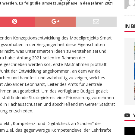
t werden. Es folgt die Umsetzungsphase in den Jahren 2021
IN B
hrenden Konzeptionsentwicklung des Modellprojekts Smart
ngsvorhaben in der Vergangenheit diese Eigenschaften
r nicht, was unter smarten Ideen zu verstehen sei und
era habe. Anfang 2021 sollen im Rahmen der
gie geschrieben werden soll, erste Maßnahmen pilothaft
 Punkt der Entwicklung angekommen, an dem wir die
achen und handfest und wahrhaftig zu zeigen, welches
ärt Alexander Leonhardt, Leiter des Amts für Zentrale
hmen ausgearbeitet. Um das verfügbare Budget gezielt
stattfindende Strategiekreis eine Priorisierung vornehmen
rd in Fachausschüssen und abschließend im Geraer Stadtrat
zung entschieden.
ojekt „Kompetenz- und Digitalcheck an Schulen“ der
zum Ziel, das gegenwärtige Kompetenzlevel der Lehrkräfte