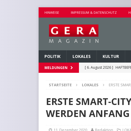
HINWEISE
IMPRESSUM & DATENSCHUTZ
H
POLITIK
LOKALES
KULTUR
[ 6. August 2026 ]
HAFTBEF
MELDUNGEN
POLIZEIBERICHTE
STARTSEITE
LOKALES
ERSTE SMAR
[ 6. August 2026 ]
WALDBRA
[ 6. August 2026 ]
VORKOMM
ERSTE SMART-CI
POLIZEIBERICHTE
WERDEN ANFANG 
[ 6. August 2026 ]
EINBRUC
[ 6. August 2026 ]
HINWEIS
11. Dezember 2020
Redaktion
LOK