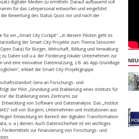
nsatz digitaler Medien zu ermitteln. Darauf aufbauend soll
gramm für das Lehrpersonal entworfen und eingeführt
r die Bewertung des Status Quos vor und nach der
 für ein „Smart City Cockpit“. „In diesem Piloten geht es
n Darstellung der Smart-City-Projekte zum Thema Sensoren
(Open Data) für Bürger, Wirtschaft, Bildung und Verwaltung
g zu Daten soll u.a. der Förderung lokaler Unternehmen zur
NEU
en und eine innovative Datennutzung, z.B. als App-Grundlage
öglichen“, erklärt die Smart-City-Projektgruppe.
tschaftsstandort Gera an Forschungs- und
lgt der Pilot „Gründung und Etablierung eines Instituts für
ra“ die Etablierung eines Zentrums zur
 Entwicklung von Software und Datenanalyse. Das „Institut
AE)“ soll von Bürgern, Unternehmen und Institutionen aus
tigen Entwicklung im Bereich der digitalen Transformation
ata, u. a.) dienen. Auch Datensicherheit ist ein wichtiges
n Fördermitteln zur Finanzierung von Forschungs- und
kten.