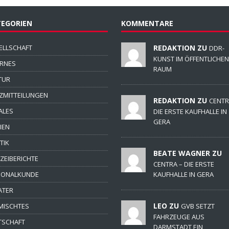
EGORIEN
KOMMENTARE
ELLSCHAFT
REDAKTION ZU
DDR-
KUNST IM ÖFFENTLICHEN
ERNES
RAUM
TUR
ZMITTEILUNGEN
REDAKTION ZU
CENTR
ALES
DIE ERSTE KAUFHALLE IN
GERA
IEN
TIK
BEATE WAGNER ZU
IZEIBERICHTE
CENTRA – DIE ERSTE
IONALKUNDE
KAUFHALLE IN GERA
ATER
LEO ZU
MISCHTES
GVB SETZT
FAHRZEUGE AUS
TSCHAFT
DARMSTADT EIN