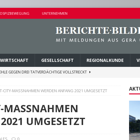
OSPIZBEWEGUNG
UNTERNEHMEN
WIRTSCHAFT
GESELLSCHAFT
REGIONALKUNDE
V
EHLE GEGEN DREI TATVERDÄCHTIGE VOLLSTRECKT
AKT
T-CITY-MASSNAHMEN WERDEN ANFANG 2021 UMGESETZT
ND NAHE DER SCHIEFERGASSE
POLIZEIBERICHTE
NISSE BEI KONTROLLEN IM STRASSENVERKEHR
TY-MASSNAHMEN
2021 UMGESETZT
H IN EINFAMILIENHAUS
POLIZEIBERICHTE
E ZUM FÖRDERPROGRAMM „NEBENAN ANGEKOMMEN“
ALES
0