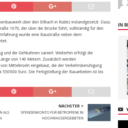
ckenbauwerk über den Erlbach in Rubitz instandgesetzt. Dazu
IN B
aße 1070, der über die Brücke führt, vollständig für den
n Umfahrung wurde eine Baustraße neben dem
tet.
und die Gehbahnen saniert. Weiterhin erfolgt die
Länge von 140 Metern. Zusätzlich werden
on Mittelinseln eingebaut, die der Verkehrsberuhigung
550’000 Euro. Die Fertigstellung der Bauarbeiten ist bis
NÄCHSTER
N ALS
SPENDENKONTO FÜR BETROFFENE IN
N
HOCHWASSERGEBIETEN