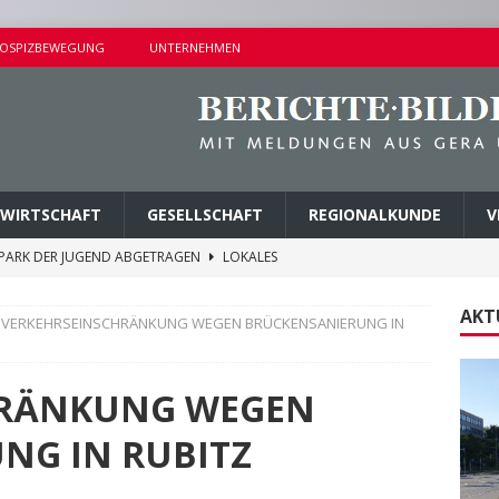
OSPIZBEWEGUNG
UNTERNEHMEN
WIRTSCHAFT
GESELLSCHAFT
REGIONALKUNDE
V
M PARK DER JUGEND ABGETRAGEN
LOKALES
ER BUSHALTESTELLE IN LIEBSCHWITZ
LOKALES
AKT
VERKEHRSEINSCHRÄNKUNG WEGEN BRÜCKENSANIERUNG IN
ALTUNGEN AM SAMSTAG
KURZMITTEILUNGEN
AMER ERMITTLUNGSERFOLG
POLIZEIBERICHTE
HRÄNKUNG WEGEN
TALTUNGEN AM SONNTAG
KURZMITTEILUNGEN
NG IN RUBITZ