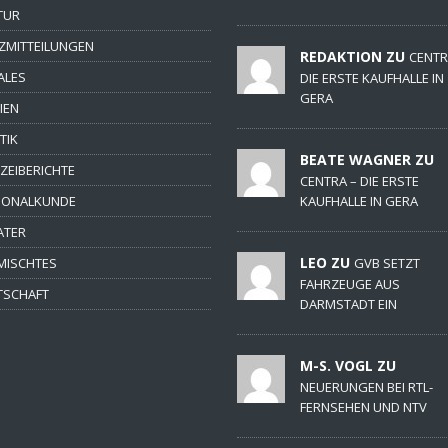
TUR
ZMITTEILUNGEN
REDAKTION ZU
CENTR
ALES
DIE ERSTE KAUFHALLE IN
GERA
IEN
TIK
BEATE WAGNER ZU
IZEIBERICHTE
CENTRA – DIE ERSTE
IONALKUNDE
KAUFHALLE IN GERA
ATER
LEO ZU
MISCHTES
GVB SETZT
FAHRZEUGE AUS
TSCHAFT
DARMSTADT EIN
M-S. VOGL ZU
NEUERUNGEN BEI RTL-
FERNSEHEN UND NTV