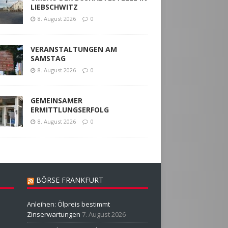
LIEBSCHWITZ
8. August 2026
0
VERANSTALTUNGEN AM
SAMSTAG
8. August 2026
0
GEMEINSAMER
ERMITTLUNGSERFOLG
8. August 2026
0
BÖRSE FRANKFURT
Anleihen: Ölpreis bestimmt
Zinserwartungen
7. August 2026