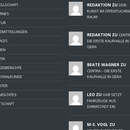
ELLSCHAFT
REDAKTION ZU
DDR-
KUNST IM ÖFFENTLICHEN
ERNES
RAUM
TUR
ZMITTEILUNGEN
REDAKTION ZU
CENTR
ALES
DIE ERSTE KAUFHALLE IN
GERA
IEN
TIK
BEATE WAGNER ZU
IZEIBERICHTE
CENTRA – DIE ERSTE
IONALKUNDE
KAUFHALLE IN GERA
ATER
LEO ZU
MISCHTES
GVB SETZT
FAHRZEUGE AUS
TSCHAFT
DARMSTADT EIN
M-S. VOGL ZU