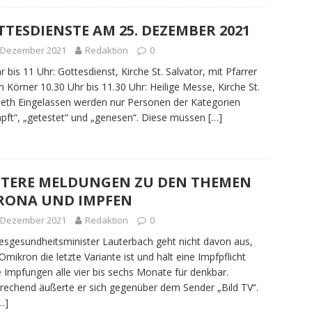
TESDIENSTE AM 25. DEZEMBER 2021
. Dezember 2021
Redaktion
0
r bis 11 Uhr: Gottesdienst, Kirche St. Salvator, mit Pfarrer
n Körner 10.30 Uhr bis 11.30 Uhr: Heilige Messe, Kirche St.
beth Eingelassen werden nur Personen der Kategorien
pft“, „getestet“ und „genesen“. Diese müssen
[…]
ITERE MELDUNGEN ZU DEN THEMEN
RONA UND IMPFEN
. Dezember 2021
Redaktion
0
sgesundheitsminister Lauterbach geht nicht davon aus,
Omikron die letzte Variante ist und hält eine Impfpflicht
 Impfungen alle vier bis sechs Monate für denkbar.
rechend äußerte er sich gegenüber dem Sender „Bild TV“.
…]