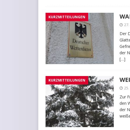
WA
KURZMITTEILUNGEN
27
Der D
Glatt
Gefri
der N
[…]
WEI
KURZMITTEILUNGEN
25
Zur F
den W
der N
weiß