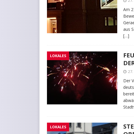
27
Am 27
Beweg
Gerae
aus S
[…]
FE
LOKALES
DE
27
Der V
deuts
berei
abwäg
Stad
ST
LOKALES