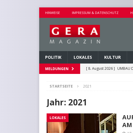
HINWEISE
IMPRESSUM & DATENSCHUTZ
H
POLITIK
LOKALES
KULTUR
[ 8. August 2026 ]
UMBAU D
MELDUNGEN
[ 8. August 2026 ]
VERANST
STARTSEITE
2021
[ 8. August 2026 ]
GEMEINS
[ 7. August 2026 ]
KINDERW
Jahr:
2021
[ 8. August 2026 ]
EICHE I
AU
LOKALES
AM