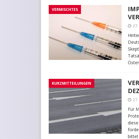
IM
VERMISCHTES
VE
27
Hinte
Deuts
Skept
Tatsä
Öster
VE
KURZMITTEILUNGEN
DEZ
27
Für M
Prote
diese
forde
bitte