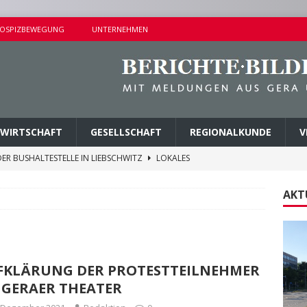
OSPIZBEWEGUNG
UNTERNEHMEN
WIRTSCHAFT
GESELLSCHAFT
REGIONALKUNDE
V
ER BUSHALTESTELLE IN LIEBSCHWITZ
LOKALES
ALTUNGEN AM SAMSTAG
KURZMITTEILUNGEN
AKT
AMER ERMITTLUNGSERFOLG
POLIZEIBERICHTE
AGEN UND KINDERSITZ GESTOHLEN
POLIZEIBERICHTE
M PARK DER JUGEND ABGETRAGEN
LOKALES
FKLÄRUNG DER PROTESTTEILNEHMER
 GERAER THEATER