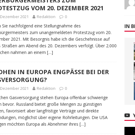
ERBÜRGERMEISTERS ZUM
TESTZUG VOM 20. DEZEMBER 2021
. Dezember 2021
Redaktion
0
 Sie nachfolgend eine Stellungnahme des
IN B
bürgermeisters zum unangemeldeten Protestzug vom 20.
ber 2021. Mit Besorgnis habe ich die Geschehnisse auf
 Straßen am Abend des 20. Dezembers verfolgt. Über 2.000
chen nahmen an einem
[…]
OHEN IN EUROPA ENGPÄSSE BEI DER
SVERSORGUNG?
. Dezember 2021
Redaktion
0
chen Gasversorgung stehen Europa offenbar schwierige
n bevor. Russland bietet große Mengen zu günstigen
en, favorisiert aber langfristige Verträge und direkte
ndungen, möglichst über eigene Rohrleitungen. Die USA
gen möchten Europa als Abnehmer ihres
[…]