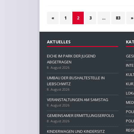
«
1
2
3
…
83
»
AKTUELLES
KAT
EICHE IM PARK DER JUGEND
GES
ABGETRAGEN
INT
8. August 2026
KUL
UMBAU DER BUSHALTESTELLE IN
LIEBSCHWITZ
KUR
8. August 2026
LOK
VERANSTALTUNGEN AM SAMSTAG
MED
8. August 2026
POLI
GEMEINSAMER ERMITTLUNGSERFOLG
POL
8. August 2026
REG
KINDERWAGEN UND KINDERSITZ