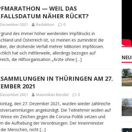
PFMARATHON — WEIL DAS
RFALLSDATUM NÄHER RÜCKT?
. Dezember 2021
Redaktion
0
rgrund des immer höher werdenden Impfdrucks in
chland und Österreich ist, so meinen es zumindest die
iker, der drohende Verfall mehrer Millionen Impfdosen.
chlich hat sich mittlerweile, allerdings bezogen auf
NEU
reich, die Hilfsorganisation „Ärzte ohne
[…]
RSAMMLUNGEN IN THÜRINGEN AM 27.
EMBER 2021
. Dezember 2021
Maximilian Bendel
0
ontag, den 27. Dezember 2021, wurden wieder zahlreiche
stversammlungen angekündigt. Die Teilnehmer wollen auf
 Weise ein Zeichen gegen die Corona-Politik setzen und
rn die Aufhebung der Verordnungen. Der Innenminister
t die Menschen, nicht
[…]