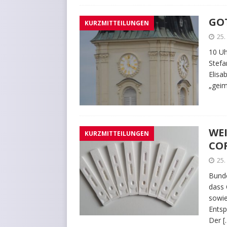
GOT
KURZMITTEILUNGEN
25
10 Uh
Stefa
Elisa
„geim
WE
KURZMITTEILUNGEN
CO
25
Bunde
dass 
sowie
Entsp
Der
[