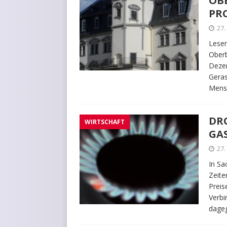
OB
PRO
27
Lesen
Ober
Dezem
Geras
Mens
DR
WIRTSCHAFT
GA
27
In Sa
Zeite
Preis
Verbi
dage