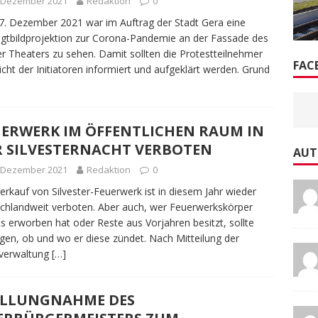
. Dezember 2021
Redaktion
0
. Dezember 2021 war im Auftrag der Stadt Gera eine
tbildprojektion zur Corona-Pandemie an der Fassade des
r Theaters zu sehen. Damit sollten die Protestteilnehmer
FAC
icht der Initiatoren informiert und aufgeklärt werden. Grund
UERWERK IM ÖFFENTLICHEN RAUM IN
R SILVESTERNACHT VERBOTEN
AUT
. Dezember 2021
Redaktion
0
erkauf von Silvester-Feuerwerk ist in diesem Jahr wieder
chlandweit verboten. Aber auch, wer Feuerwerkskörper
ts erworben hat oder Reste aus Vorjahren besitzt, sollte
en, ob und wo er diese zündet. Nach Mitteilung der
tverwaltung
[…]
ELLUNGNAHME DES