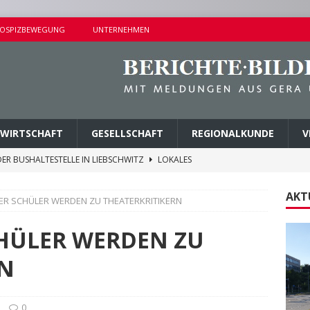
OSPIZBEWEGUNG
UNTERNEHMEN
WIRTSCHAFT
GESELLSCHAFT
REGIONALKUNDE
V
ER BUSHALTESTELLE IN LIEBSCHWITZ
LOKALES
ALTUNGEN AM SAMSTAG
KURZMITTEILUNGEN
AKT
R SCHÜLER WERDEN ZU THEATERKRITIKERN
AMER ERMITTLUNGSERFOLG
POLIZEIBERICHTE
AGEN UND KINDERSITZ GESTOHLEN
POLIZEIBERICHTE
HÜLER WERDEN ZU
M PARK DER JUGEND ABGETRAGEN
LOKALES
RN
0