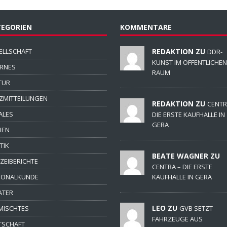
EGORIEN
KOMMENTARE
ELLSCHAFT
REDAKTION ZU
DDR-
KUNST IM ÖFFENTLICHEN
ERNES
RAUM
TUR
ZMITTEILUNGEN
REDAKTION ZU
CENTR
ALES
DIE ERSTE KAUFHALLE IN
GERA
IEN
TIK
BEATE WAGNER ZU
IZEIBERICHTE
CENTRA – DIE ERSTE
IONALKUNDE
KAUFHALLE IN GERA
ATER
LEO ZU
MISCHTES
GVB SETZT
FAHRZEUGE AUS
TSCHAFT