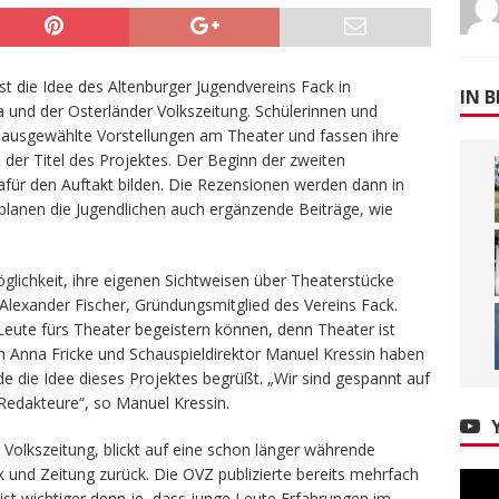
st die Idee des Altenburger Jugendvereins Fack in
IN B
 und der Osterländer Volkszeitung. Schülerinnen und
ausgewählte Vorstellungen am Theater und fassen ihre
t der Titel des Projektes. Der Beginn der zweiten
afür den Auftakt bilden. Die Rezensionen werden dann in
n planen die Jugendlichen auch ergänzende Beiträge, wie
lichkeit, ihre eigenen Sichtweisen über Theaterstücke
t Alexander Fischer, Gründungsmitglied des Vereins Fack.
Leute fürs Theater begeistern können, denn Theater ist
in Anna Fricke und Schauspieldirektor Manuel Kressin haben
de die Idee dieses Projektes begrüßt. „Wir sind gespannt auf
Redakteure“, so Manuel Kressin.
 Volkszeitung, blickt auf eine schon länger währende
und Zeitung zurück. Die OVZ publizierte bereits mehrfach
ist wichtiger denn je, dass junge Leute Erfahrungen im