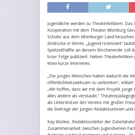
Jugendliche werden zu Theaterkritikern: Das i
Kooperation mit dem Theater Altenburg Gera
Schüler aus dem Altenburger Land besuchen 
Eindrücke in Worte. „Jugend rezensiert“ laute
Spielzeithälfte an diesem Wochenende soll d
loser Folge publiziert. Neben Theaterkritike
etwa kurze Interviews.
„Die jungen Menschen haben dadurch die Mög
öffentlichkeitswirksam zu verbreiten“, erklär
„Wir hoffen, dass wir mit dem Projekt junge 
alles andere als verstaubt.“ Theaterpädagog
als Unterstützer des Vereins mit großer Freu
die Beiträge der jungen Redakteurinnen und 
Kay Würker, Redaktionsleiter der Osterländer
Zusammenarbeit zwischen Jugendverein Fack 
Beiträge junger Autorinnen und Autoren. „Es 