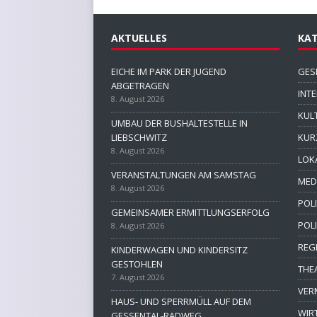
AKTUELLES
KAT
EICHE IM PARK DER JUGEND
GES
ABGETRAGEN
INT
8. August 2026
KUL
UMBAU DER BUSHALTESTELLE IN
LIEBSCHWITZ
KUR
8. August 2026
LOK
VERANSTALTUNGEN AM SAMSTAG
MED
8. August 2026
POLI
GEMEINSAMER ERMITTLUNGSERFOLG
POL
8. August 2026
REG
KINDERWAGEN UND KINDERSITZ
GESTOHLEN
THE
7. August 2026
VER
HAUS- UND SPERRMÜLL AUF DEM
WIR
GESSENTAL-RADWEG