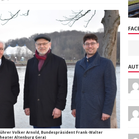
FAC
AUT
ührer Volker Arnold, Bundespräsident Frank-Walter
Theater Altenburg Gera)