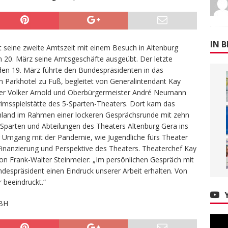
IN B
 seine zweite Amtszeit mit einem Besuch in Altenburg
n 20. März seine Amtsgeschäfte ausgeübt. Der letzte
den 19. März führte den Bundespräsidenten in das
m Parkhotel zu Fuß, begleitet von Generalintendant Kay
er Volker Arnold und Oberbürgermeister André Neumann
imsspielstätte des 5-Sparten-Theaters. Dort kam das
hland im Rahmen einer lockeren Gesprächsrunde mit zehn
Sparten und Abteilungen des Theaters Altenburg Gera ins
Umgang mit der Pandemie, wie Jugendliche fürs Theater
 Finanzierung und Perspektive des Theaters. Theaterchef Kay
von Frank-Walter Steinmeier: „Im persönlichen Gespräch mit
espräsident einen Eindruck unserer Arbeit erhalten. Von
r beeindruckt.“
BH