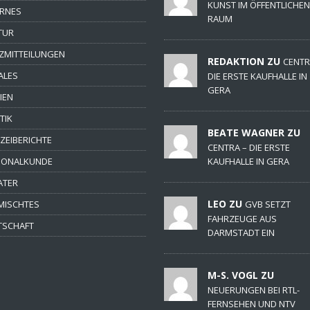
KUNST IM ÖFFENTLICHEN
ERNES
RAUM
TUR
ZMITTEILUNGEN
REDAKTION ZU
CENTR
ALES
DIE ERSTE KAUFHALLE IN
GERA
IEN
TIK
BEATE WAGNER ZU
IZEIBERICHTE
CENTRA – DIE ERSTE
IONALKUNDE
KAUFHALLE IN GERA
ATER
LEO ZU
MISCHTES
GVB SETZT
FAHRZEUGE AUS
TSCHAFT
DARMSTADT EIN
M-S. VOGL ZU
NEUERUNGEN BEI RTL-
FERNSEHEN UND NTV