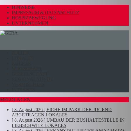
HINWEISE
IMPRESSUM & DATENSCHUTZ
HOSPIZBEWEGUNG
UNTERNEHMEN
POLITIK
LOKALES
KULTUR
WIRTSCHAFT
GESELLSCHAFT
REGIONALKUNDE
VERMISCHTES
INTERNES
MELDUNGEN
[ 8. August 2026 ]
EICHE IM PARK DER JUGEND
ABGETRAGEN
LOKALES
[ 8. August 2026 ]
UMBAU DER BUSHALTESTELLE IN
LIEBSCHWITZ
LOKALES
[ 8. August 2026 ]
VERANSTALTUNGEN AM SAMSTAG