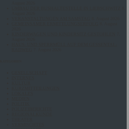
August 2026
UMBAU DER BUSHALTESTELLE IN LIEBSCHWITZ
8.
August 2026
VERANSTALTUNGEN AM SAMSTAG
8. August 2026
GEMEINSAMER ERMITTLUNGSERFOLG
8. August
2026
KINDERWAGEN UND KINDERSITZ GESTOHLEN
7.
August 2026
HAUS- UND SPERRMÜLL AUF DEM GESSENTAL-
RADWEG
7. August 2026
KATEGORIEN
GESELLSCHAFT
INTERNES
KULTUR
KURZMITTEILUNGEN
LOKALES
MEDIEN
POLITIK
POLIZEIBERICHTE
REGIONALKUNDE
THEATER
VERMISCHTES