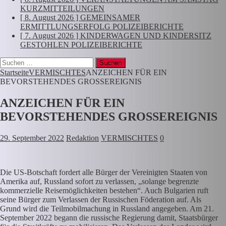
KURZMITTEILUNGEN
[ 8. August 2026 ]
GEMEINSAMER
ERMITTLUNGSERFOLG
POLIZEIBERICHTE
[ 7. August 2026 ]
KINDERWAGEN UND KINDERSITZ
GESTOHLEN
POLIZEIBERICHTE
Suchen
nach:
Startseite
VERMISCHTES
ANZEICHEN FÜR EIN
BEVORSTEHENDES GROSSEREIGNIS
ANZEICHEN FÜR EIN
BEVORSTEHENDES GROSSEREIGNIS
29. September 2022
Redaktion
VERMISCHTES
0
Die US-Botschaft fordert alle Bürger der Vereinigten Staaten von
Amerika auf, Russland sofort zu verlassen, „solange begrenzte
kommerzielle Reisemöglichkeiten bestehen“. Auch Bulgarien ruft
seine Bürger zum Verlassen der Russischen Föderation auf. Als
Grund wird die Teilmobilmachung in Russland angegeben. Am 21.
September 2022 begann die russische Regierung damit, Staatsbürger