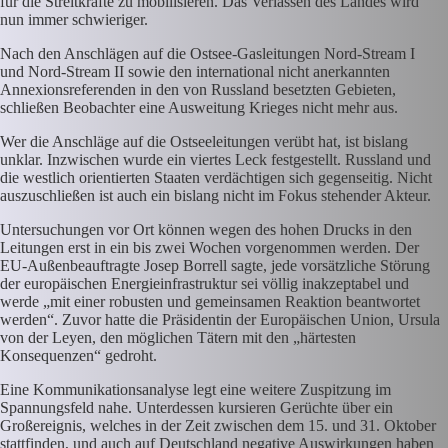
für die Streitkräfte zu mobilisieren. Das Verlassen des Landes wird
nun immer schwieriger.
Nach den Anschlägen auf die Ostsee-Gasleitungen Nord-Stream I
und Nord-Stream II sowie den international nicht anerkannten
Annexionsreferenden in den von Russland besetzten Gebieten,
schließen Beobachter eine Ausweitung Krieges nicht mehr aus.
Wer die Anschläge auf die Ostseeleitungen verübt hat, ist bislang
unklar. Inzwischen wurde ein viertes Leck festgestellt. Russland und
die westlich orientierten Staaten verdächtigen sich gegenseitig. Nicht
auszuschließen ist auch ein bislang nicht im Fokus stehender Akteur.
Untersuchungen vor Ort können wegen des hohen Drucks in den
Leitungen erst in ein bis zwei Wochen vorgenommen werden. Der
EU-Außenbeauftragte Josep Borrell sagte, jede vorsätzliche Störung
der europäischen Energieinfrastruktur sei völlig inakzeptabel und
werde „mit einer robusten und gemeinsamen Reaktion beantwortet
werden“. Zuvor hatte die Präsidentin der Europäischen Union, Ursula
von der Leyen, den möglichen Tätern mit den „härtesten
Konsequenzen“ gedroht.
Eine Kommunikationsanalyse legt eine weitere Zuspitzung im
Spannungsfeld nahe. Unterdessen kursieren Gerüchte über ein
Großereignis, welches in der Zeit zwischen dem 15. und 31. Oktober
stattfinden, und auch auf Deutschland negative Auswirkungen haben