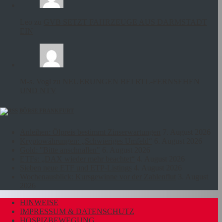
Leo zu
GVB SETZT FAHRZEUGE AUS DARMSTADT
EIN
M-s. Vogl zu
NEUERUNGEN BEI RTL-FERNSEHEN
UND NTV
BÖRSE FRANKFURT
Anleihen: Ölpreis bestimmt Zinserwartungen
7. August 2026
Kryptowährungen: „Schwieriges Umfeld“
6. August 2026
Gold: "Bitte anschnallen"
6. August 2026
ETFs: „DAX wieder mehr beachtet“
4. August 2026
Sieben neue ETF und ETP-Listings
4. August 2026
Wochenausblick: Kursgewinne vor der Zahlenflut
3. August
2026
HINWEISE
IMPRESSUM & DATENSCHUTZ
HOSPIZBEWEGUNG