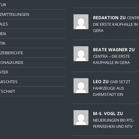
TUR
ZMITTEILUNGEN
REDAKTION ZU
CENTR
ALES
DIE ERSTE KAUFHALLE IN
GERA
IEN
TIK
BEATE WAGNER ZU
IZEIBERICHTE
CENTRA – DIE ERSTE
IONALKUNDE
KAUFHALLE IN GERA
ATER
LEO ZU
MISCHTES
GVB SETZT
FAHRZEUGE AUS
TSCHAFT
DARMSTADT EIN
M-S. VOGL ZU
NEUERUNGEN BEI RTL-
FERNSEHEN UND NTV