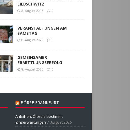
LIEBSCHWITZ
8. August 2026
0
VERANSTALTUNGEN AM
SAMSTAG
8. August 2026
0
GEMEINSAMER
ERMITTLUNGSERFOLG
8. August 2026
0
BÖRSE FRANKFURT
Anleihen: Ölpreis bestimmt
Zinserwartungen
7. August 2026