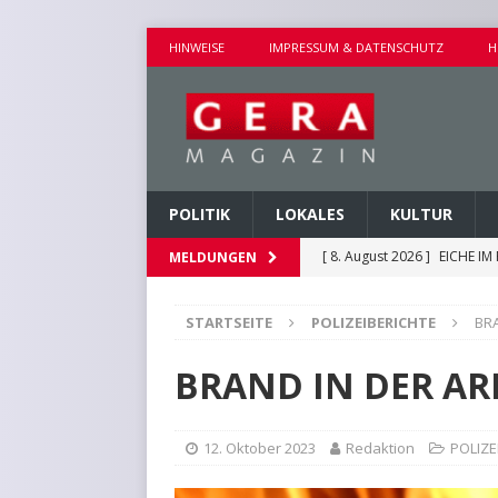
HINWEISE
IMPRESSUM & DATENSCHUTZ
H
POLITIK
LOKALES
KULTUR
[ 8. August 2026 ]
EICHE I
MELDUNGEN
[ 8. August 2026 ]
UMBAU D
STARTSEITE
POLIZEIBERICHTE
BR
[ 8. August 2026 ]
VERANST
[ 8. August 2026 ]
GEMEINS
BRAND IN DER AR
[ 9. August 2026 ]
VERANS
12. Oktober 2023
Redaktion
POLIZE