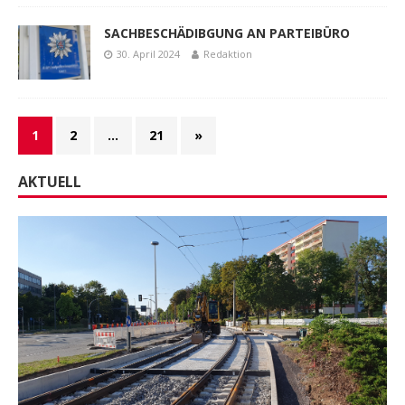
SACHBESCHÄDIBGUNG AN PARTEIBÜRO
30. April 2024
Redaktion
1
2
…
21
»
AKTUELL