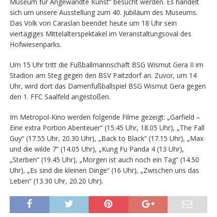
Museum für Angewandte Kunst“ besucht werden. Es handelt
sich um unsere Ausstellung zum 40. Jubiläum des Museums.
Das Volk von Caraslan beendet heute um 18 Uhr sein
viertägiges Mittelalterspektakel im Veranstaltungsoval des
Hofwiesenparks.
Um 15 Uhr tritt die Fußballmannschaft BSG Wismut Gera II im
Stadion am Steg gegen den BSV Paitzdorf an. Zuvor, um 14
Uhr, wird dort das Damenfußballspiel BSG Wismut Gera gegen
den 1. FFC Saalfeld angestoßen.
Im Metropol-Kino werden folgende Filme gezeigt: „Garfield –
Eine extra Portion Abenteuer“ (15.45 Uhr, 18.05 Uhr), „The Fall
Guy“ (17.55 Uhr, 20.30 Uhr), „Back to Black“ (17.15 Uhr), „Max
und die wilde 7“ (14.05 Uhr), „Kung Fu Panda 4 (13 Uhr),
„Sterben“ (19.45 Uhr), „Morgen ist auch noch ein Tag“ (14.50
Uhr), „Es sind die kleinen Dinge“ (16 Uhr), „Zwischen uns das
Leben“ (13.30 Uhr, 20.20 Uhr).