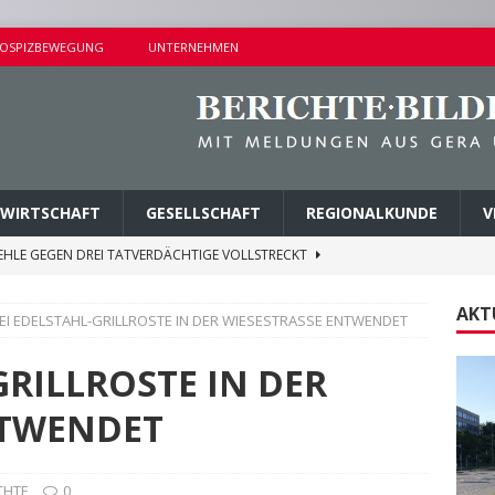
OSPIZBEWEGUNG
UNTERNEHMEN
WIRTSCHAFT
GESELLSCHAFT
REGIONALKUNDE
V
EHLE GEGEN DREI TATVERDÄCHTIGE VOLLSTRECKT
AKT
EI EDELSTAHL-GRILLROSTE IN DER WIESESTRASSE ENTWENDET
ND NAHE DER SCHIEFERGASSE
POLIZEIBERICHTE
NISSE BEI KONTROLLEN IM STRASSENVERKEHR
GRILLROSTE IN DER
NTWENDET
H IN EINFAMILIENHAUS
POLIZEIBERICHTE
E ZUM FÖRDERPROGRAMM „NEBENAN ANGEKOMMEN“
CHTE
0