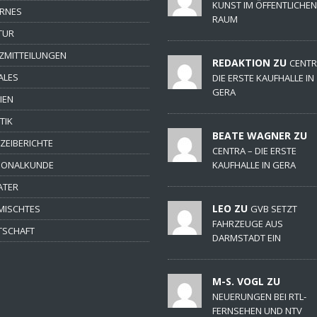
KUNST IM ÖFFENTLICHEN
ERNES
RAUM
TUR
ZMITTEILUNGEN
REDAKTION ZU
CENTR
ALES
DIE ERSTE KAUFHALLE IN
GERA
IEN
TIK
BEATE WAGNER ZU
IZEIBERICHTE
CENTRA – DIE ERSTE
IONALKUNDE
KAUFHALLE IN GERA
ATER
LEO ZU
MISCHTES
GVB SETZT
FAHRZEUGE AUS
TSCHAFT
DARMSTADT EIN
M-S. VOGL ZU
NEUERUNGEN BEI RTL-
FERNSEHEN UND NTV