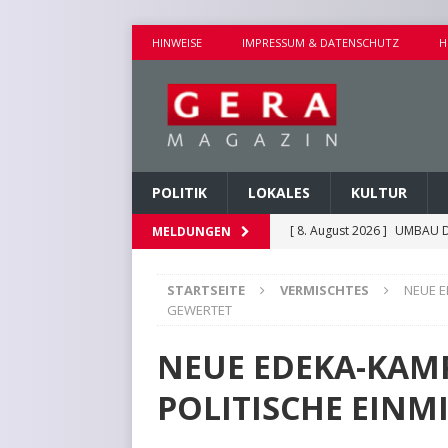
HINWEISE
IMPRESSUM & DATENSCHUTZ
H
POLITIK
LOKALES
KULTUR
[ 8. August 2026 ]
UMBAU D
MELDUNGEN
[ 8. August 2026 ]
VERANST
STARTSEITE
VERMISCHTES
NEUE E
[ 8. August 2026 ]
GEMEINS
GEWERTET
[ 7. August 2026 ]
KINDERW
NEUE EDEKA-KAM
[ 8. August 2026 ]
EICHE I
POLITISCHE EIN