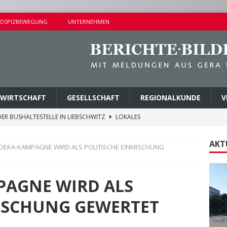
OSPIZBEWEGUNG
UNTERNEHMEN
WIRTSCHAFT
GESELLSCHAFT
REGIONALKUNDE
V
ER BUSHALTESTELLE IN LIEBSCHWITZ
LOKALES
ALTUNGEN AM SAMSTAG
KURZMITTEILUNGEN
AKT
DEKA-KAMPAGNE WIRD ALS POLITISCHE EINMISCHUNG
AMER ERMITTLUNGSERFOLG
POLIZEIBERICHTE
AGEN UND KINDERSITZ GESTOHLEN
POLIZEIBERICHTE
PAGNE WIRD ALS
M PARK DER JUGEND ABGETRAGEN
LOKALES
MISCHUNG GEWERTET