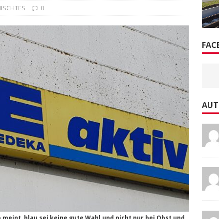
ISCHTES
0
FAC
AUT
meint, blau sei keine gute Wahl und nicht nur bei Obst und