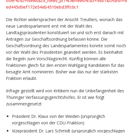
oller%5D=News&tx_news_pi1%5Bnews%5D=4801&cHash=6
ed445d0ef172e54eb4510ebd3ffc0c1
Die Richter widersprachen der Ansicht Treutlers, wonach das
neue Landesparlament erst mit der Wahl des
Landtagspräsidenten konstituiert sei und sich erst danach mit
Anträgen zur Geschäftsordnung befassen könne. Die
Geschäftsordnung des Landesparlamentes konnte somit noch
vor der Wahl des Präsidenten geändert werden. Es beinhaltet
die Regeln zum Vorschlagsrecht. Künftig können alle
Fraktionen gleich für den ersten Wahlgang Kandidaten für das
besagte Amt nominieren. Bisher war das nur der stärksten
Fraktion erlaubt.
Infrage gestellt wird von Kritikern nun die Unbefangenheit des
Thüringer Verfassungsgerichtshofes. Er ist wie folgt
zusammengesetzt:
Präsident Dr. Klaus von der Weiden (ürsprünglich
vorgeschlagen von der CDU-Fraktion)
Vizepräsident Dr. Lars Schmidt (ursprünglich vorgeschlagen