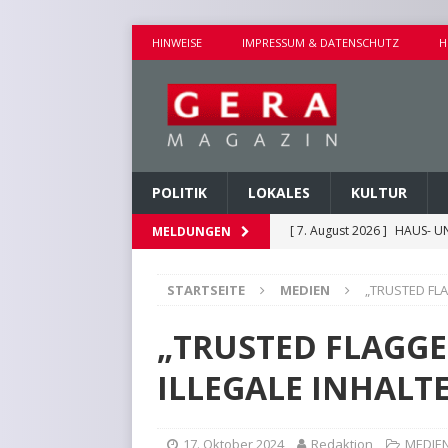
HINWEISE
IMPRESSUM & DATENSCHUTZ
H
POLITIK
LOKALES
KULTUR
[ 7. August 2026 ]
HAUS- U
MELDUNGEN
[ 7. August 2026 ]
AUSEINA
STARTSEITE
MEDIEN
„TRUSTED FLA
[ 7. August 2026 ]
NEUE FAH
[ 7. August 2026 ]
KEINE WE
„TRUSTED FLAGGE
[ 7. August 2026 ]
KINDERW
ILLEGALE INHALT
17. Oktober 2024
Redaktion
MEDIE