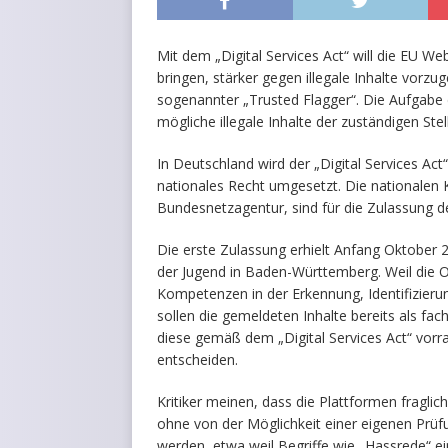
Mit dem „Digital Services Act“ will die EU 
bringen, stärker gegen illegale Inhalte vorz
sogenannter „Trusted Flagger“. Die Aufgabe 
mögliche illegale Inhalte der zuständigen Ste
In Deutschland wird der „Digital Services Ac
nationales Recht umgesetzt. Die nationalen K
Bundesnetzagentur, sind für die Zulassung de
Die erste Zulassung erhielt Anfang Oktober 2
der Jugend in Baden-Württemberg. Weil die 
Kompetenzen in der Erkennung, Identifizieru
sollen die gemeldeten Inhalte bereits als f
diese gemäß dem „Digital Services Act“ vorr
entscheiden.
Kritiker meinen, dass die Plattformen fraglic
ohne von der Möglichkeit einer eigenen Prü
werden, etwa weil Begriffe wie „Hassrede“ e