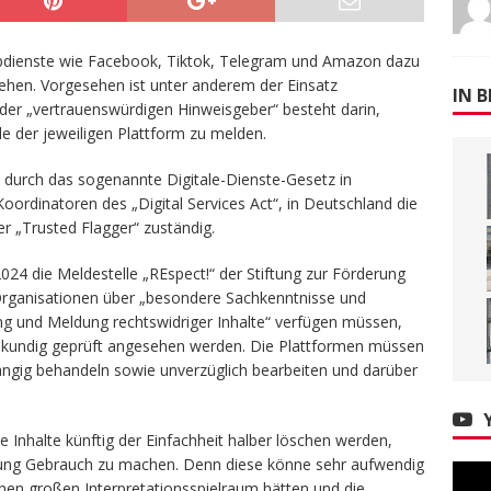
Webdienste wie Facebook, Tiktok, Telegram und Amazon dazu
ugehen. Vorgesehen ist unter anderem der Einsatz
IN B
der „vertrauenswürdigen Hinweisgeber“ besteht darin,
lle der jeweiligen Plattform zu melden.
t“ durch das sogenannte Digitale-Dienste-Gesetz in
oordinatoren des „Digital Services Act“, in Deutschland die
r „Trusted Flagger“ zuständig.
024 die Meldestelle „REspect!“ der Stiftung zur Förderung
Organisationen über „besondere Sachkenntnisse und
ng und Meldung rechtswidriger Inhalte“ verfügen müssen,
achkundig geprüft angesehen werden. Die Plattformen müssen
angig behandeln sowie unverzüglich bearbeiten und darüber
he Inhalte künftig der Einfachheit halber löschen werden,
fung Gebrauch zu machen. Denn diese könne sehr aufwendig
inen großen Interpretationsspielraum hätten und die