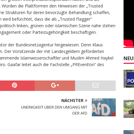
i. Würden die Plattformen den Hinweisen der „Trusted
ne Strukturen für deren bevorzugte Behandlung schaffen,
wird befürchtet, dass die als „Trusted Flagger“
olitisch linken, grünen oder islamischen Szene nahe stehen
gagement oder Parteizugehörigkeit beschäftigen.
tor der Bundesnetzagentur hingewiesen. Denn Klaus
en. Der Vorsitzende der mit Landesgeldern geförderten
NEU
 stammende Islamwissenschaftler und Muslim Ahmed Haykel
airo. Gaafar leitet auch die Fachstelle „PREvent!on“ des
NÄCHSTER
UNEINIGKEIT ÜBER DEN UMGANG MIT
DER AFD