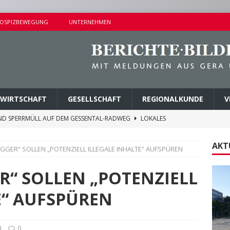
OSPIZBEWEGUNG
UNTERNEHMEN
WIRTSCHAFT
GESELLSCHAFT
REGIONALKUNDE
V
ND SPERRMÜLL AUF DEM GESSENTAL-RADWEG
LOKALES
NDERSETZUNG IN LUSAN
POLIZEIBERICHTE
AKT
GGER“ SOLLEN „POTENZIELL ILLEGALE INHALTE“ AUFSPÜREN
RPREISE SEIT 1. AUGUST 2026
LOKALES
ITEREN DETAILS BEKANNT
VERMISCHTES
R“ SOLLEN „POTENZIELL
AGEN UND KINDERSITZ GESTOHLEN
POLIZEIBERICHTE
E“ AUFSPÜREN
N
0