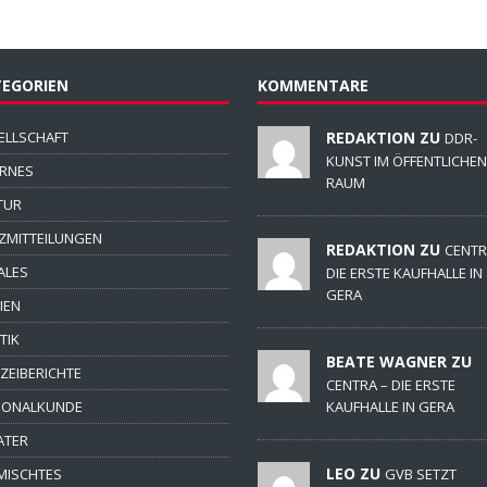
EGORIEN
KOMMENTARE
ELLSCHAFT
REDAKTION ZU
DDR-
KUNST IM ÖFFENTLICHEN
ERNES
RAUM
TUR
ZMITTEILUNGEN
REDAKTION ZU
CENTR
ALES
DIE ERSTE KAUFHALLE IN
GERA
IEN
TIK
BEATE WAGNER ZU
IZEIBERICHTE
CENTRA – DIE ERSTE
IONALKUNDE
KAUFHALLE IN GERA
ATER
LEO ZU
MISCHTES
GVB SETZT