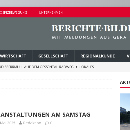
OSPIZBEWEGUNG
UNTERNEHMEN
WIRTSCHAFT
GESELLSCHAFT
REGIONALKUNDE
V
ND SPERRMÜLL AUF DEM GESSENTAL-RADWEG
LOKALES
NDERSETZUNG IN LUSAN
POLIZEIBERICHTE
AKT
RPREISE SEIT 1. AUGUST 2026
LOKALES
ITEREN DETAILS BEKANNT
VERMISCHTES
AGEN UND KINDERSITZ GESTOHLEN
POLIZEIBERICHTE
RANSTALTUNGEN AM SAMSTAG
 Mai 2025
Redaktion
0