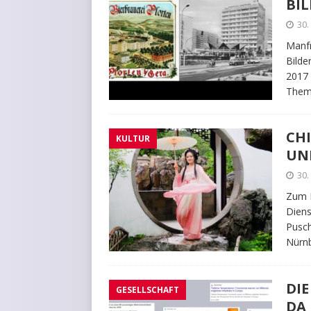
BIL
30.
Manfr
Bilde
2017
Them
CH
KULTUR
UN
30.
Zum R
Diens
Pusch
Nürnb
DIE
GESELLSCHAFT
DA