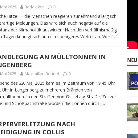
 Mai 2025
Redaktion
0
che Hitze — die Menschen reagieren zunehmend allergisch
erartige Meldungen. Das wird sich auch negativ auf die
tanz der Klimapolitik auswirken. Nach den verhältnismäßig
n Tagen kündigt sich nun ein sonnigeres Wetter an. Wer
[…]
ANDLEGUNG AN MÜLLTONNEN IN
NEU
NGENBERG
 Mai 2025
Maximilian Bendel
0
end des 29. Mai 2025 kam es im Zeitraum von 19.45 Uhr
2 Uhr in Langenberg zu mehreren Bränden von
rmülltonnen. In den Straßen Von-Ossietzky-Straße, Zeitzer
ße und Schoßbachstraße wurden die Tonnen durch
[…]
RPERVERLETZUNG NACH
EIDIGUNG IN COLLIS