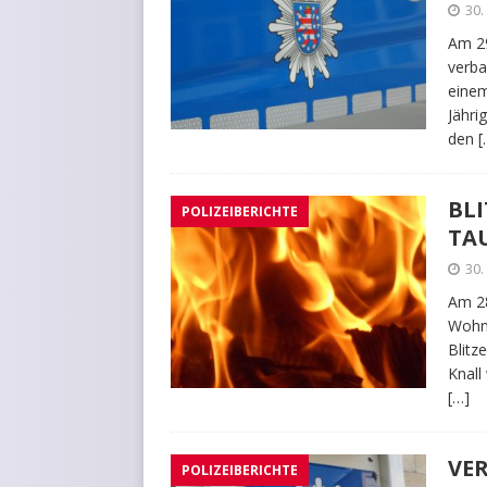
30.
Am 29
verba
einem
Jähri
den
[
BLI
POLIZEIBERICHTE
TA
30.
Am 28
Wohng
Blitz
Knall
[…]
VE
POLIZEIBERICHTE