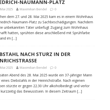
IEDRICH-NAUMANN-PLATZ
 Mai 2025
Maximilian Bendel
0
hen dem 27. und 28. Mai 2025 kam es in einem Wohnhaus
riedrich-Naumann-Platz zu Sachbeschädigungen. Nachdem
die unbekannten Täter unbefugt Zugang zum Wohnhaus
hafft hatten, sprühten diese anschließend mit Sprühfarbe
Wand im
[…]
BSTAHL NACH STURZ IN DER
INRICHSTRASSE
 Mai 2025
Maximilian Bendel
0
äten Abend des 28. Mai 2025 wurde ein 37-jähriger Mann
 eines Diebstahls in der Heinrichstraße. Nach eigenen
en stürzte er gegen 22.30 Uhr alkoholbedingt und verlor
 kurzzeitig das Bewusstsein. In diesem Zeitraum
[…]