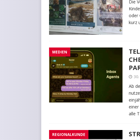
Die V
Kinde
oder 
kurz 
TE
MEDIEN
CH
PA
30.
Ab d
nutze
einjä
einer
alle 
ST
REGIONALKUNDE