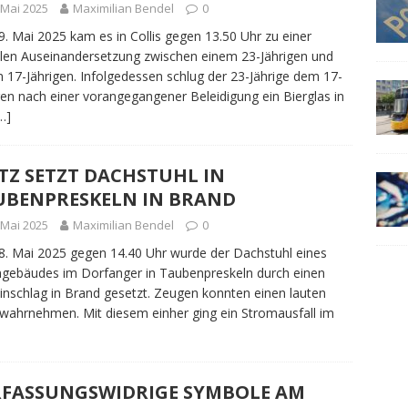
 Mai 2025
Maximilian Bendel
0
. Mai 2025 kam es in Collis gegen 13.50 Uhr zu einer
len Auseinandersetzung zwischen einem 23-Jährigen und
 17-Jährigen. Infolgedessen schlug der 23-Jährige dem 17-
gen nach einer vorangegangener Beleidigung ein Bierglas in
…]
TZ SETZT DACHSTUHL IN
UBENPRESKELN IN BRAND
 Mai 2025
Maximilian Bendel
0
. Mai 2025 gegen 14.40 Uhr wurde der Dachstuhl eines
ebäudes im Dorfanger in Taubenpreskeln durch einen
einschlag in Brand gesetzt. Zeugen konnten einen lauten
 wahrnehmen. Mit diesem einher ging ein Stromausfall im
RFASSUNGSWIDRIGE SYMBOLE AM