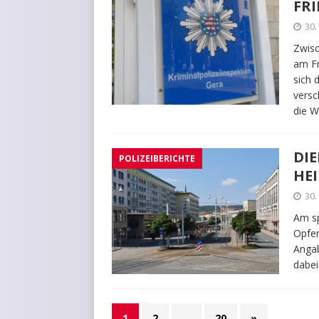
FR
30.
Zwisc
am F
sich 
versc
die 
DIE
POLIZEIBERICHTE
HE
30.
Am sp
Opfer
Angab
dabei
1
2
…
20
»