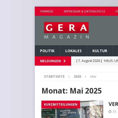
HINWEISE
IMPRESSUM & DATENSCHUTZ
H
POLITIK
LOKALES
KULTUR
[ 7. August 2026 ]
HAUS- U
MELDUNGEN
[ 7. August 2026 ]
AUSEINA
STARTSEITE
2025
Mai
[ 7. August 2026 ]
NEUE FAH
[ 7. August 2026 ]
KEINE WE
Monat:
Mai 2025
[ 7. August 2026 ]
KINDERW
VE
KURZMITTEILUNGEN
31.