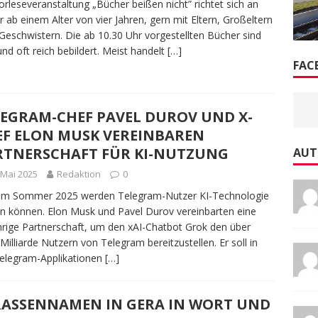
orleseveranstaltung „Bücher beißen nicht” richtet sich an
r ab einem Alter von vier Jahren, gern mit Eltern, Großeltern
Geschwistern. Die ab 10.30 Uhr vorgestellten Bücher sind
und oft reich bebildert. Meist handelt
[…]
FAC
LEGRAM-CHEF PAVEL DUROV UND X-
EF ELON MUSK VEREINBAREN
RTNERSCHAFT FÜR KI-NUTZUNG
AUT
 Mai 2025
Redaktion
0
em Sommer 2025 werden Telegram-Nutzer KI-Technologie
n können. Elon Musk und Pavel Durov vereinbarten eine
hrige Partnerschaft, um den xAI-Chatbot Grok den über
 Milliarde Nutzern von Telegram bereitzustellen. Er soll in
Telegram-Applikationen
[…]
RASSENNAMEN IN GERA IN WORT UND