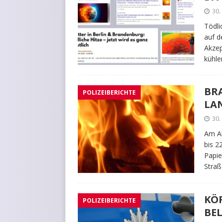
30.
Tödli
auf d
Akzep
kühle
BR
POLIZEIBERICHTE
LA
30.
Am Ab
bis 2
Papie
Stra
KÖ
POLIZEIBERICHTE
BEL