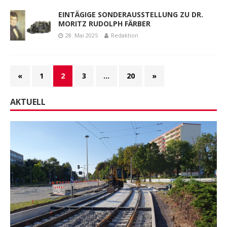
EINTÄGIGE SONDERAUSSTELLUNG ZU DR.
MORITZ RUDOLPH FÄRBER
28. Mai 2025
Redaktion
«
1
2
3
…
20
»
AKTUELL