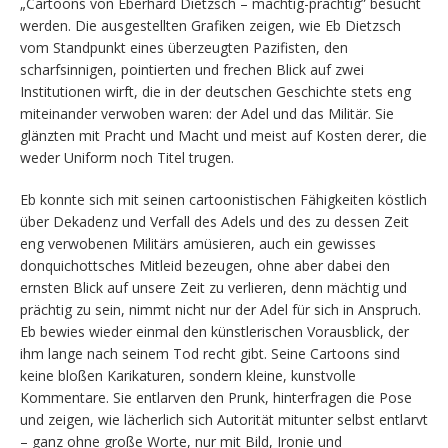
„Cartoons von Eberhard Dietzsch – mächtig-prächtig” besucht
werden. Die ausgestellten Grafiken zeigen, wie Eb Dietzsch
vom Standpunkt eines überzeugten Pazifisten, den
scharfsinnigen, pointierten und frechen Blick auf zwei
Institutionen wirft, die in der deutschen Geschichte stets eng
miteinander verwoben waren: der Adel und das Militär. Sie
glänzten mit Pracht und Macht und meist auf Kosten derer, die
weder Uniform noch Titel trugen.
Eb konnte sich mit seinen cartoonistischen Fähigkeiten köstlich
über Dekadenz und Verfall des Adels und des zu dessen Zeit
eng verwobenen Militärs amüsieren, auch ein gewisses
donquichottsches Mitleid bezeugen, ohne aber dabei den
ernsten Blick auf unsere Zeit zu verlieren, denn mächtig und
prächtig zu sein, nimmt nicht nur der Adel für sich in Anspruch.
Eb bewies wieder einmal den künstlerischen Vorausblick, der
ihm lange nach seinem Tod recht gibt. Seine Cartoons sind
keine bloßen Karikaturen, sondern kleine, kunstvolle
Kommentare. Sie entlarven den Prunk, hinterfragen die Pose
und zeigen, wie lächerlich sich Autorität mitunter selbst entlarvt
– ganz ohne große Worte, nur mit Bild, Ironie und