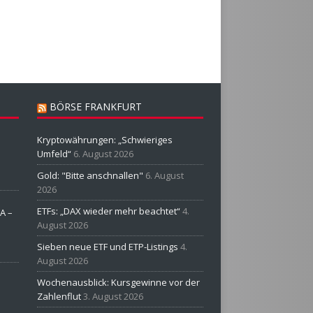
BÖRSE FRANKFURT
Kryptowährungen: „Schwieriges
Umfeld“
6. August 2026
Gold: "Bitte anschnallen"
6. August
2026
ETFs: „DAX wieder mehr beachtet“
4.
A –
August 2026
Sieben neue ETF und ETP-Listings
4.
August 2026
Wochenausblick: Kursgewinne vor der
Zahlenflut
3. August 2026