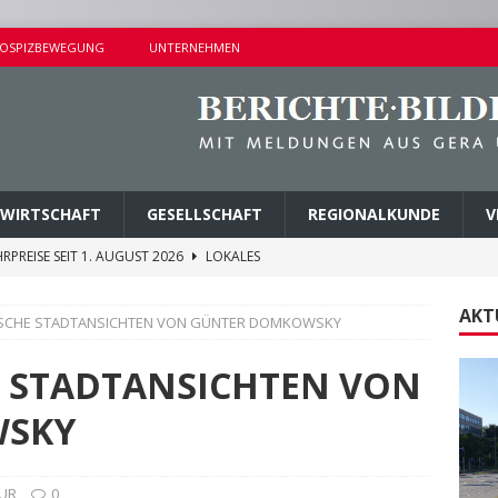
OSPIZBEWEGUNG
UNTERNEHMEN
WIRTSCHAFT
GESELLSCHAFT
REGIONALKUNDE
V
RPREISE SEIT 1. AUGUST 2026
LOKALES
ITEREN DETAILS BEKANNT
VERMISCHTES
AKT
RISCHE STADTANSICHTEN VON GÜNTER DOMKOWSKY
E ZUM FÖRDERPROGRAMM „NEBENAN ANGEKOMMEN“
E STADTANSICHTEN VON
EHLE GEGEN DREI TATVERDÄCHTIGE VOLLSTRECKT
WSKY
NDERSETZUNG IN LUSAN
POLIZEIBERICHTE
UR
0