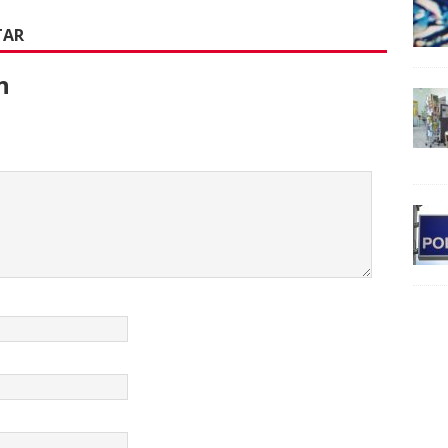
TAR
n