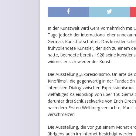
In der Kunstwelt wird Gera vornehmlich mit Ot
Tage jedoch der international eher unbekannt
Gera als Kunstbotschafter. Das künstlerisch
frühvollendete Künstler, der sich zu einem de
hatte, beendete bereits 1928 seine künstleri
widmet er sich wieder der Kunst.
Die Ausstellung „Expresionismo. Un arte de 
Kinofilms“, die gegenwärtig in der Fundación 
intensiven Dialog zwischen Expressionismus u
vielfältiges Kaleidoskop von über 150 Gemäld
darunter drei Schlüsselwerke von Erich Drech
nach dem Ersten Weltkrieg versuchte, Kuns
verschmelzen.
Die Ausstellung, die vor gut einem Monat erö
übrigens auch im Internet besichtigt werden.