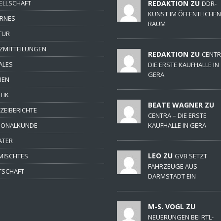
ELLSCHAFT
REDAKTION ZU
DDR-
KUNST IM ÖFFENTLICHEN
ERNES
RAUM
TUR
ZMITTEILUNGEN
REDAKTION ZU
CENTR
ALES
DIE ERSTE KAUFHALLE IN
GERA
IEN
TIK
BEATE WAGNER ZU
IZEIBERICHTE
CENTRA – DIE ERSTE
IONALKUNDE
KAUFHALLE IN GERA
ATER
LEO ZU
MISCHTES
GVB SETZT
FAHRZEUGE AUS
TSCHAFT
DARMSTADT EIN
M-S. VOGL ZU
NEUERUNGEN BEI RTL-