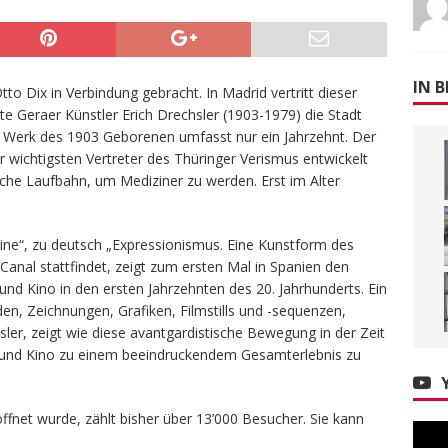
IN B
to Dix in Verbindung gebracht. In Madrid vertritt dieser
e Geraer Künstler Erich Drechsler (1903-1979) die Stadt
e Werk des 1903 Geborenen umfasst nur ein Jahrzehnt. Der
r wichtigsten Vertreter des Thüringer Verismus entwickelt
sche Laufbahn, um Mediziner zu werden. Erst im Alter
cine“, zu deutsch „Expressionismus. Eine Kunstform des
Canal stattfindet, zeigt zum ersten Mal in Spanien den
nd Kino in den ersten Jahrzehnten des 20. Jahrhunderts. Ein
en, Zeichnungen, Grafiken, Filmstills und -sequenzen,
sler, zeigt wie diese avantgardistische Bewegung in der Zeit
t und Kino zu einem beeindruckendem Gesamterlebnis zu
ffnet wurde, zählt bisher über 13’000 Besucher. Sie kann