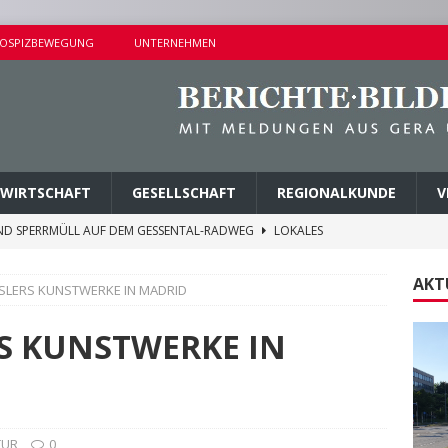
OSPIZBEWEGUNG
UNTERNEHMEN
WIRTSCHAFT
GESELLSCHAFT
REGIONALKUNDE
V
ND SPERRMÜLL AUF DEM GESSENTAL-RADWEG
LOKALES
NDERSETZUNG IN LUSAN
POLIZEIBERICHTE
AKT
SLERS KUNSTWERKE IN MADRID
RPREISE SEIT 1. AUGUST 2026
LOKALES
ITEREN DETAILS BEKANNT
VERMISCHTES
S KUNSTWERKE IN
AGEN UND KINDERSITZ GESTOHLEN
POLIZEIBERICHTE
TUR
0