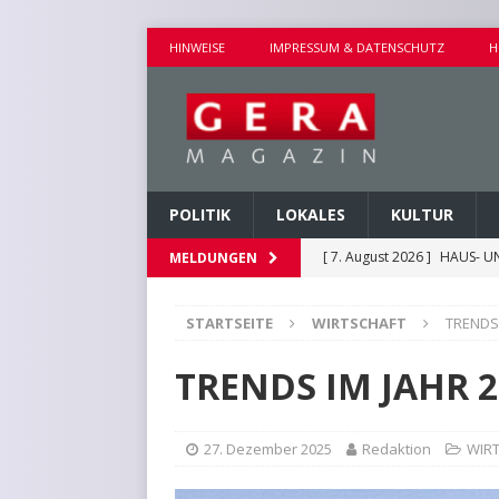
HINWEISE
IMPRESSUM & DATENSCHUTZ
H
POLITIK
LOKALES
KULTUR
[ 7. August 2026 ]
HAUS- U
MELDUNGEN
[ 7. August 2026 ]
AUSEINA
STARTSEITE
WIRTSCHAFT
TRENDS 
[ 7. August 2026 ]
NEUE FAH
[ 7. August 2026 ]
KEINE WE
TRENDS IM JAHR 2
[ 7. August 2026 ]
KINDERW
27. Dezember 2025
Redaktion
WIR