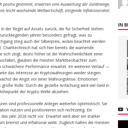
ich positiv gestimmt, erwarten eine Ausweitung der Geldmenge,
ine leicht wachsende Weltwirtschaft, steigende Inflationsraten
IN B
in der Regel auf Assets zurück, die für Sicherheit stehen.
zurückliegenden Jahren besonders gefragt, was zu
chgang stieg auch der Silberpreis, wobei beachtet werden
t. Charttechnisch hat sich hier bereits die warnende
 sich zeigt, desto höher ist die Wahrscheinlichkeit einer
rk ausfallen, glauben die meisten Marktbeobachter zum
ch schwächere Performance erwartet. Im weiteren Verlauf —
nte das Interesse an Kryptowährungen wieder steigen.
ächst die Angst vor einer Währungskrise. Emotionen
 große Rolle. Durch die gezielte Anfachung wird viel Geld in
öhepunkt der Krypto-Welle abziehen.
ren sind professionelle Anleger weiterhin optimistisch. Sie
tion nutzen und positionieren sich rechtzeitig. Ein
as Jahr 2026 nicht vor. Erwartet wird aber ein stärker
 bremst und inflationär wirkt. Zugleich halten die meisten