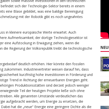
gaben sowie massive Investitionen in den technischen
en befindet sich der Technologie-Sektor bereits in einem
its eine Blase gebildet, was eine baldige Bereinigung
rschmelzung mit der Robotik gibt es noch ungeahntes
luss in kleinere europäische Werte erwartet. Auch
here Aufmerksamkeit; der dortige Technologiesektor ist
eger eine Aufstockung in Erwägung ziehen, wenn die
NEU
n die Regierung der Volksrepublik treibt die technologische
rgiebedarf deutlich erhöhen. Hier könnte den fossilen
g zukommen. Industrievertreter weisen darauf hin, dass
ssicherheit kurzfristig hohe Investitionen in Förderung und
ristige Trend in Richtung der erneuerbaren Energien geht.
ehörigen Produktionsstätten sind derzeit jedoch weniger
rwiegende Teil der heutigen Projekte ließe sich ohne
reiben. Alle genannten Umstände verdeutlichen das
gie aufgebracht werden, um Energie zu ersetzen, die
 Dabei hat die „neue“ Energie eine geringere Dichte als die