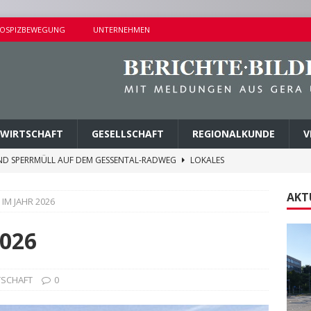
OSPIZBEWEGUNG
UNTERNEHMEN
WIRTSCHAFT
GESELLSCHAFT
REGIONALKUNDE
V
ND SPERRMÜLL AUF DEM GESSENTAL-RADWEG
LOKALES
NDERSETZUNG IN LUSAN
POLIZEIBERICHTE
AKT
IM JAHR 2026
RPREISE SEIT 1. AUGUST 2026
LOKALES
ITEREN DETAILS BEKANNT
VERMISCHTES
026
AGEN UND KINDERSITZ GESTOHLEN
POLIZEIBERICHTE
TSCHAFT
0