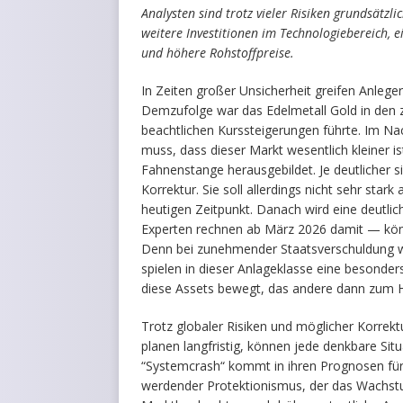
Analysten sind trotz vieler Risiken grundsätzl
weitere Investitionen im Technologiebereich, e
und höhere Rohstoffpreise.
In Zeiten großer Unsicherheit greifen Anleger 
Demzufolge war das Edelmetall Gold in den 
beachtlichen Kurssteigerungen führte. Im Na
muss, dass dieser Markt wesentlich kleiner is
Fahnenstange herausgebildet. Je deutlicher sie
Korrektur. Sie soll allerdings nicht sehr sta
heutigen Zeitpunkt. Danach wird eine deutli
Experten rechnen ab März 2026 damit — kön
Denn bei zunehmender Staatsverschuldung w
spielen in dieser Anlageklasse eine besonders
diese Assets bewegt, das andere dann zum H
Trotz globaler Risiken und möglicher Korrektu
planen langfristig, können jede denkbare Situa
“Systemcrash“ kommt in ihren Prognosen für d
werdender Protektionismus, der das Wachstum