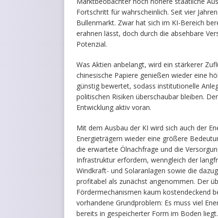
Marktbeobachter noch höhere staatliche Aus
Fortschritt für wahrscheinlich. Seit vier Jahr
Bullenmarkt. Zwar hat sich im KI-Bereich bere
erahnen lässt, doch durch die absehbare Ve
Potenzial.
Was Aktien anbelangt, wird ein stärkerer Zuf
chinesische Papiere genießen wieder eine hö
günstig bewertet, sodass institutionelle Anl
politischen Risiken überschaubar bleiben. Den
Entwicklung aktiv voran.
Mit dem Ausbau der KI wird sich auch der Ene
Energieträgern wieder eine größere Bedeutun
die erwartete Ölnachfrage und die Versorgung
Infrastruktur erfordern, wenngleich der langf
Windkraft- und Solaranlagen sowie die dazug
profitabel als zunächst angenommen. Der übe
Fördermechanismen kaum kostendeckend bet
vorhandene Grundproblem: Es muss viel Ener
bereits in gespeicherter Form im Boden liegt.