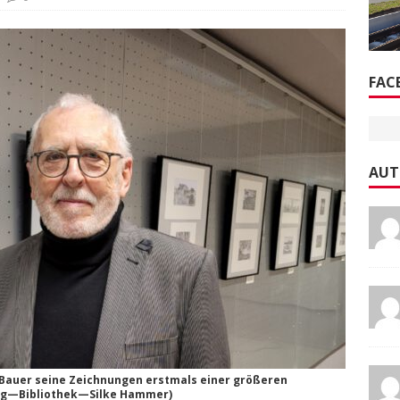
FAC
AUT
m Bauer seine Zeichnungen erstmals einer größeren
tung—Bibliothek—Silke Hammer)