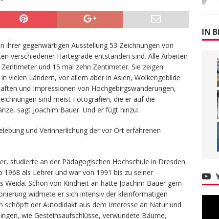
IN B
 in ihrer gegenwärtigen Ausstellung 53 Zeichnungen von
ften verschiedener Härtegrade entstanden sind. Alle Arbeiten
5 Zentimeter und 15 mal zehn Zentimeter. Sie zeigen
 in vielen Ländern, vor allem aber in Asien, Wolkengebilde
chaften und Impressionen von Hochgebirgswanderungen,
eichnungen sind meist Fotografien, die er auf die
nze, sagt Joachim Bauer. Und er fügt hinzu:
elebung und Verinnerlichung der vor Ort erfahrenen
r, studierte an der Pädagogischen Hochschule in Dresden
 1968 als Lehrer und war von 1991 bis zu seiner
s Weida. Schon von Kindheit an hatte Joachim Bauer gern
ionierung widmete er sich intensiv der kleinformatigen
ion schöpft der Autodidakt aus dem Interesse an Natur und
Dingen, wie Gesteinsaufschlüsse, verwundete Bäume,