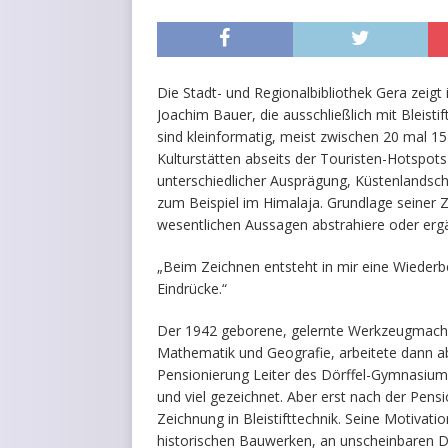
Die Stadt- und Regionalbibliothek Gera zeigt
Joachim Bauer, die ausschließlich mit Bleisti
sind kleinformatig, meist zwischen 20 mal 1
Kulturstätten abseits der Touristen-Hotspots
unterschiedlicher Ausprägung, Küstenlands
zum Beispiel im Himalaja. Grundlage seiner Z
wesentlichen Aussagen abstrahiere oder ergä
„Beim Zeichnen entsteht in mir eine Wiederb
Eindrücke.“
Der 1942 geborene, gelernte Werkzeugmache
Mathematik und Geografie, arbeitete dann ab
Pensionierung Leiter des Dörffel-Gymnasium
und viel gezeichnet. Aber erst nach der Pens
Zeichnung in Bleistifttechnik. Seine Motivat
historischen Bauwerken, an unscheinbaren 