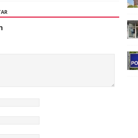
TAR
n