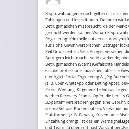
Kryptowährungen an sich gelten nicht als ein 
Zahlungen und Investitionen. Dennoch wird 
Betrugsmaschen missbraucht, da der Markt we
gemacht werden können.Warum Kryptowährun
Regulierung: Kriminelle nutzen die Anonymit
aus.Hohe Gewinnversprechen: Betrüger locken
Zeit.Unwissenheit: Viele Anleger verstehen d
Betrügern leicht macht, seriös wirkende, abe
Betrugsmaschen (Scams)Gefälschte Handelsp
ein, die professionell aussehen, aber die Gew
unmöglich.Social Engineering & „Pig Butcher
(z. B. über WhatsApp oder Dating-Apps), bev
Promi-Werbung: KI-generierte Videos zeigen 
werben.Recovery Scams: Opfer, die bereits G
„Experten“ versprechen gegen eine Gebühr, 
solltestSeriöse Börsen nutzen: Verwende nur 
Plattformen (z. B. Bitvavo, Kraken oder Biso
Einzahlung drängt, ist das ein Warnsignal.Ei
und Team du überprüft hast.Vorsicht bei „Bro