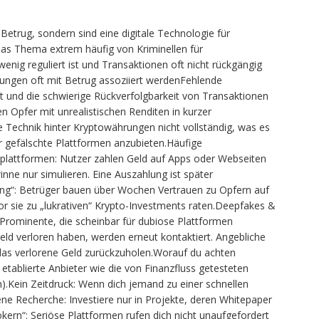
Betrug, sondern sind eine digitale Technologie für
das Thema extrem häufig von Kriminellen für
nig reguliert ist und Transaktionen oft nicht rückgängig
gen oft mit Betrug assoziiert werdenFehlende
ät und die schwierige Rückverfolgbarkeit von Transaktionen
 Opfer mit unrealistischen Renditen in kurzer
ie Technik hinter Kryptowährungen nicht vollständig, was es
r gefälschte Plattformen anzubieten.Häufige
lattformen: Nutzer zahlen Geld auf Apps oder Webseiten
inne nur simulieren. Eine Auszahlung ist später
ing“: Betrüger bauen über Wochen Vertrauen zu Opfern auf
or sie zu „lukrativen“ Krypto-Investments raten.Deepfakes &
Prominente, die scheinbar für dubiose Plattformen
eld verloren haben, werden erneut kontaktiert. Angebliche
das verlorene Geld zurückzuholen.Worauf du achten
etablierte Anbieter wie die von Finanzfluss getesteten
n).Kein Zeitdruck: Wenn dich jemand zu einer schnellen
gene Recherche: Investiere nur in Projekte, deren Whitepaper
kern“: Seriöse Plattformen rufen dich nicht unaufgefordert