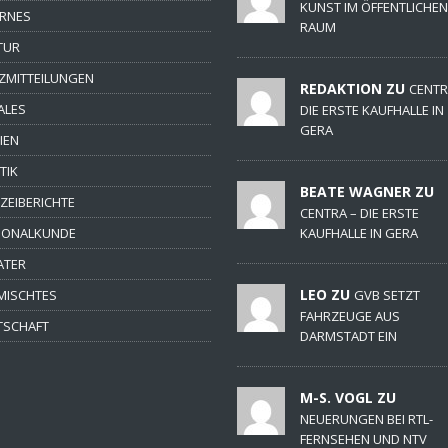
KUNST IM ÖFFENTLICHEN
ERNES
RAUM
TUR
ZMITTEILUNGEN
REDAKTION ZU
CENTR
ALES
DIE ERSTE KAUFHALLE IN
GERA
IEN
TIK
BEATE WAGNER ZU
IZEIBERICHTE
CENTRA – DIE ERSTE
IONALKUNDE
KAUFHALLE IN GERA
ATER
LEO ZU
MISCHTES
GVB SETZT
FAHRZEUGE AUS
TSCHAFT
DARMSTADT EIN
M-S. VOGL ZU
NEUERUNGEN BEI RTL-
FERNSEHEN UND NTV