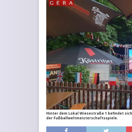
KURZMITTEILUNGEN
Hinter dem Lokal Wiesestraße 1 befindet sic
der Fußballweltmeisterschaftsspiele.