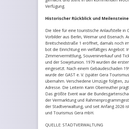
Verfügung.
Historischer Rückblick und Meilensteine
Die Idee für eine touristische Anlaufstelle in
Vorbilder aus Berlin, Weimar und Eisenach. A
Breitscheidstraße 1 eröffnet, damals noch 
bot die Einrichtung ein vielfältiges Angebot
Zimmervermittlung, Souvenirverkauf und Tick
und der Sowjetunion. 1979 wurden die ersten 
eingesetzt. Nach einem Gebäudeschaden 1998
wurde der GAST e. V. (später Gera Tourismus
übernahm. Verschiedene Umzüge folgten, zul
Adresse. Die Leiterin Karin Oberreuther prä
Das größte Event war die Bundesgartenschau 
der Vermarktung und Rahmenprogrammgestaltu
der Stadtverwaltung, und seit Anfang 2026 ist
und Tourismus Gera mbH.
QUELLE: STADTVERWALTUNG