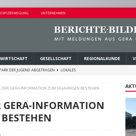
OSPIZBEWEGUNG
UNTERNEHMEN
WIRTSCHAFT
GESELLSCHAFT
REGIONALKUNDE
V
M PARK DER JUGEND ABGETRAGEN
LOKALES
ER BUSHALTESTELLE IN LIEBSCHWITZ
LOKALES
AKT
DER GERA-INFORMATION ZUM 50-JÄHRIGEN BESTEHEN
ALTUNGEN AM SAMSTAG
KURZMITTEILUNGEN
AMER ERMITTLUNGSERFOLG
POLIZEIBERICHTE
 GERA-INFORMATION
TALTUNGEN AM SONNTAG
KURZMITTEILUNGEN
 BESTEHEN
0