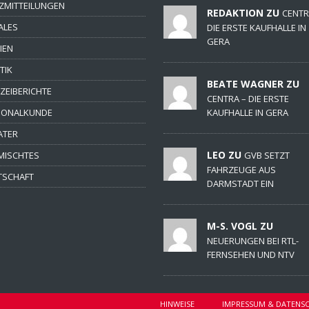
ZMITTEILUNGEN
REDAKTION ZU
CENTR
ALES
DIE ERSTE KAUFHALLE IN
GERA
IEN
TIK
BEATE WAGNER ZU
IZEIBERICHTE
CENTRA – DIE ERSTE
IONALKUNDE
KAUFHALLE IN GERA
ATER
LEO ZU
MISCHTES
GVB SETZT
FAHRZEUGE AUS
TSCHAFT
DARMSTADT EIN
M-S. VOGL ZU
NEUERUNGEN BEI RTL-
FERNSEHEN UND NTV
HINWEISE
IMPRESSUM & DATENS