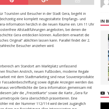
für Touristen und Besucher in der Stadt Gera, begeht in
 gleichzeitig eine komplett neugestaltete Empfangs- und
IN B
 Gera-Information herzlich in die neuen Räume ein. Um 11 Uhr
tenfreie Altstadtführungen angeboten, bei denen die
schichte Gera entdecken können. Außerdem erwartet die
hes Original“ ablichten lassen kann. Parallel findet der 2.
zahlreiche Besucher anziehen wird.
erbereich am Standort am Marktplatz umfassend
einen frischen Anstrich, neuen Fußboden, moderne Regale
rbeit mit dem Stadtmarketing sind neue Souvenirprodukte
 Fassadenbeschriftung sowie digitale Anzeigen werden das
hinaus veröffentlichte die Gera-Information gemeinsam mit
esem Jahr die „Freizeitkarte“ sowie die Karte „Gera für
lturmetropole Gera übersichtlich präsentieren. Eine
Höhler mit der Nummer 112/114 wird derzeit zugänglich
dann zur Besichtigung allen Interessierten zur