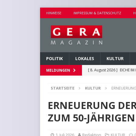
HINWEISE
IMPRESSUM & DATENSCHUTZ
H
POLITIK
LOKALES
KULTUR
[ 8. August 2026 ]
EICHE I
MELDUNGEN
[ 8. August 2026 ]
UMBAU D
STARTSEITE
KULTUR
ERNEUERUNG 
[ 8. August 2026 ]
VERANST
[ 8. August 2026 ]
GEMEINS
ERNEUERUNG DER
[ 9. August 2026 ]
VERANS
ZUM 50-JÄHRIGEN
1. Juli 2026
Redaktion
KULTUR