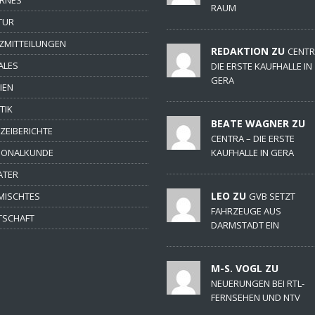
RAUM
TUR
ZMITTEILUNGEN
REDAKTION ZU
CENTR
ALES
DIE ERSTE KAUFHALLE IN
GERA
IEN
TIK
BEATE WAGNER ZU
IZEIBERICHTE
CENTRA – DIE ERSTE
IONALKUNDE
KAUFHALLE IN GERA
ATER
LEO ZU
MISCHTES
GVB SETZT
FAHRZEUGE AUS
TSCHAFT
DARMSTADT EIN
M-S. VOGL ZU
NEUERUNGEN BEI RTL-
FERNSEHEN UND NTV