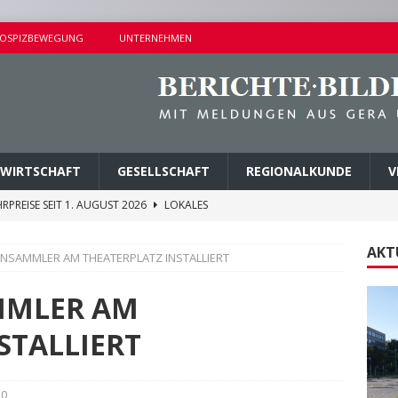
OSPIZBEWEGUNG
UNTERNEHMEN
WIRTSCHAFT
GESELLSCHAFT
REGIONALKUNDE
V
RPREISE SEIT 1. AUGUST 2026
LOKALES
ITEREN DETAILS BEKANNT
VERMISCHTES
AKT
NSAMMLER AM THEATERPLATZ INSTALLIERT
E ZUM FÖRDERPROGRAMM „NEBENAN ANGEKOMMEN“
MMLER AM
EHLE GEGEN DREI TATVERDÄCHTIGE VOLLSTRECKT
STALLIERT
NDERSETZUNG IN LUSAN
POLIZEIBERICHTE
0