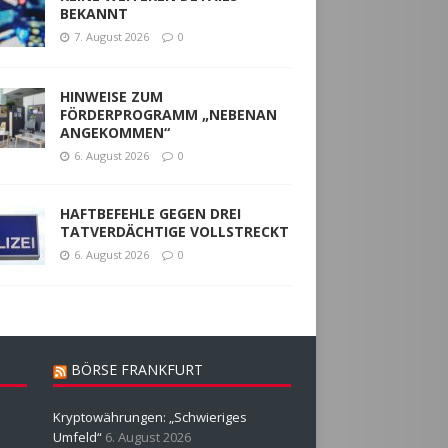
BEKANNT
7. August 2026
0
HINWEISE ZUM
FÖRDERPROGRAMM „NEBENAN
ANGEKOMMEN“
6. August 2026
0
HAFTBEFEHLE GEGEN DREI
TATVERDÄCHTIGE VOLLSTRECKT
6. August 2026
0
BÖRSE FRANKFURT
Kryptowährungen: „Schwieriges
Umfeld“
6. August 2026