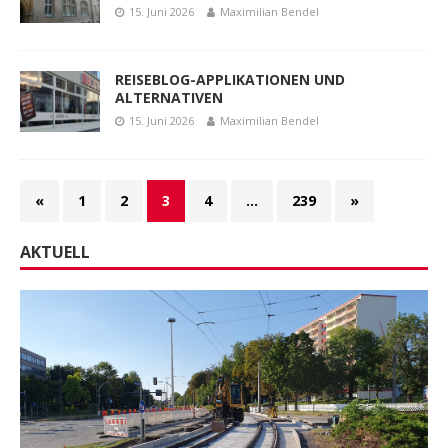
15. Juni 2026
Maximilian Bendel
REISEBLOG-APPLIKATIONEN UND
ALTERNATIVEN
15. Juni 2026
Maximilian Bendel
«
1
2
3
4
…
239
»
AKTUELL