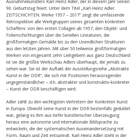
Ausnahmekünstlers Karl-Heinz Adler, der in diesem Jahr seinen
90. Geburtstag feiert. Unter dem Titel „Karl-Heinz Adler.
ZEITSCHICHTEN. Werke 1957 – 2017“ zeigt die umfassende
Retrospektive alle Werkgruppen seines gesamten konkreten
Schaffens: von den ersten Collagen ab 1957, den Objekt- und
Folienschichtungen über die Seriellen Lineaturen, die
großformatigen Gemälde bis zu den Unendlichen Strukturen
aus den letzten Jahren. Mit über 50 teilweise großformatigen
Werken von insgesamt zehn Leihgebern aus ganz Deutschland
ist sie die größte Werkschau Adlers überhaupt, die jemals zu
sehen war. Sie ist der Auftakt der Ausstellungsreihe „Abstrakte
Kunst in der DDR“, die sich mit Positionen herausragender
ungegenständlicher – d.h. abstrakter und konstruktiv-konkreter
– Kunst der DDR beschäftigen wird.
Adler zählt zu den wichtigsten Vertretern der Konkreten Kunst
in Europa. Obwohl seine Kunst in der DDR bestenfalls geduldet
war, gelang es ihm aus tiefer künstlerischer Überzeugung
heraus eine autonome und internationale Bildsprache zu
entwickeln, die der systematischen Auseinandersetzung mit
Form, Raum und Zeit entspringt. Karl-Heinz Adler steht in der