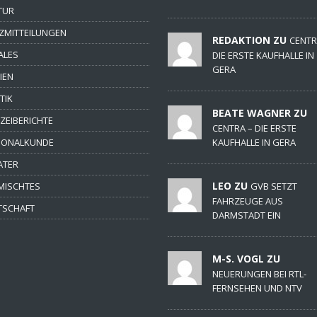
TUR
ZMITTEILUNGEN
REDAKTION ZU
CENTR
ALES
DIE ERSTE KAUFHALLE IN
GERA
IEN
TIK
BEATE WAGNER ZU
IZEIBERICHTE
CENTRA – DIE ERSTE
IONALKUNDE
KAUFHALLE IN GERA
ATER
LEO ZU
MISCHTES
GVB SETZT
FAHRZEUGE AUS
TSCHAFT
DARMSTADT EIN
M-S. VOGL ZU
NEUERUNGEN BEI RTL-
FERNSEHEN UND NTV