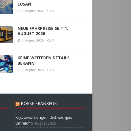
LUSAN
7. August 2026
0
NEUE FAHRPREISE SEIT 1.
AUGUST 2026
7. August 2026
0
KEINE WEITEREN DETAILS
BEKANNT
7. August 2026
0
BÖRSE FRANKFURT
Kryptowährungen: „Schwieriges
Umfeld“
6. August 2026