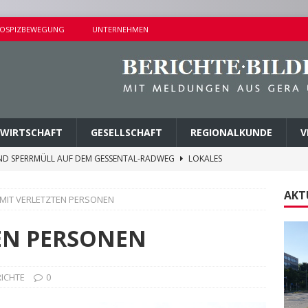
OSPIZBEWEGUNG
UNTERNEHMEN
WIRTSCHAFT
GESELLSCHAFT
REGIONALKUNDE
V
ND SPERRMÜLL AUF DEM GESSENTAL-RADWEG
LOKALES
NDERSETZUNG IN LUSAN
POLIZEIBERICHTE
AKT
 MIT VERLETZTEN PERSONEN
RPREISE SEIT 1. AUGUST 2026
LOKALES
ITEREN DETAILS BEKANNT
VERMISCHTES
EN PERSONEN
AGEN UND KINDERSITZ GESTOHLEN
POLIZEIBERICHTE
RICHTE
0