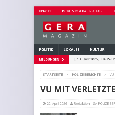
HINWEISE
IMPRESSUM & DATENSCHUTZ
H
POLITIK
LOKALES
KULTUR
[ 7. August 2026 ]
HAUS- U
MELDUNGEN
[ 7. August 2026 ]
AUSEINA
STARTSEITE
POLIZEIBERICHTE
VU
[ 7. August 2026 ]
NEUE FAH
[ 7. August 2026 ]
KEINE WE
VU MIT VERLETZT
[ 7. August 2026 ]
KINDERW
22. April 2026
Redaktion
POLIZEIBE